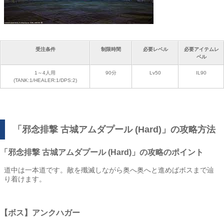
受注条件
制限時間
必要レベル
必要アイテムレ
ベル
1～4人用
90分
Lv50
IL90
(TANK:1/HEALER:1/DPS:2)
「邪念排撃 古城アムダプール (Hard)」の攻略方法
「邪念排撃 古城アムダプール (Hard)」の攻略のポイント
道中は一本道です。敵を殲滅しながら奥へ奥へと進めばボスまで辿
り着けます。
【ボス】アンクハガー