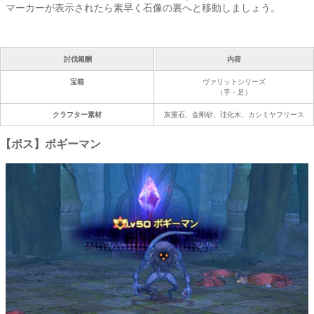
マーカーが表示されたら素早く石像の裏へと移動しましょう。
討伐報酬
内容
宝箱
ヴァリットシリーズ
（手・足）
クラフター素材
灰重石、金剛砂、珪化木、カシミヤフリース
【ボス】ボギーマン