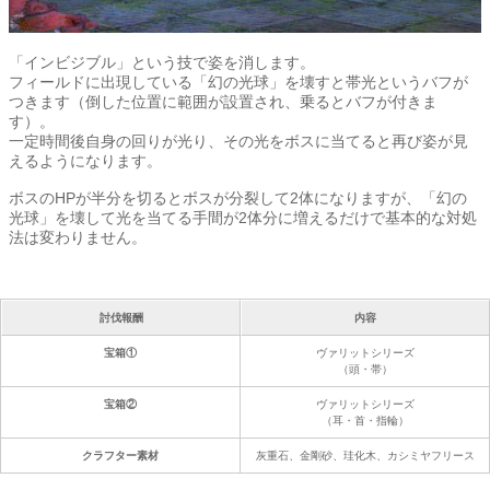
「インビジブル」という技で姿を消します。
フィールドに出現している「幻の光球」を壊すと帯光というバフが
つきます（倒した位置に範囲が設置され、乗るとバフが付きま
す）。
一定時間後自身の回りが光り、その光をボスに当てると再び姿が見
えるようになります。
ボスのHPが半分を切るとボスが分裂して2体になりますが、「幻の
光球」を壊して光を当てる手間が2体分に増えるだけで基本的な対処
法は変わりません。
討伐報酬
内容
宝箱①
ヴァリットシリーズ
（頭・帯）
宝箱②
ヴァリットシリーズ
（耳・首・指輪）
クラフター素材
灰重石、金剛砂、珪化木、カシミヤフリース