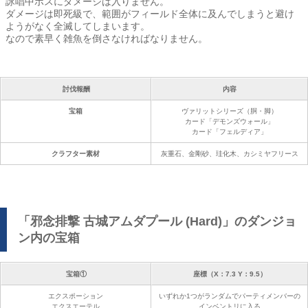
詠唱中ボスにダメージは入りません。
ダメージは即死級で、範囲がフィールド全体に及んでしまうと避け
ようがなく全滅してしまいます。
なので素早く雑魚を倒さなければなりません。
討伐報酬
内容
宝箱
ヴァリットシリーズ（胴・脚）
カード「デモンズウォール」
カード「フェルディア」
クラフター素材
灰重石、金剛砂、珪化木、カシミヤフリース
「邪念排撃 古城アムダプール (Hard)」のダンジョ
ン内の宝箱
宝箱①
座標（X：7.3 Y：9.5）
エクスポーション
いずれか1つがランダムでパーティメンバーの
エクスエーテル
インベントリに入る