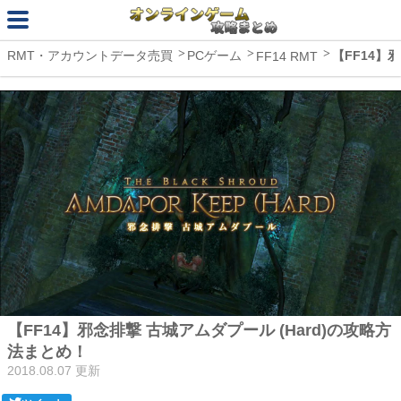
【FF14】
RMT・アカウントデータ売買
PCゲーム
FF14 RMT
【FF14】邪念排撃 古城アムダプール (Hard)の攻略方
法まとめ！
2018.08.07 更新