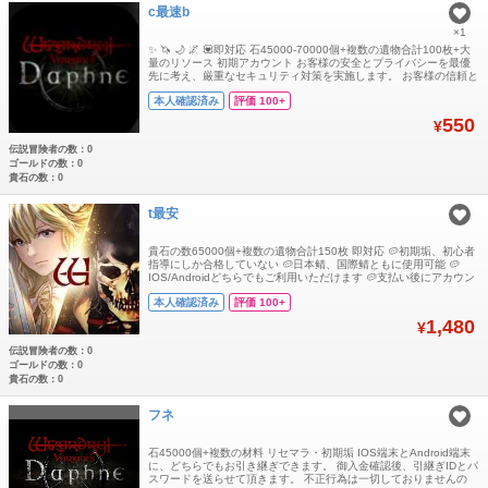
c最速b
×1
✨ 🦄 🌙 🌌 💟即対応 石45000-70000個+複数の遺物合計100枚+大
量のリソース 初期アカウント お客様の安全とプライバシーを最優
先に考え、厳重なセキュリティ対策を実施します。 お客様の信頼と
安心を大切にし、常に最高水準のサービスを提供いたします。 ★入
本人確認済み
評価 100+
金確認後に引き継ぎ情報をお送り致します。 lockご利用、心よりお
待ちしております。 多少誤差がありますので予めご了承のほどよろ
550
¥
しくお
伝説冒険者の数：0
ゴールドの数：0
貴石の数：0
t最安
貴石の数65000個+複数の遺物合計150枚 即対応 🥔初期垢、初心者
指導にしか合格していない 🥔日本鲭、国際鲭ともに使用可能 🥔
IOS/Androidどちらでもご利用いただけます 🥔支払い後にアカウン
トを送信" 🧡ご入金確認後、ゲームアカウントと登録メールアドレ
本人確認済み
評価 100+
スの情報をお渡ししま🧡す。 💛在庫は十分にございます。複数購入
も大歓迎です。 💚大量購入をご希望の場合は、お気軽にお声がけく
1,480
¥
ださい。割引対
伝説冒険者の数：0
ゴールドの数：0
貴石の数：0
フネ
石45000個+複数の材料 リセマラ・初期垢 IOS端末とAndroid端末
に、どちらでもお引き継ぎできます。 御入金確認後、引継ぎIDとパ
スワードを送らせて頂きます。 不正行為は一切しておりませんの