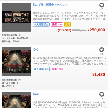
戦力3万↑ 廃課金アカウント
×6
時間とお金をかけてとことんまでやりこんだアカウントです。 プレ
イする時間が取れなくなったのでこの度出品致しました。 特定防ぐ
為武器画像の数値一部隠してます。 イスベルク4周目までクリア 派
遣用キャラ完備 オルグ20000 ↑ 所持金 2億以上 旅券20日以上残っ
本人確認済み
評価 30+
人気
てます FFコラボの選択配布骨まだ残ってます 冒険者の遺骸 100以
上所持 ガラクタ1万以上所持 メインパーティー シオウ 総克
250,000
¥280,000
¥
(11%OFF)
伝説冒険者の数：0
ゴールドの数：200000000
貴石の数：20000
心く
×1
石70000個以上+複数の遺物合計160枚 即対応 IOSとAndroidどちら
でも、ご利用いただけます ご入金確認後に、引き継ぎコードとパス
ワードをチャットで送り致します。 不正行為は一切しておりません
ので、御安心ください。 よろしくお願いします。
本人確認済み
評価 100+
1,480
¥
伝説冒険者の数：0
ゴールドの数：0
貴石の数：0
🍰Wi
×3
🍰貴石65000-70000個+遺物合計150-180枚 💢Android・iosどちら
でも可能 💢チュートリアルのみ進行 💢誕生日未設定 💢引き継ぎコ