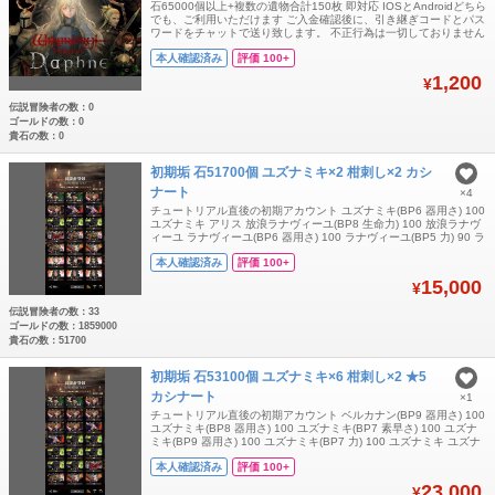
石65000個以上+複数の遺物合計150枚 即対応 IOSとAndroidどちら
でも、ご利用いただけます ご入金確認後に、引き継ぎコードとパス
ワードをチャットで送り致します。 不正行為は一切しておりません
ので、御安心ください。 よろしくお願いします。
本人確認済み
評価 100+
1,200
¥
伝説冒険者の数：0
ゴールドの数：0
貴石の数：0
初期垢 石51700個 ユズナミキ×2 柑刺し×2 カシ
ナート
×4
チュートリアル直後の初期アカウント ユズナミキ(BP6 器用さ) 100
ユズナミキ アリス 放浪ラナヴィーユ(BP8 生命力) 100 放浪ラナヴ
ィーユ ラナヴィーユ(BP6 器用さ) 100 ラナヴィーユ(BP5 力) 90 ラ
ナヴィーユ ラナヴィーユ エカテリーナ(BP6 知恵) 100 エカテリー
本人確認済み
評価 100+
ナ エカテリーナ エカテリーナ アベニウス(BP7 生命力) 100 アベニ
ウス ジラルド サ
15,000
¥
伝説冒険者の数：33
ゴールドの数：1859000
貴石の数：51700
初期垢 石53100個 ユズナミキ×6 柑刺し×2 ★5
カシナート
×1
チュートリアル直後の初期アカウント ベルカナン(BP9 器用さ) 100
ユズナミキ(BP8 器用さ) 100 ユズナミキ(BP7 素早さ) 100 ユズナ
ミキ(BP9 器用さ) 100 ユズナミキ(BP7 力) 100 ユズナミキ ユズナ
ミキ アリス(BP5 運) 100 放浪ラナヴィーユ ラナヴィーユ(BP8 信
本人確認済み
評価 100+
仰心) 100 ラナヴィーユ ラナヴィーユ エカテリーナ(BP6 素早さ)
100
23,000
¥