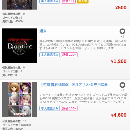
本人確認済み
評価 10+
大人気
らせて頂きます、 不正行為は一切しておりませんので、ご安心くだ
さい、 よろしくお願いいたします、 🍙🍙🍙🍙🍙🍙🍙🍙🍙🍙🍙🍙🍙
500
¥
🍙🍙🍙🍙🍙
伝説冒険者の数：0
ゴールドの数：0
貴石の数：45000
週末
×1
貴石の数65000個+複数の遺物合計150枚 即対応 初期垢、初心者指
導にしか合格していない IOS/Androidどちらでもご利用いただけま
す 支払い後にアカウントを送信。 よろしくお願いします
本人確認済み
評価 100+
1,200
¥
伝説冒険者の数：0
ゴールドの数：0
貴石の数：0
【初期 貴石46500】正月アリス×3 専用武器
×1
チュートリアル後の初期アカウントです ゴールド135万 オルグの貴
石46500 照耀の大幣星2 【伝説の冒険者】 正月巫女アリス×3 アリ
ス×3 ラナヴィーユ×3 エカテリーナ×8 シェリリーニャ ▪️その他 ミ
ラナ エリゼ アカウントのお渡しはログインコードでのお渡しとな
本人確認済み
評価 100+
ります
4,600
¥
伝説冒険者の数：18
ゴールドの数：1350000
貴石の数：46500