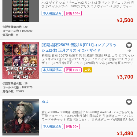
ハx2 ザイド シェリリーニャx2 リンネx2 別リンネ アベニウスx4 赤
ひげx2 ゲルルフx5 BP8力 アリス ラナヴィーユx2 別ラナヴィー
ユx3 エカテリーナ ジラルド ラファエロ 一般冒険者 カミールBP6
本人確認済み
評価 100+
素 ハインリコBP7器用 キリハBP7運 ゴッドハンド青星2 パスワー
ドでお渡しします。
3,500
¥
伝説冒険者の数：20
ゴールドの数：1000000
貴石の数：0
[初期垢]石25675 伝説16 [FF11]コンプ プリッ
シュ(2体) 正月アリス イロハ ザイド
×9
初期垢 貴石 25675 放浪者 男 [性格]善 [伝説] FF11 コラボ プリッシ
ュ 2体 (BP7無 BP5無) FF11 コラボ イロハ (BP8信仰) FF11 コラボ
ザイド (BP5生命) 正月 アリス (BP8運) リンネ (BP5力) 夏エカテリ
ーナ (BP6知恵) サヴィア 2体 (BP5運 BP5器用) アベニウス (BP5素
本人確認済み
評価 100+
人気
早) アルボリス (BP7力) ラナヴィーユ 4
3,700
¥
伝説冒険者の数：16
ゴールドの数：1873479
貴石の数：25675
石よ
貴石70000-75000個+遺物合計160-200枚 Android・iosどちらでも
可能 チュートリアルのみ進行 誕生日未設定 引き継ぎコードとパス
ワードをチャットで送り致します。 引き継ぎコードが使用できるの
は1回のみです。トラブル防止の為、ログイン後にご自身で必ず再
本人確認済み
評価 50+
設定をお願いいたします
1,480
¥