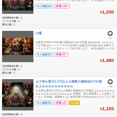
ードとパスワードをチャットで送り致します。 💢引き継ぎコードが
使用できるのは1回のみです。トラブル防止の為、ログイン後にご
本人確認済み
評価 100+
自身で必ず再設定をお願いいたします。
1,200
¥
伝説冒険者の数：1
ゴールドの数：1
貴石の数：1
の爆
×1
🎀貴石70000-75000個+遺物合計160-200枚 🎀Android・iosどちら
でも可能 🎀チュートリアルのみ進行 🎀誕生日未設定 🎀引き継ぎコ
ードとパスワードをチャットで送り致します。 🎀引き継ぎコードが
使用できるのは1回のみです。トラブル防止の為、ログイン後にご
本人確認済み
評価 50+
自身で必ず再設定をお願いいたします
1,480
¥
伝説冒険者の数：1
ゴールドの数：1
貴石の数：1
🍙大得🍙貴石6.5万以上🍙複数の遺物合計150個
以上🍙🍙🍙🍙🍙🍙🍙🍙🍙🍙
×11
🍙大得🍙貴石6.5万以上🍙複数の遺物合計150個以上🍙🍙🍙🍙🍙🍙🍙
🍙🍙🍙🍙🍙🍙🍙🍙🍙🍙🍙🍙🍙🍙 初期垢、初心者指導にしか合格して
いない 日本鲭、国際鲭ともに使用可能 IOS/Androidどちらでもご利
用いただけます 支払い後にアカウントを送信、 御入金確認後、引
本人確認済み
評価 10+
大人気
継ぎIDとパスワードを送らせて頂きます、 不正行為は一切しており
ませんので、ご安心ください、 よろしくお願いいたします、 🍙🍙
1,165
¥
🍙🍙🍙
伝説冒険者の数：0