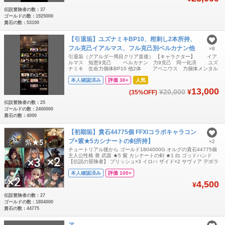
伝説冒険者の数：37
ゴールドの数：1925000
貴石の数：53100
【引退垢】ユズナミキBP10、柑刺し2本所持、
フル克己イアルマス、フル克己別ベルカナン他
×8
引退垢（グアルダ一周目クリア直後） 【キャラクター】 イア
ルマス 知恵9克己 ベルカナン 力9克己 同一化済 ユズ
ナミキ 生命力個体BP10 他2体 アベニウス 力個体メンタル
80 ラナヴィーユ アリス シェリリーニャ 計伝説
本人確認済み
評価 30+
人気
25体 【武器】 柑刺し 🟩⭐︎1、🟦⭐︎1 カシナ
ート 🟦⭐︎4 黒杖 🟥⭐︎2
13,000
¥20,000
¥
(35%OFF)
伝説冒険者の数：25
ゴールドの数：2400000
貴石の数：4000
【初期垢】貴石44775個 FFXIコラボキャラコン
プ+紫★5カシナートの剣所持】
×2
チュートリアル後から ゴールド1804000G オルグの貴石44775個
主人公性格 善 武器 ★5 紫 カシナートの剣 ★1 白 ゴッドハンド
【伝説の冒険者】 プリッシュ×3 イロハ ザイド×2 サヴィア デボラ
×2 赤ひげ×3 リンネ アリス アダム×2 エルヴィン 放浪ラナヴィーユ
本人確認済み
評価 100+
ラナヴィーユ×3 エカテリーナ×2 アベニウス×2 夏リヴァナ ラファ
エロ Android iPhon
4,500
¥
伝説冒険者の数：27
ゴールドの数：1804000
貴石の数：44775
ア