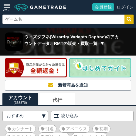
会員登録
ログイン
メニュー
ウィズダフネ(Wizardry Variants Daphne)のアカ
ウントデータ、RMTの販売・買取一覧
新着商品を通知
アカウント
代行
(368870)
絞り込み
カシナート
引退
アベニウス
初期