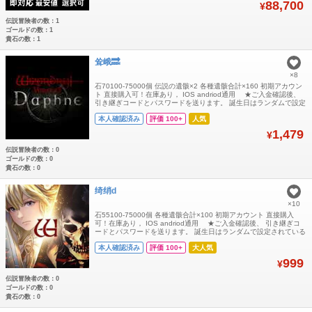
88,700
¥
ご案内い
伝説冒険者の数：1
ゴールドの数：1
貴石の数：1
耸峨🔜
×8
石70100-75000個 伝説の遺骸×2 各種遺骸合計×160 初期アカウン
ト 直接購入可！在庫あり， IOS andriod通用 ★ご入金確認後、
引き継ぎコードとパスワードを送ります。 誕生日はランダムで設定
されているため、公開できません。 よろしくお願いします8
本人確認済み
評価 100+
人気
1,479
¥
伝説冒険者の数：0
ゴールドの数：0
貴石の数：0
绮绡d
×10
石55100-75000個 各種遺骸合計×100 初期アカウント 直接購入
可！在庫あり， IOS andriod通用 ★ご入金確認後、 引き継ぎコ
ードとパスワードを送ります。 誕生日はランダムで設定されている
ため、公開できません。 よろしくお願いします。
本人確認済み
評価 100+
大人気
999
¥
伝説冒険者の数：0
ゴールドの数：0
貴石の数：0