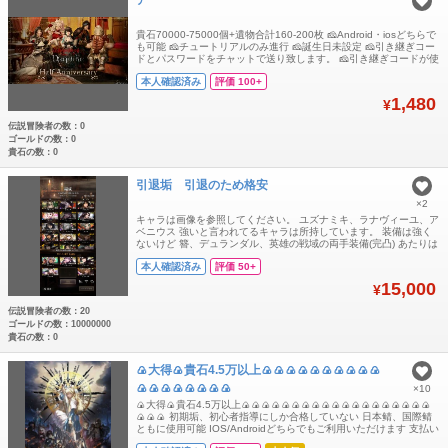
貴石70000-75000個+遺物合計160-200枚 🧀Android・iosどちらで
も可能 🧀チュートリアルのみ進行 🧀誕生日未設定 🧀引き継ぎコー
ドとパスワードをチャットで送り致します。 🧀引き継ぎコードが使
用できるのは1回のみです。トラブル防止の為、ログイン後にご自
本人確認済み
評価 100+
身で必ず再設定をお願いいたします。
1,480
¥
伝説冒険者の数：0
ゴールドの数：0
貴石の数：0
引退垢 引退のため格安
×2
キャラは画像を参照してください。 ユズナミキ、ラナヴィーユ、ア
ベニウス 強いと言われてるキャラは所持しています。 装備は強く
ないけど 簪、デュランダル、英雄の戦域の両手装備(完凸) あたりは
持ってます。
本人確認済み
評価 50+
15,000
¥
伝説冒険者の数：20
ゴールドの数：10000000
貴石の数：0
🍙大得🍙貴石4.5万以上🍙🍙🍙🍙🍙🍙🍙🍙🍙🍙
🍙🍙🍙🍙🍙🍙🍙🍙
×10
🍙大得🍙貴石4.5万以上🍙🍙🍙🍙🍙🍙🍙🍙🍙🍙🍙🍙🍙🍙🍙🍙🍙🍙🍙
🍙🍙🍙 初期垢、初心者指導にしか合格していない 日本鲭、国際鲭
ともに使用可能 IOS/Androidどちらでもご利用いただけます 支払い
後にアカウントを送信、 御入金確認後、引継ぎIDとパスワードを送