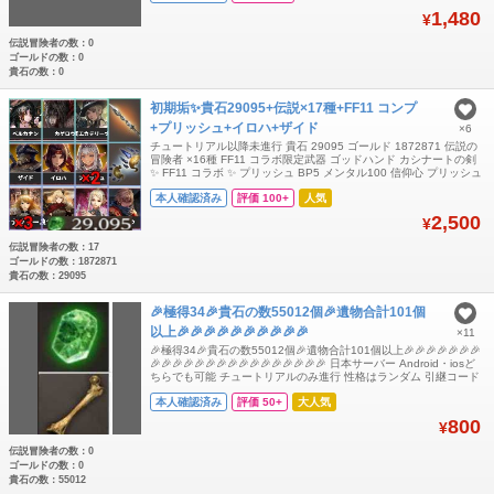
1,480
¥
伝説冒険者の数：0
ゴールドの数：0
貴石の数：0
初期垢✨️貴石29095+伝説×17種+FF11 コンプ
+プリッシュ+イロハ+ザイド
×6
チュートリアル以降未進行 貴石 29095 ゴールド 1872871 伝説の
冒険者 ×16種 FF11 コラボ限定武器 ゴッドハンド カシナートの剣
✨️ FF11 コラボ ✨️ プリッシュ BP5 メンタル100 信仰心 プリッシュ
BP5 メンタル100 力 イロハ BP7 メンタル100 信仰心 ザイド BP8
本人確認済み
評価 100+
人気
メンタル100 生命力 ✨️ 伝説の冒険者 ✨️ アリス BP5 メンタル1
2,500
¥
伝説冒険者の数：17
ゴールドの数：1872871
貴石の数：29095
🎉極得34🎉貴石の数55012個🎉遺物合計101個
以上🎉🎉🎉🎉🎉🎉🎉🎉🎉🎉
×11
🎉極得34🎉貴石の数55012個🎉遺物合計101個以上🎉🎉🎉🎉🎉🎉🎉
🎉🎉🎉🎉🎉🎉🎉🎉🎉🎉🎉🎉🎉🎉🎉🎉 日本サーバー Android・iosど
ちらでも可能 チュートリアルのみ進行 性格はランダム 引継コード
誕生日未設定 引き継ぎコードとパスワードをチャットで送り致しま
本人確認済み
評価 50+
大人気
す。 引き継ぎコードが使用できるのは1回のみです。トラブル防止
の為、ログイン後にご自身で必ず再設定をお願いいたします。 🎉🎉
800
¥
🎉🎉🎉
伝説冒険者の数：0
ゴールドの数：0
貴石の数：55012