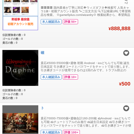
×2
🟥🟥🟥🟥 国内業者が丁寧に対応🔶ウィズダフネ🔶検索可 人気キャ
ラ1体~ 初期アカウント販売 🐾ご注文方法 🔍下記検索URLで希望商
品を検索。 💠game6plus.com/wizardry💠 検索結果から、希望商品
が見つかりましたら、アカウントID·番号で コメントから価格と在
本人確認済み
評価 50+
庫の確認を行ってください。 ご納得頂けましたら、専用出品にて対
応いたします。 ご注意 お取り置き不可です。 お支払い迄にお時
888,888
¥
伝説冒険者の数：0
ゴールドの数：0
貴石の数：0
確
貴石45000-55000個+遺物 初期 Android・iosどちらでも可能 誕生
日未設定 引き継ぎコードとパスワードをチャットで送り致します。
引き継ぎコードが使用できるのは1回のみです。トラブル防止の
為、ログイン後にご自身で必ず再設定をお願いいたします。
本人確認済み
評価 10+
500
¥
伝説冒険者の数：0
ゴールドの数：0
貴石の数：0
ト
貴石70000-75000個+遺物合計160-200枚 🧀Android・iosどちらで
も可能 🧀チュートリアルのみ進行 🧀誕生日未設定 🧀引き継ぎコー
ドとパスワードをチャットで送り致します。 🧀引き継ぎコードが使
用できるのは1回のみです。トラブル防止の為、ログイン後にご自
本人確認済み
評価 100+
身で必ず再設定をお願いいたします。