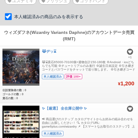
ユズナミキ
プリッシュ
ゴッドハンド
本人確認済みの商品のみを表示する
ウィズダフネ(Wizardry Variants Daphne)のアカウントデータ売買
(RMT)
😹ヂッ⌛
×1
😹⌛貴石65000-70100個+遺物合計150-180枚 💢Android・iosどち
らでも可能 💢チュートリアルのみ進行 💢誕生日未設定 💢引き継ぎ
コードとパスワードをチャットで送り致します。 💢引き継ぎコード
が使用できるのは1回のみです。トラブル防止の為、ログイン後に
本人確認済み
評価 100+
ご自身で必ず再設定をお願いいたします。
1,200
¥
伝説冒険者の数：0
ゴールドの数：0
貴石の数：0
✨【厳選】 全在庫公開中 ✨
📢 商品選びのステップ カタログサイトからお好みの組み合わせを
自由にお探しください！ 🔍 カタログURL:
game6plus.com/wizardry 📌 【スマートなお取引の３ステップ】 上
記の検索リンクから、お好みの【商品コード / ID】を見つける。 こ
本人確認済み
のページのコメント欄に【該当の番号】をそのまま送信。 当方で最
新の在庫とリアルタイムの最安値を確認後、すぐに「専用出品」を