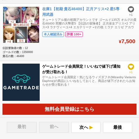
在庫1【初期 貴石46400】正月アリス×2 星5専
用武器
×1
チュートリアル後の初期アカウントです ゴールド135万 オルグの貴
石46400 照耀の大幣星5 【伝説の冒険者】 正月巫女アリス×2 アリ
ス×3 ラナヴィーユ×4 エカテリーナ ▪️その他 ミラナ エリゼ アカウ
ントのお渡しはログインコードでのお渡しとなります
本人確認済み
評価 100+
7,500
¥
伝説冒険者の数：12
ゴールドの数：1350000
貴石の数：46400
ゲームトレード会員限定！いいねで値下げ通知
が受け取れる！
×1
ゲームトレード会員限定！気になるウィズダフネ(Wizardry Variants
Daphne)の商品にいいねをしておくと、商品が値下げされたらお知
らせが受け取れる！
無料会員登録はこちら
最初
前へ
次へ
最後