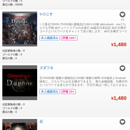
ゴールドの数：0
貴石の数：65000
✨🍞じす
×2
✨🍞貴石70000-75200個+遺物合計160-210枚 🧀Android・iosどち
らでも可能 🧀チュートリアルのみ進行 🧀誕生日未設定 🧀引き継ぎ
コードとパスワードをチャットで送り致します。 🧀引き継ぎコード
が使用できるのは1回のみです。トラブル防止の為、ログイン後に
本人確認済み
評価 100+
ご自身で必ず再設定をお願いいたします。
1,480
¥
伝説冒険者の数：0
ゴールドの数：0
貴石の数：0
ズダフネ
石70000個+複数の遺物合計160枚+複数の材料 IOS端末とAndroid
端末に、どちらでもお引き継ぎできます。 御入金確認後、引継ぎID
とパスワードを送らせて頂きます。 不正行為は一切しておりません
ので、ご安心ください。 よろしくお願いいたします。
本人確認済み
評価 10+
1,480
¥
伝説冒険者の数：0
ゴールドの数：0
貴石の数：0
石