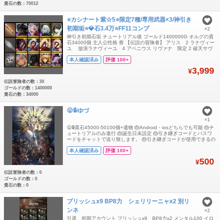
貴石の数：70012
⭐️カシナート紫☆5⭐️限定7種/専用武器×3/神引き
初期垢⭐️💎石3.4万⭐️FF11コンプ
×2
神引き初期石垢 チュートリアル後 ゴールド1400000G オルグの貴
石34000個 主人公性格 善 【伝説の冒険者】 アリス 2 ラナヴィー
ユ 放浪ラナヴィーユ 4 アベニウス リヴァナ 限定 2 破天サヴ
ィア 限定 カゲロウ 限定 シェリリーニャ 限定 イロハ 限
本人確認済み
評価 100+
定 2 プリッシュ 限定 ザイド 限定 (骨拾いから確定入手) エ
カテリーナ 2 アダム 4 プリッシュ 専用
3,999
¥
伝説冒険者の数：30
ゴールドの数：1400000
貴石の数：34000
😛🔒ゆづ
×1
😛🔒貴石45000-50100個+遺物 🎂Android・iosどちらでも可能 🎂チ
ュートリアルのみ進行 🎂誕生日未設定 🎂引き継ぎコードとパスワ
ードをチャットで送り致します。 🎂引き継ぎコードが使用できるの
は1回のみです。トラブル防止の為、ログイン後にご自身で必ず再
本人確認済み
評価 100+
設定をお願いいたします。
500
¥
伝説冒険者の数：0
ゴールドの数：0
貴石の数：0
プリッシュx9 BP8力 シェリリーニャx2 別リ
ンネ
×2
引退 初期アカウント プリッシュx9 BP8力x2 メンタル100 イロ