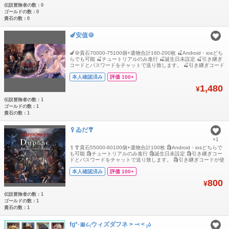
伝説冒険者の数：0
ゴールドの数：0
貴石の数：0
🍆安值🍪
🍆🍪貴石70000-75100個+遺物合計160-200枚 🍒Android・iosどち
らでも可能 🍒チュートリアルのみ進行 🍒誕生日未設定 🍒引き継ぎ
コードとパスワードをチャットで送り致します。 🍒引き継ぎコード
が使用できるのは1回のみです。トラブル防止の為、ログイン後に
本人確認済み
評価 100+
ご自身で必ず再設定をお願いいたします。
1,480
¥
伝説冒険者の数：1
ゴールドの数：1
貴石の数：1
🥄ゐだ🎐
×1
🥄🎐貴石55000-60100個+遺物合計100枚 🗿Android・iosどちらで
も可能 🗿チュートリアルのみ進行 🗿誕生日未設定 🗿引き継ぎコー
ドとパスワードをチャットで送り致します。 🗿引き継ぎコードが使
用できるのは1回のみです。トラブル防止の為、ログイン後にご自
本人確認済み
評価 100+
身で必ず再設定をお願いいたします。
800
¥
伝説冒険者の数：1
ゴールドの数：1
貴石の数：1
fg*·🎀૮₍ウィズダフネ ˃ ⤙ ˂ ₎ა