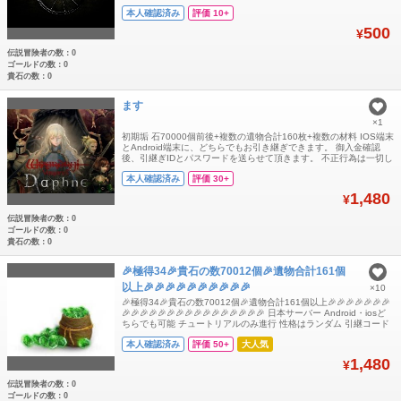
で、ご安心ください。 よろしくお願いいたします。
本人確認済み
評価 10+
500
¥
伝説冒険者の数：0
ゴールドの数：0
貴石の数：0
ます
×1
初期垢 石70000個前後+複数の遺物合計160枚+複数の材料 IOS端末
とAndroid端末に、どちらでもお引き継ぎできます。 御入金確認
後、引継ぎIDとパスワードを送らせて頂きます。 不正行為は一切し
ておりませんので、ご安心ください 多少誤差がありますので予めご
本人確認済み
評価 30+
了承のほどよろしくお願いいたします
1,480
¥
伝説冒険者の数：0
ゴールドの数：0
貴石の数：0
🎉極得34🎉貴石の数70012個🎉遺物合計161個
以上🎉🎉🎉🎉🎉🎉🎉🎉🎉🎉
×10
🎉極得34🎉貴石の数70012個🎉遺物合計161個以上🎉🎉🎉🎉🎉🎉🎉
🎉🎉🎉🎉🎉🎉🎉🎉🎉🎉🎉🎉🎉🎉🎉🎉 日本サーバー Android・iosど
ちらでも可能 チュートリアルのみ進行 性格はランダム 引継コード
誕生日未設定 引き継ぎコードとパスワードをチャットで送り致しま
本人確認済み
評価 50+
大人気
す。 引き継ぎコードが使用できるのは1回のみです。トラブル防止
の為、ログイン後にご自身で必ず再設定をお願いいたします。 🎉🎉
1,480
¥
🎉🎉🎉
伝説冒険者の数：0
ゴールドの数：0