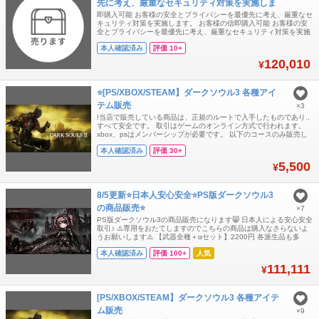
先に考え、厳重なセキュリティ対策を実施しま
す。 お客様の
即購入可能 お客様の安全とプライバシーを最優先に考え、厳重なセ
キュリティ対策を実施します。 お客様の信即購入可能 お客様の安
全とプライバシーを最優先に考え、厳重なセキュリティ対策を実施
します。 お客様の信頼と安心を大切にし、常に最高水準のサービス
本人確認済み
評価 10+
を提供いたします。頼と安心を大切にし、常に最高水準のサービス
を提供いたします。
120,010
¥
⭐️[PS/XBOX/STEAM】ダークソウル3 各種アイ
テム販売
×3
!当店で販売している商品は、正規のルートで入手したものであり..
すべて安全です。 取引はゲームのオンライン方式で行われます。
xbox、psはメンバーシップが必要です。 以下のコースのみ販売し
ます。 購入前に必要なコース番号とプラットフォームをお知らせく
本人確認済み
評価 30+
ださい。 ありがとうございます。
..........................................................
5,500
¥
8/5更新⭐️日本人安心安全⭐️PS版ダークソウル3
の商品販売⭐️
×7
PS版ダークソウル3の商品販売になります😸 日本人による安心安全
取引♪ ⚠️専用をおたてしますのでこちらの商品は購入なさらないよ
うお願いします⚠️ 【武器全種＋αセット】2200円 各派生品も多
数 全て最高強化済み 対人する方におすすめです✨大変お得✨ 【防
本人確認済み
評価 100+
人気
具全種セット】2200円 【指輪全種セット】2200円 【上記全種セッ
ト＋ソウルセット】5500円 【上級ソウル5種セット】1100円
111,111
¥
[PS/XBOX/STEAM】ダークソウル3 各種アイテ
ム販売
×9