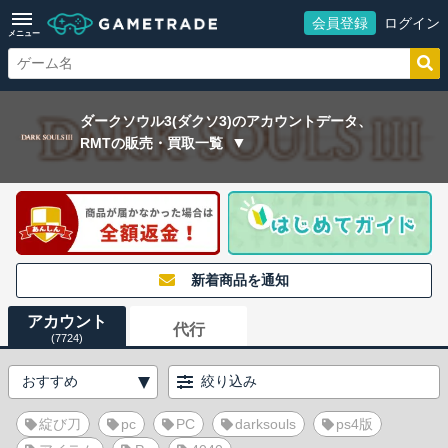
会員登録
ログイン
メニュー
ダークソウル3(ダクソ3)のアカウントデータ、
RMTの販売・買取一覧
新着商品を通知
アカウント
代行
(7724)
絞り込み
綻び刀
pc
PC
darksouls
ps4版