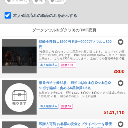
アイテム
Pc
4040
本人確認済みの商品のみを表示する
ダークソウル3(ダクソ3)のRMT売買
指輪全種類→1500円 約8〜9000万ソウル→800
円
PS限定の方 白サインのご用意をお願い致します。 ロスリックの高
壁にて受け渡し致します。 内容 指輪全種類116種→トロフィー獲得
出来ます。 こちら1500円になります。 上位ソウル各種693個×5種
その他ソウル99個×3種 残り火99個 ソウル全て使用で約8〜9000万
本人確認済み
評価 100+
になります！ こちらで1セット800円です。 ご希望の物の記載をお
願い致します!!! 複数セット希望の場合もセット数の記載
800
¥
単発ガチャ券62枚、 理性14,00 🌲💍🌻✨🌲💍🌻
✨ 必ず編成に含める6星幹員1-6名
単発ガチャ券62枚、 理性14,00 🌲💍🌻✨🌲💍🌻✨ 必ず編成に含める
6星幹員1-6名。 初心者の6星カードは未使用
本人確認済み
評価 5+
141,110
¥
即購入可能 お客様の安全とプライバシーを最優