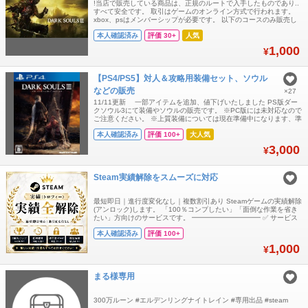
!当店で販売している商品は、正規のルートで入手したものであり..
すべて安全です。 取引はゲームのオンライン方式で行われます。
xbox、psはメンバーシップが必要です。 以下のコースのみ販売し
ます。 購入前に必要なコース番号とプラットフォームをお知らせく
本人確認済み
評価 30+
人気
ださい。 ありがとうございます。
..........................................................
1,000
¥
【PS4/PS5】対人＆攻略用装備セット、ソウル
などの販売
×27
11/11更新 一部アイテムを追加、値下げいたしました PS版ダー
クソウル3にて装備やソウルの販売です。 ※PC版には未対応なので
ご注意ください。 ※上質装備については現在準備中になります、準
備が出来次第こちらに記載します。 攻略のみならず以前は対人（闘
本人確認済み
評価 100+
大人気
技：金）もやっておりましたので、ビルドに合わせた装備のご提案
等も可能です。気軽にコメントお願いします。 【取引について】
3,000
¥
提供する装備品、ア
Steam実績解除をスムーズに対応
最短即日｜進行度変化なし｜複数割引あり Steamゲームの実績解除
(アンロック)します。 「100％コンプしたい」「面倒な作業を省き
たい」方向けのサービスです。 ━━━━━━━━━━ ✅ サービス
内容 【料金表】 ・Steam実績解除 1作品：1,000円〜 ・2作品セッ
本人確認済み
評価 100+
ト：1,800円 ・5作品セット：4,000円 ・10作品セット：7,000円
⭐一部実績のみ指定OK ⭐複数依頼歓迎 ⭐
1,000
¥
まる様専用
300万ルーン #エルデンリングナイトレイン #専用出品 #steam