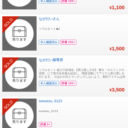
本人確認済み
評価 100+
1,100
¥
ながだいさん
SOLD
ソウルセット✖️2
本人確認済み
評価 100+
1,500
¥
ながだい様専用
SOLD
ソウルセット 綻び刀未強化 【受け渡し方法】 篝火「ロスリックの
高壁」にて双方合言葉を設定し、闇霊召喚にてアイテム受け渡しを
行います。 ※ほかの方とマッチングしないよう、誓約アイテムは外
した状態でお願いします 【取引方法】 下記テンプレートを購入時
本人確認済み
評価 100+
にお送りいただけるとスムーズな取引が可能ですので、ご協力をお
願いします。 ・希望する日時： ※平日週末問わず午後～24時に対
3,500
¥
応可能です。 ・希望するア
tomatsu_0123
SOLD
tomatsu_0123
評価 5+