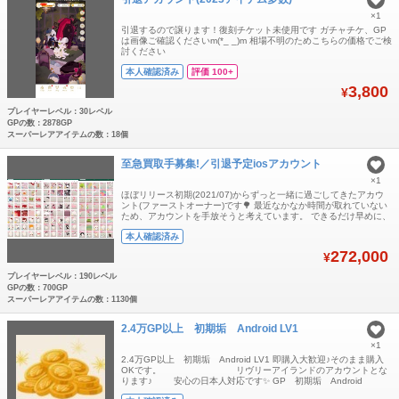
×1
引退するので譲ります！復刻チケット未使用です ガチャチケ、GP
は画像ご確認くださいm(*_ _)m 相場不明のためこちらの価格でご検
討ください
本人確認済み
評価 100+
3,800
¥
プレイヤーレベル：30レベル
GPの数：2878GP
スーパーレアアイテムの数：18個
至急買取手募集!／引退予定iosアカウント
×1
ほぼリリース初期(2021/07)からずっと一緒に過ごしてきたアカウ
ント(ファーストオーナー)です🌳 最近なかなか時間が取れていない
ため、アカウントを手放そうと考えています。 できるだけ早めに、
大切にしてくださる方にお譲りしたい気持ちがつよくある為、値下
本人確認済み
げ交渉等も前向きに検討したいと思っております…！ (そもそもの
相場の知識がありませんт_т) リヴリーを始めてから1度機種変を挟
272,000
¥
んでいるので詳細
プレイヤーレベル：190レベル
GPの数：700GP
スーパーレアアイテムの数：1130個
2.4万GP以上 初期垢 Android LV1
×1
2.4万GP以上 初期垢 Android LV1 即購入大歓迎♪そのまま購入
OKです。 リヴリーアイランドのアカウントとな
ります♪ 安心の日本人対応です✨ GP 初期垢 Android