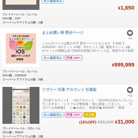
本人確認済み
1,650
¥
プレイヤーレベル：1レベル
GPの数：1GP
スーパーレアアイテムの数：1個
まとめ買い等 受付ページ
×3
こちらのページは購入不可 受付ページとなります 【 内容 】
15000GP↑ Nチケット 20枚↑ Rチケット 1枚 復刻チケット 1枚
(チケットの期限は全て約60日程度) Nチケットは、特別ラボワ未受
け取りのものも含めております。 ・いいねラボワ未達成 ・iOS限
本人確認済み
評価 100+
定(AndroidではGPが消滅) ・GPが多いので、好きなものを復刻し
た後、メイン垢に送る事が可能です〇 ・そのままメイ
999,999
¥
プレイヤーレベル：5レベル
GPの数：15000GP
スーパーレアアイテムの数：0個
リヴリー 引退 アカウント 引退垢
×11
【引退アカウント】 ・iOSアカウント ・2023年12月からプレイし
ています☺️✨ ・トラブルや警告無 ・割と課金してました、、、💦
【ゲーム内情報】 ・Lv▶︎115Lv ・所持GP▶︎3000GP ・所持
dd▶︎706000dd ・保管ゲージ▶︎14個(11お迎え済) 所持アイテムにつ
本人確認済み
評価 100+
大人気
いては、画像ご覧下さい🙌 ダブりもありますので、交換等も楽しめ
ると思います。リヴリーアイテムは3つ揃
31,000
¥38,000
¥
(18%OFF)
プレイヤーレベル：115レベル
GPの数：300GP
スーパーレアアイテムの数：1個