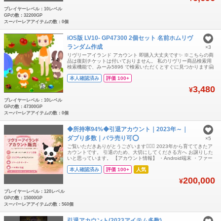
プレイヤーレベル：10レベル
GPの数：32200GP
スーパーレアアイテムの数：0個
iOS版 LV10- GP47300 2個セット 名前ホムリヴ
ランダム作成
×3
リヴリーアイランド アカウント 即購入大丈夫です✨ ※こちらの商
品は復刻チケットは付いておりません。 私のリヴリー商品検索用
検索機能で、みーみ5896 で検索いただくとすぐに見つかります🤗
LV10- GP47300(iOSでのみ有効) 2個セット ※私は、中華業者で
本人確認済み
評価 100+
はなく 純粋に日本人です。 アカウント作成時 名前 ホム リヴリー
作成時期 全部変えて作成してありま
3,480
¥
プレイヤーレベル：10レベル
GPの数：47300GP
スーパーレアアイテムの数：0個
◆所持率94%◆引退アカウント｜2023年～｜
ダブり多数｜バラ売り可️⭕️
×5
ご覧いただきありがとうございます🙋🏻‍♀️ 2023年から育ててきたア
カウントです。 引退のため、大切にしてくださる方へ お譲りした
いと思っています。 【アカウント情報】 ・Android端末 ・ファー
ストオーナー ・ゲーム内で警告や利用制限歴なし ・2023年より育
本人確認済み
評価 100+
人気
成 ・フレンド整理可能 ※ご希望があれば対応します
━━━━━━━━━━━━━━ 🌸 ガチャ産アイテム 「原生林と電
200,000
¥
気キノコの島」
プレイヤーレベル：120レベル
GPの数：15000GP
スーパーレアアイテムの数：560個
引退アカウント(2023アイテム多数)