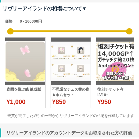
リヴリーアイランドの相場について▼
価格
庭園を飛ぶ蝶 錬成版
不思議なチェス盤の庭
復刻チケット有
♟ホムセット
LV10↑
¥1,000
¥850
14,000GP↑+NRチケ
¥950
約20枚 Andoroid
売買が完了した取引の一部からリヴリーアイランドの相場を作成しています
リヴリーアイランドのアカウントデータをお取引された方の評価