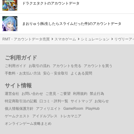
ドラクエタクトのアカウントデータ
まおりゅう(転生したらスライムだった件)のアカウントデータ
RMT・アカウントデータ売買
スマホゲーム
シミュレーション
リヴリーア
ご利用ガイド
ご利用ガイド
お取引の流れ
アカウントを売る
アカウントを買う
手数料・お支払い方法
安心・安全取引
よくある質問
サイト情報
運営会社
お問い合わせ
ご意見・ご要望
利用規約
禁止行為
特定商取引法の記載
口コミ・評判一覧
サイトマップ
お知らせ
個人情報保護方針
アフィリエイト
GameRoom
PlayHub
ゲームクエスト
アイドルプレス
トレカマニア
オンラインゲーム攻略まとめ