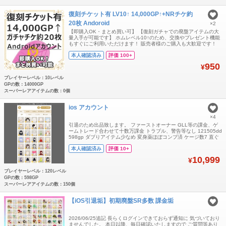
復刻チケット有 LV10↑ 14,000GP↑+NRチケ約
20枚 Andoroid
×2
【即購入OK・まとめ買い可】 【復刻ガチャでの廃盤アイテムの大
量入手が可能です】 ホムレベル10↑のため、交換やプレゼント機能
もすぐにご利用いただけます！ 販売者様のご購入も大歓迎です！
【複数購入をご希望の方はコメントまたはご注文受付用ページに
本人確認済み
評価 100+
て、ご希望のアカウント数をお伝えください】 【内容】 ・Android
専用（iOS不可） ・復刻チケット所持（期限残り90日以上） ・
950
¥
14,000GP
プレイヤーレベル：10レベル
GPの数：14000GP
スーパーレアアイテムの数：0個
ios アカウント
×4
引退のため出品致します。 ファーストオーナー GLL等の課金、ゲ
ームトレード合わせて十数万課金 トラブル、警告等なし 121505dd
598gp ダブりアイテム少なめ 変身薬ほぼコンプ済 ケージ数7 直ぐ
に着せ替え楽しみたい方向けです。 リヴクリ、グレショ、コラボ、
本人確認済み
評価 10+
バザール、ナッツ等アイテム有 (冬の本の島、いな子ショップ、
LuminousPrismIsland等寒色系多め) フレンド等そのままに
10,999
¥
プレイヤーレベル：120レベル
GPの数：598GP
スーパーレアアイテムの数：150個
【iOS引退垢】初期廃盤SR多数 課金垢
2026/06/25追記 長らくログインできておらず通知に 気づいており
ませんでした。 本日以降、毎日確認いたしますので ご質問等あり