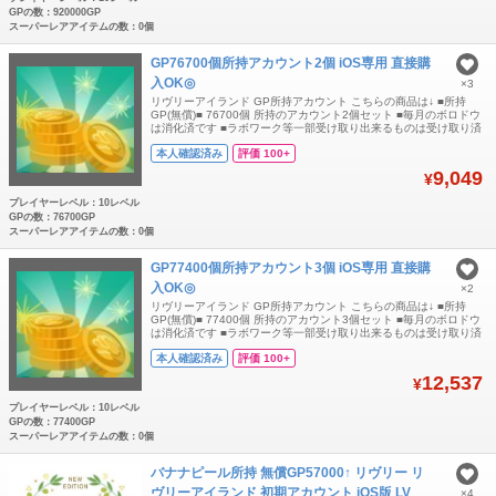
GPの数：920000GP
スーパーレアアイテムの数：0個
GP76700個所持アカウント2個 iOS専用 直接購
入OK◎
×3
リヴリーアイランド GP所持アカウント こちらの商品は↓ ■所持
GP(無償)■ 76700個 所持のアカウント2個セット ■毎月のボロドウ
は消化済です ■ラボワーク等一部受け取り出来るものは受け取り済
です ■初心者クエストは期限切れですので出来ません ■一切のチー
本人確認済み
評価 100+
ト行為はしておりませんのでご安心ください ■iOSでのみGPが引継
ぎが可能です ■取引方法■ ご入金確認後に引継ぎコード
9,049
¥
プレイヤーレベル：10レベル
GPの数：76700GP
スーパーレアアイテムの数：0個
GP77400個所持アカウント3個 iOS専用 直接購
入OK◎
×2
リヴリーアイランド GP所持アカウント こちらの商品は↓ ■所持
GP(無償)■ 77400個 所持のアカウント3個セット ■毎月のボロドウ
は消化済です ■ラボワーク等一部受け取り出来るものは受け取り済
です ■初心者クエストは期限切れですので出来ません ■一切のチー
本人確認済み
評価 100+
ト行為はしておりませんのでご安心ください ■iOSでのみGPが引継
ぎが可能です ■取引方法■ ご入金確認後に引継ぎコード
12,537
¥
プレイヤーレベル：10レベル
GPの数：77400GP
スーパーレアアイテムの数：0個
バナナピール所持 無償GP57000↑ リヴリー リ
ヴリーアイランド 初期アカウント iOS版 LV
×4