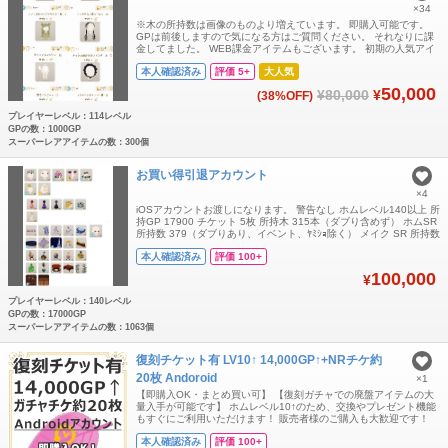
×34
※木の所持数は画像のものより増えています。 即購入可能です。
GPは前後しますので気になる方はご質問ください。 それなりに課
金してました。 WEB課金アイテムもございます。 初期の人気アイ
テムもそれなりにあり、バザール、ショップ品等もダブり含めござ
本人確認済み
評価 5+
大人気
います。 このアイテムありますか等質問ございましたら確認します
のでコメントください。 【検索用】 くらげが透ける海中フィルタ
50,000
¥80,000
¥
(38%OFF)
ー 白い吊り下げブラン
プレイヤーレベル：114レベル
GPの数：1000GP
スーパーレアアイテムの数：300個
お買い得引退アカウント
×4
iOSアカウントお渡しになります。 警告なし ホムレベル140以上 所
持GP 17900 チケット 5枚 所持木 315本（ダブり含めず） ホムSR
所持数 379（ダブりあり、イベント、ﾔﾐｼｮ除く） メイク SR 所持数
180 （同上） アイランド SR 所持品459（同上） リヴアク SR 所
本人確認済み
評価 100+
持品 46（同上） 計 SR数1064 【コンプ一覧】 フルコンプ
※2024、20
100,000
¥
プレイヤーレベル：140レベル
GPの数：17000GP
スーパーレアアイテムの数：1063個
復刻チケット有 LV10↑ 14,000GP↑+NRチケ約
20枚 Andoroid
×1
【即購入OK・まとめ買い可】 【復刻ガチャでの廃盤アイテムの大
量入手が可能です】 ホムレベル10↑のため、交換やプレゼント機能
もすぐにご利用いただけます！ 販売者様のご購入も大歓迎です！
【複数購入をご希望の方はコメントまたはご注文受付用ページに
本人確認済み
評価 100+
て、ご希望のアカウント数をお伝えください】 【内容】 ・Android