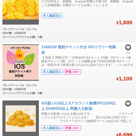
2.4万GP以上 初期垢 Android 即購入可能 GP 初期垢 Android
ご入金確認後に引継ぎコードをお渡しいたします
本人確認済み
1,600
¥
プレイヤーレベル：1レベル
GPの数：24000GP
スーパーレアアイテムの数：1個
15882GP 復刻チケット付き iOSリヴリー初期
垢
×2
【 内容 】即購入可〇 15882GP Nチケット 20枚↑ Rチケット 1枚
復刻チケット 1枚 (チケットの期限は全て約60日程度) Nチケット
は、特別ラボワ未受け取りのものも含めております。 ・いいねラボ
ワ未達成 ・iOS限定(AndroidではGPが消滅) ・GPが多いので、
本人確認済み
評価 100+
好きなものを復刻した後、メイン垢に送る事が可能です〇 ・その
ままメイン垢としてのご利用も〇 全て手作業で管理し
1,100
¥
プレイヤーレベル：5レベル
GPの数：15882GP
スーパーレアアイテムの数：0個
iOS版 LV10以上 8アカウント無償GP32200以
上 DD90000以上 即購入大歓迎♪
即購入大歓迎♪そのまま購入OKです。 リヴリーア
イランドのアカウントとなります♪ 安心の日本人対応です✨
リヴリーアカウント検索用ワード popo123 で探して
下さい🙏 無償GP32200以上8アカウント ボロ
本人確認済み
評価 100+
ドウ済 アカウントです。 こちらiOSは
6,696
¥