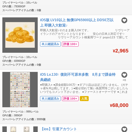
プレイヤーレベル：10レベル
GPの数：79300GP
スーパーレアアイテムの数：0個
iOS版 LV10以上 無償GP65900以上 DD50万以
上 即購入大歓迎♪
即購入大歓迎♪そのまま購入OKです。 リヴリーア
イランドのアカウントとなります♪ 安心の日本人対応です✨
リヴリーアカウント検索用ワード popo123 で探して
下さい🙏 無償GP65900以上 DD50万以上 ボロ
本人確認済み
評価 100+
ドウ済 アカウントです。 こちらiOSはでのみGPの
2,965
¥
プレイヤーレベル：10レベル
GPの数：65900GP
スーパーレアアイテムの数：0個
iOS Lv.130↑ 復刻不可原本多数 8月まで課金特
典継続
×6
●即購入○ ●課金総額100万↑ ●ダブり品はほぼございません。 (ガチ
ャ産N.Rは残してます。) ●載せ切れて無い為質問等ございましたら
いつでもコメント下さいませ。 ●ファーストオーナーです ●これま
で警告等一切無し ⚫︎GP所持数は変動ありの為SR所持数数えきれな
本人確認済み
評価 100+
人気
い為記載しておりません ○7月まで毎月GLL会員+GPステップアッ
プ継続 ○最近までガチャほぼコンプの為、コンプ目指したい方は早
68,000
¥
めの購
プレイヤーレベル：999レベル
GPの数：999GP
スーパーレアアイテムの数：9999個
【ios】引退アカウント