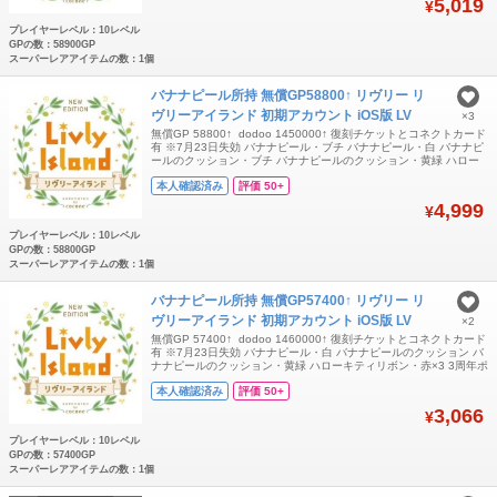
5,019
¥
プレイヤーレベル：10レベル
GPの数：58900GP
スーパーレアアイテムの数：1個
バナナピール所持 無償GP58800↑ リヴリー リ
ヴリーアイランド 初期アカウント iOS版 LV
×3
無償GP 58800↑ dodoo 1450000↑ 復刻チケットとコネクトカード
有 ※7月23日失効 バナナピール・ブチ バナナピール・白 バナナピ
ールのクッション・ブチ バナナピールのクッション・黄緑 ハロー
キティリボン・赤×3 3周年ポフトリオぬいぐるみ×3 へんてこな形
本人確認済み
評価 50+
の泡 ×3 丸めたふわふわの綿 ×3 ハローキティとなかよしキャップ
×3 など所持 今月のボロドウ受取済みです。 iO
4,999
¥
プレイヤーレベル：10レベル
GPの数：58800GP
スーパーレアアイテムの数：1個
バナナピール所持 無償GP57400↑ リヴリー リ
ヴリーアイランド 初期アカウント iOS版 LV
×2
無償GP 57400↑ dodoo 1460000↑ 復刻チケットとコネクトカード
有 ※7月23日失効 バナナピール・白 バナナピールのクッション バ
ナナピールのクッション・黄緑 ハローキティリボン・赤×3 3周年ポ
フトリオぬいぐるみ×3 小さな水滴のつぶ×3 など所持 今月のボロド
本人確認済み
評価 50+
ウ受取済みです。 iOS版のみGPの引き継ぎが可能です。 ご入金確
認後に引き継ぎコードとパスワードをお送りします
3,066
¥
プレイヤーレベル：10レベル
GPの数：57400GP
スーパーレアアイテムの数：1個