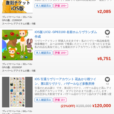
ト×1 ・Rチケット×1枚 ・Nチケット×20枚以上 ・出品時
本人確認済み
評価 100+
21,200GP▶︎現在21,900GP↑ ・ホムLv15↑ ※ラボワーク「特別」内
の未受け取りチケットと、プレゼントボックス内チケッ
2,085
¥
プレイヤーレベル：15レベル
GPの数：21900GP
スーパーレアアイテムの数：0個
iOS版 LV32- GP83100 名前ホムリヴランダム
作成
×4
リヴリーアイランド 即購入大丈夫です✨ 私のリヴリー商品検索用
検索機能で、みーみ5896 で検索いただくとすぐに見つかります🤗
私の出品を真似て出してる復刻ガチャアカウウント売ってる外国の
業者いますが、私とは全く別です😭 マイショップでかき集めてる
本人確認済み
評価 100+
ようなアカウントではございませんのでご安心下さい✨履歴一切な
しのクリーンなアカウントです。 LV32- GP83100(iOSでのみ有
6,751
¥
プレイヤーレベル：32レベル
GPの数：83100GP
スーパーレアアイテムの数：0個
iOS 引退リヴリーアカウント 花あかり桜ツイ
ン、第1回リヴクリ、バザールなど多数所持
×2
引退のためお譲り です。第1回リヴクリ、バザール品など高レアイ
テム所持アカウントです。 ダブりそのままでお渡しいたします。
値段交渉も大歓迎です🌷 バザール品やリヴクリ品のダブり多数 1度
サブアカウントからのアイテム移動で警告あり。2年ほど前です。
本人確認済み
評価 10+
【アカウント詳細】 ・Lv64 ・GP2477 ・doodoo19670 ・保管ゲ
ージ14 未お迎え枠3 最近のガチャ、ショップ品はほぼ持っており
120,000
¥155,000
¥
(23%OFF)
プレイヤーレベル：64レベル