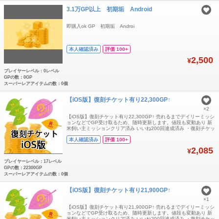
3.1万GP以上 初期垢 Android
即購入ok GP 初期垢 Androi
本人確認済み
評価 100+
2,500
¥
プレイヤーレベル：0レベル
GPの数：0GP
スーパーレアアイテムの数：0個
【iOS版】復刻チケット有り22,300GP↑
×2
【iOS版】復刻チケット有り22,300GP↑ 売れるまでデイリーミッシ
ョンなどでGP受け取るため、随時更新します。値段も変動あり 新
米飼い主ミッションクリア済み いいね200回達成済み ・復刻チケッ
ト×1 ・Rチケット×1枚 ・Nチケット×20枚以上 ・出品時21,600▶︎
本人確認済み
評価 100+
現在22,300GP↑ ・ホムLv17↑ ※ラボワーク「特別」内の未受け取
りチケットと、プレゼントボックス内チケットの
2,085
¥
プレイヤーレベル：17レベル
GPの数：22300GP
スーパーレアアイテムの数：0個
【iOS版】復刻チケット有り21,900GP↑
×1
【iOS版】復刻チケット有り21,900GP↑ 売れるまでデイリーミッシ
ョンなどでGP受け取るため、随時更新します。値段も変動あり 新
米飼い主ミッションクリア済み いいね200回達成済み ・復刻チケッ