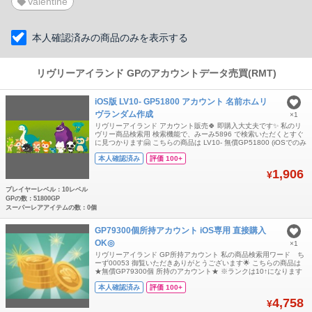
Valentine
本人確認済みの商品のみを表示する
リヴリーアイランド GPのアカウントデータ売買(RMT)
iOS版 LV10- GP51800 アカウント 名前ホムリ
ヴランダム作成
×1
リヴリーアイランド アカウント販売🍀 即購入大丈夫です✨ 私のリ
ヴリー商品検索用 検索機能で、みーみ5896 で検索いただくとすぐ
に見つかります🤗 こちらの商品は LV10- 無償GP51800 (iOSでのみ
有効) ※私は、中華業者ではなく 純粋に日本人です。 アカウント作
本人確認済み
評価 100+
成時 名前 ホム リヴリー 作成時期 全部変えて作成してあります🙋‍♀️
複数ご希望の方はコメントくだ
1,906
¥
プレイヤーレベル：10レベル
GPの数：51800GP
スーパーレアアイテムの数：0個
GP79300個所持アカウント iOS専用 直接購入
OK◎
×1
リヴリーアイランド GP所持アカウント 私の商品検索用ワード ち
ーず00053 御覧いただきありがとうございます🌟 こちらの商品は
★無償GP79300個 所持のアカウント★ ※ランクは10↑になります
★毎月開催のボロドウは消化済になります ★ラボワークなど一部受
本人確認済み
評価 100+
け取り出来るものは既に受け取り済になります ★チート行為は一切
しておりませんのでご安心ください ※こちらはiOSでのみGP
4,758
¥