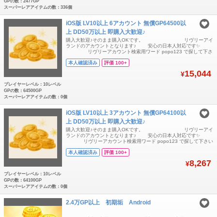
GPの数：2477GP
スーパーレアアイテムの数：336個
iOS版 LV10以上 6アカウント 無償GP64500以
上 DD50万以上 即購入大歓迎♪
購入大歓迎♪そのまま購入OKです。 リヴリーアイ
ランドのアカウントとなります♪ 安心の日本人対応です✨
リヴリーアカウント検索用ワード popo123 で探して下さ
い🙏 無償GP64500以上 DD50万以上 ボロドウ
本人確認済み
評価 100+
済 アカウント6つセットです。 こ
15,044
¥
プレイヤーレベル：10レベル
GPの数：64500GP
スーパーレアアイテムの数：0個
iOS版 LV10以上 3アカウント 無償GP64100以
上 DD50万以上 即購入大歓迎♪
購入大歓迎♪そのまま購入OKです。 リヴリーアイ
ランドのアカウントとなります♪ 安心の日本人対応です✨
リヴリーアカウント検索用ワード popo123 で探して下さい
🙏 無償GP64100以上 DD50万以上 ボロドウ
本人確認済み
評価 100+
済 アカウント3つセットです。 こち
8,267
¥
プレイヤーレベル：10レベル
GPの数：64100GP
スーパーレアアイテムの数：0個
2.4万GP以上 初期垢 Android