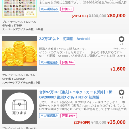
ましたらお気軽にご連絡下さい。 2026/02/03追記 Webstore購入特
典が追加で届いたため 画像に追加致しました。
本人確認済み
評価 5+
━━━━━━━━━━━━━━━ リリース当初からプレイしており
ました。 (ログインしていなかった時期もあります。) 私生活が多忙
80,000
¥100,000
¥
(20%OFF)
となり引退を
プレイヤーレベル：93レベル
GPの数：179GP
スーパーレアアイテムの数：447個
2.2万GP以上 初期垢 Android
×1
即購入大歓迎♪そのまま購入OKです。 リヴリーア
イランドのアカウントとなります♪ 安心の日本人対応です✨
GP 初期垢 Android ご入金確認後に引継ぎコードをお渡しいたし
ます ※ご不明な点がある場合は購入前に必ずコメントしてご確認、
本人確認済み
評価 30+
納得された上での購入をお願いいたします。
1,600
¥
プレイヤーレベル：1レベル
GPの数：22000GP
スーパーレアアイテムの数：0個
合算92万GP【復刻＋コネクトカード所持】1垢
GP20000⤴ 復刻チケあり Nチケ 初期垢
×2
リヴリーやガチャ指定不可 サブ垢やアイテム移送にどうぞ！ 。 復
刻チケットあり ※5周年で配布されたものはまだログインしていな
いですが期限が1週間と短いので一応訳ありとしてます 8/3時点で残
り6日 。 （1垢につき約50連分のGPがあり、 尚且つNチケも複
本人確認済み
評価 100+
数所持しております） ホムレベル10以上 。 ☆復刻チケ所持 ☆コネ
クトカード所持 。 チートしていませんご安心ください！ Android
35,000
¥40,000
¥
(13%OFF)
版と
プレイヤーレベル：10レベル