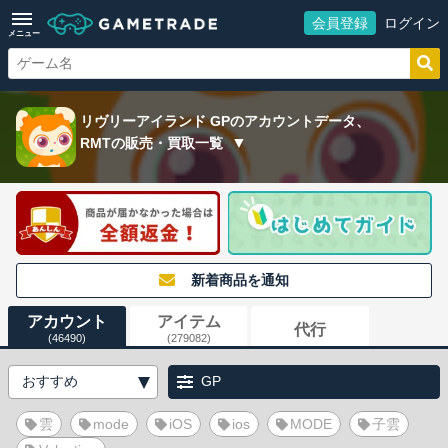
会員登録
ログイン
メニュー
リヴリーアイランド GPのアカウントデータ、
RMTの販売・買取一覧
新着商品を通知
アカウント
アイテム
代行
(46490)
(279082)
GP
雲
mode
iOS
ios
MODE
子雲