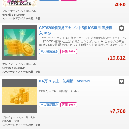
専用（iOS不可） ・復刻チケット所持（期限残り90日以上） ・
950
¥
14,000GP
プレイヤーレベル：10レベル
GPの数：14000GP
スーパーレアアイテムの数：0個
GP76200個所持アカウント5個 iOS専用 直接購
入OK◎
リヴリーアイランド GP所持アカウント 私の商品検索用ワード ち
ーず00053 御覧いただきありがとうございます🌟 こちらのの商品
は ★76200個 所持のアカウント5個セット★ ※ランクは10↑になり
ます ★毎月開催のボロドウは消化済になります ★ラボワークなど
本人確認済み
評価 100+
一部受け取り出来るものは既に受け取り済になります ★チート行為
は一切しておりませんのでご安心ください ※こちらはiOSでのみ
19,812
¥
プレイヤーレベル：10レベル
GPの数：76200GP
スーパーレアアイテムの数：0個
8.6万GP以上 初期垢 Android
即購入ok GP 初期垢 Androi
本人確認済み
評価 100+
7,700
¥
プレイヤーレベル：0レベル
GPの数：0GP
スーパーレアアイテムの数：0個