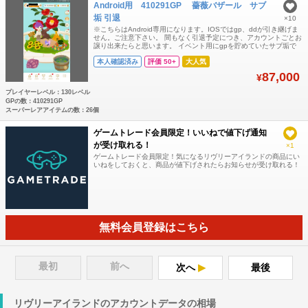
Android用 410291GP 薔薇バザール サブ
垢 引退
×10
※こちらはAndroid専用になります。IOSではgp、ddが引き継げま
せん。ご注意下さい。 間もなく引退予定につき、アカウントごとお
譲り出来たらと思います。 イベント用にgpを貯めていたサブ垢で
す。 薔薇バザールのジェネレート用にいかがでしょうか？ 添付画
本人確認済み
評価 50+
大人気
像は数日前の物になります。出品時点ではgp、ddともに微増してい
ます。 ホムレベルは130以上です。(アカウント特定防止の為、伏せ
87,000
¥
てい
プレイヤーレベル：130レベル
GPの数：410291GP
スーパーレアアイテムの数：26個
ゲームトレード会員限定！いいねで値下げ通知
が受け取れる！
×1
ゲームトレード会員限定！気になるリヴリーアイランドの商品にい
いねをしておくと、商品が値下げされたらお知らせが受け取れる！
無料会員登録はこちら
最初
前へ
次へ
最後
リヴリーアイランドのアカウントデータの相場