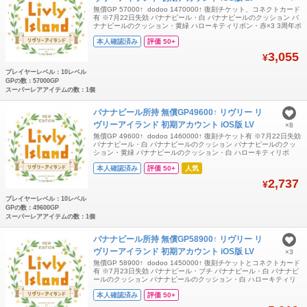
無償GP 57000↑ dodoo 1470000↑ 復刻チケット、コネクトカード
有 ※7月22日失効 バナナピール・白 バナナピールのクッション バ
ナナピールのクッション・黄緑 ハローキティリボン・赤×3 3周年ポ
フトリオぬいぐるみ×3 ハローキティとなかよしキャップ×3 など所
本人確認済み
評価 50+
持 今月のボロドウ受取済みです。 iOS版のみGPの引き継ぎが可能
です。 ご入金確認後に引き継ぎコードとパスワード
3,055
¥
プレイヤーレベル：10レベル
GPの数：57000GP
スーパーレアアイテムの数：1個
バナナピール所持 無償GP49600↑ リヴリー リ
ヴリーアイランド 初期アカウント iOS版 LV
×8
無償GP 49600↑ dodoo 1460000↑ 復刻チケット有 ※7月22日失効
バナナピール・白 バナナピールのクッション バナナピールのクッ
ション・黄緑 バナナピールのクッション・白 ハローキティリボ
ン・赤×3 3周年ポフトリオぬいぐるみ×3 ハローキティとなかよし
本人確認済み
評価 50+
人気
キャップ×3 など所持 今月のボロドウ受取済みです。 iOS版のみ
GPの引き継ぎが可能です。 ご入金確認後に引き継ぎコー
2,737
¥
プレイヤーレベル：10レベル
GPの数：49600GP
スーパーレアアイテムの数：1個
バナナピール所持 無償GP58900↑ リヴリー リ
ヴリーアイランド 初期アカウント iOS版 LV
×3
無償GP 58900↑ dodoo 1450000↑ 復刻チケットとコネクトカード
有 ※7月23日失効 バナナピール・ブチ バナナピール・白 バナナピ
ールのクッション バナナピールのクッション・白 ハローキティリ
ボン・赤×3 3周年ポフトリオぬいぐるみ×3 へんてこな形の泡 ×3 ハ
本人確認済み
評価 50+
ローキティとなかよしキャップ×3 など所持 今月のボロドウ受取済
みです。 iOS版のみGPの引き継ぎが可能です。