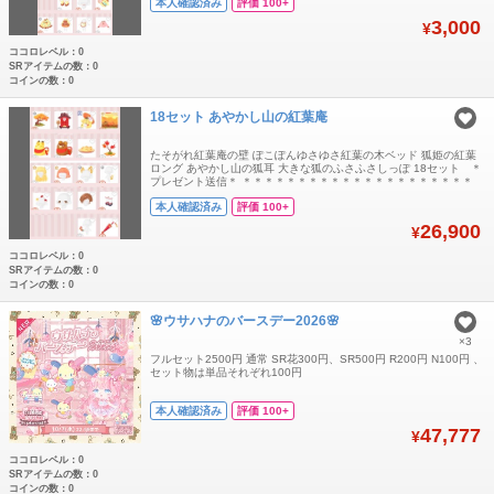
本人確認済み
評価 100+
3,000
¥
ココロレベル：0
SRアイテムの数：0
コインの数：0
18セット あやかし山の紅葉庵
たそがれ紅葉庵の壁 ぽこぽんゆさゆさ紅葉の木ベッド 狐姫の紅葉
ロング あやかし山の狐耳 大きな狐のふさふさしっぽ 18セット ＊
プレゼント送信＊ ＊＊＊＊＊＊＊＊＊＊＊＊＊＊＊＊＊＊＊＊＊
自己紹介をご既読いただいた後、コメントから宜しくお願いしま
本人確認済み
評価 100+
す。 ＊＊＊＊＊＊＊＊＊＊＊＊＊＊＊＊＊＊＊＊＊ ご購入前に念
の為、在庫確認のコメントをお願いします。 ＊＊＊＊＊＊＊＊＊＊
26,900
¥
＊＊＊＊
ココロレベル：0
SRアイテムの数：0
コインの数：0
🌸ウサハナのバースデー2026🌸
×3
フルセット2500円 通常 SR花300円、SR500円 R200円 N100円 、
セット物は単品それぞれ100円
本人確認済み
評価 100+
47,777
¥
ココロレベル：0
SRアイテムの数：0
コインの数：0