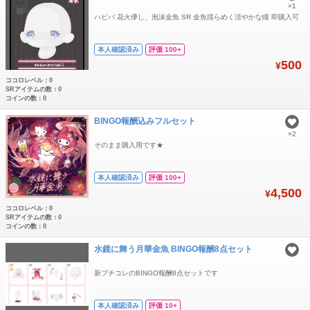
×1
ハピバ 花火儚し、泡沫金魚 SR 金魚揺らめく涼やかな瞳 即購入可
本人確認済み
評価 100+
500
¥
ココロレベル：0
SRアイテムの数：0
コインの数：0
BINGO報酬込みフルセット
×2
そのまま購入用です★
本人確認済み
評価 100+
4,500
¥
ココロレベル：0
SRアイテムの数：0
コインの数：0
水鏡に舞う月華金魚 BINGO報酬8点セット
新プチコレのBINGO報酬8点セットです
本人確認済み
評価 10+