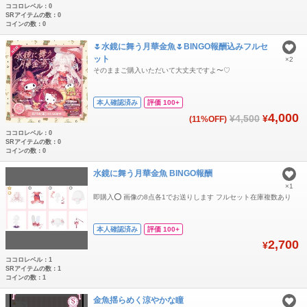
ココロレベル：0
SRアイテムの数：0
コインの数：0
🌷水鏡に舞う月華金魚🌷BINGO報酬込みフルセ
ット
×2
そのままご購入いただいて大丈夫ですよ〜♡
本人確認済み
評価 100+
4,000
¥4,500
¥
(11%OFF)
ココロレベル：0
SRアイテムの数：0
コインの数：0
水鏡に舞う月華金魚 BINGO報酬
×1
即購入⭕️ 画像の8点各1でお送りします フルセット在庫複数あり
本人確認済み
評価 100+
2,700
¥
ココロレベル：1
SRアイテムの数：1
コインの数：1
金魚揺らめく涼やかな瞳