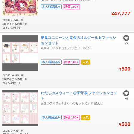
本人確認済み
評価 100+
47,777
¥
ココロレベル：0
SRアイテムの数：0
コインの数：0
夢見ユニコーンと黄金のオルゴール Nファッシ
ョンセット
×5
即購入‪〇 6点セット バラ売り 各150
本人確認済み
評価 100+
人気
500
¥
ココロレベル：0
SRアイテムの数：0
コインの数：1
わたしのスウィートな子守唄 ファッションセッ
ト
×6
画像のアイテム1点ずつのセットです 即購入〇
本人確認済み
評価 100+
人気
500
¥
ココロレベル：0