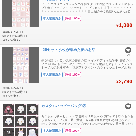
ピーチコスメコレクションの撮影スタジオの壁 コスメモデルのトッ
プを飾るピーチアイ 22セット ＊プレゼント送信＊ ＊＊＊＊＊＊
＊＊＊＊＊＊＊＊＊＊＊＊＊＊＊ 自己紹介をご既読いただいた後、
コメントから宜しくお願いします。 ＊＊＊＊＊＊＊＊＊＊＊＊＊＊
本人確認済み
評価 100+
＊＊＊＊＊＊＊ ご購入前に念の為、在庫確認のコメントをお願いし
ます。 ＊＊＊＊＊＊＊＊＊＊＊＊＊＊＊＊＊＊＊＊＊ トラブ
1,880
¥
ココロレベル：0
SRアイテムの数：0
コインの数：0
*25セット 少女が集めた夢のお話
×2
夢を物語にする小説家の書斎の壁 マイメロディも執筆中♪書斎のソ
ファ 執筆のお手伝い♪ウィッシュミーメル 物語を旅するウィッシュ
ミーメルのお耳帽子 小説家アシスタントのウィッシュミーメル 執
筆に疲れたらほっと一息アウター 25セット ＊プレゼント送信＊
本人確認済み
評価 100+
＊＊＊＊＊＊＊＊＊＊＊＊＊＊＊＊＊＊＊＊ 自己紹介をご既読いた
だいた後、コメントから宜しくお願いします。 ＊＊＊＊＊＊＊＊＊
2,790
¥
＊
ココロレベル：0
SRアイテムの数：0
コインの数：0
カスタムハッピーバッグ ②
カスタムガチャセット バラ売り可 SR おへやで待ってる♡うるうる
うさちゃんアイ (青、紫、黄色、緑) 各500 夏に思いを馳せるアイ
(ピンク)500 ときめきステップのツインロール(赤)400 風と共にやっ
てくる初夏のロング(白)500 R 早く帰って来ないかな？うさちゃん
本人確認済み
評価 100+
のお耳(紫)400 N 軽やかステップのアイドルパンプス(黒)100