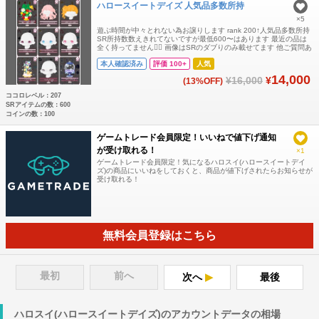
ハロースイートデイズ 人気品多数所持
×5
遊ぶ時間が中々とれない為お譲りします rank 200↑人気品多数所持
SR所持数数えきれてないですが最低600〜はあります 最近の品は
全く持ってません🙇‍♀️ 画像はSRのダブりのみ載せてます 他ご質問あ
りましたらお気軽にお声かけください⟡.·
本人確認済み
評価 100+
人気
14,000
¥16,000
¥
(13%OFF)
ココロレベル：207
SRアイテムの数：600
コインの数：100
ゲームトレード会員限定！いいねで値下げ通知
が受け取れる！
×1
ゲームトレード会員限定！気になるハロスイ(ハロースイートデイ
ズ)の商品にいいねをしておくと、商品が値下げされたらお知らせが
受け取れる！
無料会員登録はこちら
最初
前へ
次へ
最後
ハロスイ(ハロースイートデイズ)のアカウントデータの相場