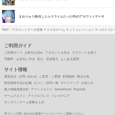
まおりゅう(転生したらスライムだった件)のアカウントデータ
RMT・アカウントデータ売買
スマホゲーム
シミュレーション
ハロスイ(ハ
ご利用ガイド
ご利用ガイド
お取引の流れ
アカウントを売る
アカウントを買う
手数料・お支払い方法
安心・安全取引
よくある質問
サイト情報
運営会社
お問い合わせ
ご意見・ご要望
利用規約
禁止行為
特定商取引法の記載
口コミ・評判一覧
サイトマップ
お知らせ
個人情報保護方針
アフィリエイト
GameRoom
PlayHub
ゲームクエスト
アイドルプレス
トレカマニア
オンラインゲーム攻略まとめ
本サイトの問い合わせは直接ゲームトレードへご連絡ください。