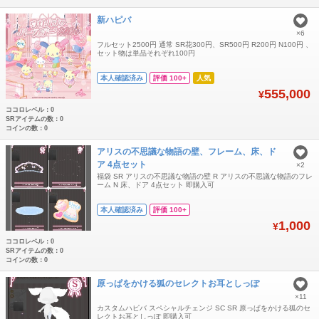
新ハピバ
×6
フルセット2500円 通常 SR花300円、SR500円 R200円 N100円 、
セット物は単品それぞれ100円
本人確認済み
評価 100+
人気
555,000
¥
ココロレベル：0
SRアイテムの数：0
コインの数：0
アリスの不思議な物語の壁、フレーム、床、ド
ア 4点セット
×2
福袋 SR アリスの不思議な物語の壁 R アリスの不思議な物語のフレ
ーム N 床、ドア 4点セット 即購入可
本人確認済み
評価 100+
1,000
¥
ココロレベル：0
SRアイテムの数：0
コインの数：0
原っぱをかける狐のセレクトお耳としっぽ
×11
カスタムハピバ スペシャルチェンジ SC SR 原っぱをかける狐のセ
レクトお耳としっぽ 即購入可