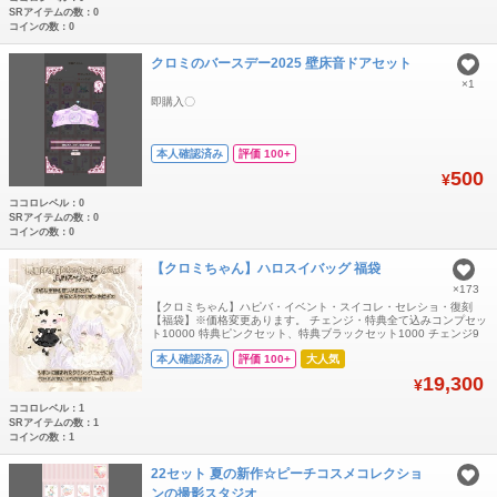
SRアイテムの数：0
コインの数：0
クロミのバースデー2025 壁床音ドアセット
×1
即購入〇
本人確認済み
評価 100+
500
¥
ココロレベル：0
SRアイテムの数：0
コインの数：0
【クロミちゃん】ハロスイバッグ 福袋
×173
【クロミちゃん】ハピバ・イベント・スイコレ・セレショ・復刻
【福袋】※価格変更あります。 チェンジ・特典全て込みコンプセッ
ト10000 特典ピンクセット、特典ブラックセット1000 チェンジ9
点セット6000 チェンジ単品 SRパールリボン壁1000 SRセレクト
本人確認済み
評価 100+
大人気
フィルターデッキ1000 SRレイヤードフレーム1200 SRセレクトリ
ボンウィング 1800 SRセレクトハイライト1000 SR猫リ
19,300
¥
ココロレベル：1
SRアイテムの数：1
コインの数：1
22セット 夏の新作☆ピーチコスメコレクショ
ンの撮影スタジオ