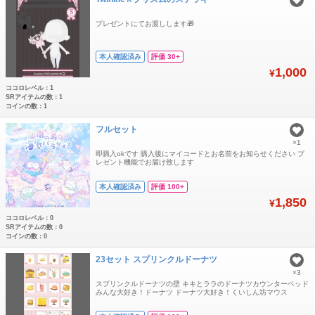
プレゼントにてお渡しします🎁
本人確認済み
評価 30+
1,000
¥
ココロレベル：1
SRアイテムの数：1
コインの数：1
フルセット
×1
即購入okです 購入後にマイコードとお名前をお知らせください プ
レゼント機能でお届け致します
本人確認済み
評価 100+
1,850
¥
ココロレベル：0
SRアイテムの数：0
コインの数：0
23セット スプリンクルドーナツ
×3
スプリンクルドーナツの壁 キキとララのドーナツカウンターベッド
みんな大好き！ドーナツ ドーナツ大好き！くいしん坊マウス