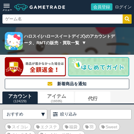
会員登録
ログイン
メニュー
ハロスイ(ハロースイートデイズ)のアカウントデ
ータ、RMTの販売・買取一覧
新着商品を通知
アカウント
アイテム
代行
(124229)
(19335)
絞り込み
スイコレ
エクステ
福袋
羽
Sweet