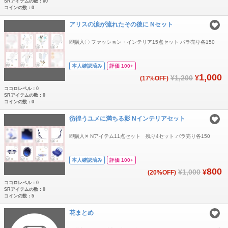
SRアイテムの数：00
コインの数：0
アリスの涙が流れたその後に Nセット
即購入‪〇 ファッション・インテリア15点セット バラ売り各150
本人確認済み
評価 100+
1,000
¥1,200
¥
(17%OFF)
ココロレベル：0
SRアイテムの数：0
コインの数：0
彷徨うユメに満ちる影 Nインテリアセット
即購入‪✕‬ Nアイテム11点セット 残り4セット バラ売り各150
本人確認済み
評価 100+
800
¥1,000
¥
(20%OFF)
ココロレベル：0
SRアイテムの数：0
コインの数：5
花まとめ