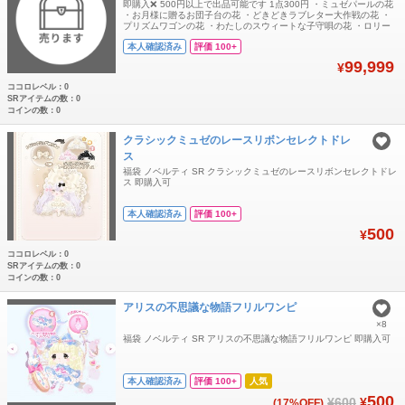
即購入❌ 500円以上で出品可能です 1点300円 ・ミュゼパールの花
・お月様に贈るお団子台の花 ・どきどきラブレター大作戦の花 ・
プリズムワゴンの花 ・わたしのスウィートな子守唄の花 ・ロリー
タティータイムの花 ・流氷のベールに包まれたクリオネハートの花
本人確認済み
評価 100+
・素敵なメロディを創り出すスコアの花 ・スプーキーテディベアの
花 ・すっきり甘い♪蜂蜜リモーネの花 ・淡い音色に耳をすます風鈴
99,999
¥
の花 ・みん
ココロレベル：0
SRアイテムの数：0
コインの数：0
クラシックミュゼのレースリボンセレクトドレ
ス
福袋 ノベルティ SR クラシックミュゼのレースリボンセレクトドレ
ス 即購入可
本人確認済み
評価 100+
500
¥
ココロレベル：0
SRアイテムの数：0
コインの数：0
アリスの不思議な物語フリルワンピ
×8
福袋 ノベルティ SR アリスの不思議な物語フリルワンピ 即購入可
本人確認済み
評価 100+
人気
500
¥600
¥
(17%OFF)