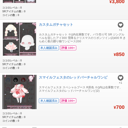
3,800
¥
ココロレベル：0
SRアイテムの数：0
コインの数：0
カスタムガチャセット
×1
カスタムガチャセット ※()内在庫数です。バラ売り可 SR ジングル
ベルを宿したアイ300 雪降るクリスマスのリボンツイン(2)400 R き
らめく夜の贈り物ワンピース200
本人確認済み
評価 100+
850
¥
ココロレベル：0
SRアイテムの数：0
コインの数：0
スマイルフェスタのレッドバーチャルワンピ
×1
スマイルフェスタ スペシャルブース R原色 ※()内は在庫数です、
スマイルフェスタのレッドバーチャルワンピ(2)
本人確認済み
評価 100+
700
¥
ココロレベル：0
SRアイテムの数：0
コインの数：0