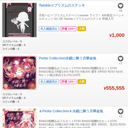
Twinkle☆プリズムのステッキ
×8
月初ハピバ プリズムステージ☆twinkle ライブ！ 48h限定スペシャ
ルチェンジ SC SR Twinkle☆プリズムのステッキ 即購入可
本人確認済み
評価 100+
人気
1,000
¥
ココロレベル：0
SRアイテムの数：0
コインの数：0
Petite Collection水鏡に舞う月華金魚
×7
BINGO報酬込みフルセット5700 BINGO報酬8点セット3700
BINGO単品 SR髪1400 R各700 N各300 通常 SR500 R250 N100、
Nセット物は単品それぞれ100円
本人確認済み
評価 100+
人気
555,555
¥
ココロレベル：0
SRアイテムの数：0
コインの数：0
🌷Petite Collection🌷水鏡に舞う月華金魚
×3
BINGO報酬込みフルセット5700 BINGO報酬8点セット3700
BINGO単品 SR髪1400 R各700 N各300 通常 SR500、花350 R250
N100、Nセット物は単品それぞれ100円