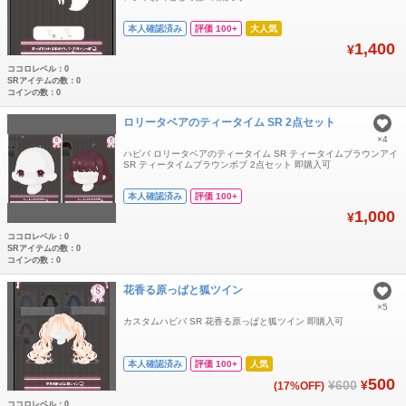
本人確認済み
評価 100+
大人気
1,400
¥
ココロレベル：0
SRアイテムの数：0
コインの数：0
ロリータベアのティータイム SR 2点セット
×4
ハピバ ロリータベアのティータイム SR ティータイムブラウンアイ
SR ティータイムブラウンボブ 2点セット 即購入可
本人確認済み
評価 100+
1,000
¥
ココロレベル：0
SRアイテムの数：0
コインの数：0
花香る原っぱと狐ツイン
×5
カスタムハピバ SR 花香る原っぱと狐ツイン 即購入可
本人確認済み
評価 100+
人気
500
¥600
¥
(17%OFF)
ココロレベル：0