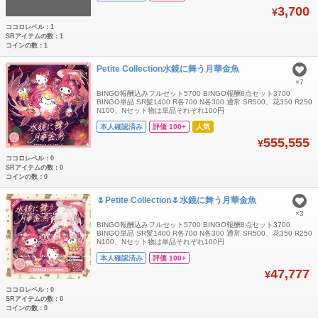
3,700
¥
ココロレベル：1
SRアイテムの数：1
コインの数：1
Petite Collection水鏡に舞う月華金魚
×7
BINGO報酬込みフルセット5700 BINGO報酬8点セット3700
BINGO単品 SR髪1400 R各700 N各300 通常 SR500、花350 R250
N100、Nセット物は単品それぞれ100円
本人確認済み
評価 100+
人気
555,555
¥
ココロレベル：0
SRアイテムの数：0
コインの数：0
🌷Petite Collection🌷水鏡に舞う月華金魚
×3
BINGO報酬込みフルセット5700 BINGO報酬8点セット3700
BINGO単品 SR髪1400 R各700 N各300 通常 SR500、花350 R250
N100、Nセット物は単品それぞれ100円
本人確認済み
評価 100+
47,777
¥
ココロレベル：0
SRアイテムの数：0
コインの数：0