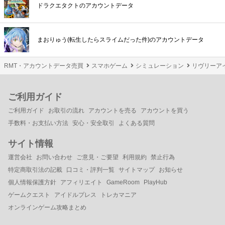
ドラクエタクトのアカウントデータ
まおりゅう(転生したらスライムだった件)のアカウントデータ
RMT・アカウントデータ売買
スマホゲーム
シミュレーション
リヴリーア
ご利用ガイド
ご利用ガイド
お取引の流れ
アカウントを売る
アカウントを買う
手数料・お支払い方法
安心・安全取引
よくある質問
サイト情報
運営会社
お問い合わせ
ご意見・ご要望
利用規約
禁止行為
特定商取引法の記載
口コミ・評判一覧
サイトマップ
お知らせ
個人情報保護方針
アフィリエイト
GameRoom
PlayHub
ゲームクエスト
アイドルプレス
トレカマニア
オンラインゲーム攻略まとめ