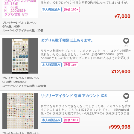
るため、iOSでログインすると所持GPが0になってしまいますが、
ボロドウ等を受け取れば十分プレゼントや交換にお使いいただける
本人確認済み
評価 100+
とおもいます。 購入後、アイテムをどのように使うか(企画、交
換、輸送、こちらのサイトでバラ売り)は一切関与いたしませんの
7,000
¥
で、お気軽にご購入くだ
プレイヤーレベル：1レベル
GPの数：0GP
スーパーレアアイテムの数：15個
ダブりも数千種類以上あります。
×1
リリース初期からプレイしているアカウントです。 ログイン時間が
取れないため出品しました。 Lv200↑ 所持GP250000↑ （iOS、
Androidどちらの方でも全てプレゼントBOXに入るように対応しま
す） 所持アイテムは 通常ガチャ(初期〜2025.7リリース迄） バザ
本人確認済み
評価 10+
ール グレデリーショップ マハラナッツ クリエイターショップ コラ
ボショップ ヤミショップ 上記全て、コンプリートしていま
12,600
¥
プレイヤーレベル：199レベル
GPの数：250009GP
スーパーレアアイテムの数：1008個
リヴリーアイランド 引退 アカウント iOS
×4
多忙になりログインできなくなってしまった為、アカウントを手放
すことにしました。 こちらは iOSアカウント です。 （※Android
版への引き継ぎは可能ですが、ddおよびGPの引き継ぎはできませ
んので、あらかじめご了承ください。） これまで一度も不正ログイ
本人確認済み
評価 100+
ンや、警告等の履歴はございません。 アイテムに関しましては1枚
目画像参照。 ✨iOS ✨レベル200↑ ✨保管ゲージ19↑ (空き5)
999,998
¥
プレイヤーレベル：200レベル