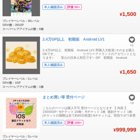
本人確認済み
評価 50+
1,500
¥
プレイヤーレベル：36レベル
GPの数：391GP
スーパーレアアイテムの数：0個
2.4万GP以上 初期垢 Android LV1
×1
2.4万GP以上 初期垢 Android LV1 即購入大歓迎♪そのまま購入
OKです。 リヴリーアイランドのアカウントとな
ります♪ 安心の日本人対応です✨ GP 初期垢 Android
本人確認済み
1,650
¥
プレイヤーレベル：1レベル
GPの数：1GP
スーパーレアアイテムの数：1個
まとめ買い等 受付ページ
×3
こちらのページは購入不可 受付ページとなります 【 内容 】
15000GP↑ Nチケット 20枚↑ Rチケット 1枚 復刻チケット 1枚
(チケットの期限は全て約60日程度) Nチケットは、特別ラボワ未受
け取りのものも含めております。 ・いいねラボワ未達成 ・iOS限
本人確認済み
評価 100+
定(AndroidではGPが消滅) ・GPが多いので、好きなものを復刻し
た後、メイン垢に送る事が可能です〇 ・そのままメイ
999,999
¥
プレイヤーレベル：5レベル