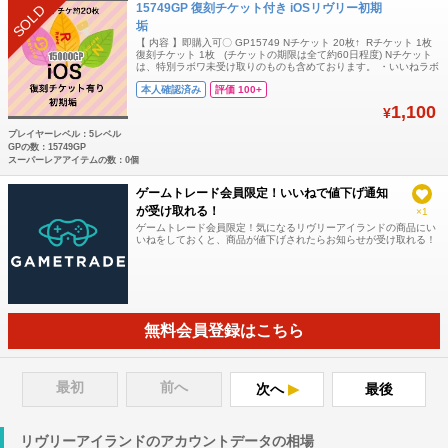
15749GP 復刻チケット付き iOSリヴリー初期
SOLD
垢
【 内容 】即購入可〇 GP15749 Nチケット 20枚↑ Rチケット 1枚
復刻チケット 1枚 (チケットの期限は全て約60日程度) Nチケット
は、特別ラボワ未受け取りのものも含めております。 ・いいねラボ
ワ未達成 ・iOS限定(AndroidではGPが消滅) ・GPが多いので、
本人確認済み
評価 100+
好きなものを復刻した後、メイン垢に送る事が可能です〇 ・その
ままメイン垢としてのご利用も〇 全て手作業で管理し
1,100
¥
プレイヤーレベル：5レベル
GPの数：15749GP
スーパーレアアイテムの数：0個
ゲームトレード会員限定！いいねで値下げ通知
が受け取れる！
×1
ゲームトレード会員限定！気になるリヴリーアイランドの商品にい
いねをしておくと、商品が値下げされたらお知らせが受け取れる！
無料会員登録はこちら
最初
前へ
次へ
最後
リヴリーアイランドのアカウントデータの相場