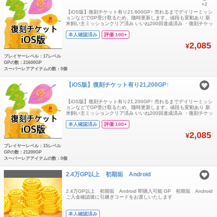
×2
【iOS版】復刻チケット有り21,600GP↑ 売れるまでデイリーミッシ
ョンなどでGP受け取るため、随時更新します。値段も変動あり 新
米飼い主ミッションクリア済み いいね200回達成済み ・復刻チケッ
ト×1 ・Rチケット×1枚 ・Nチケット×20枚以上 ・21,600GP↑ ・ホ
本人確認済み
評価 100+
ムLv17↑ ※ラボワーク「特別」内の未受け取りチケットと、プレゼ
ントボックス内チケットの合計枚数です。 ※BOX内
2,085
¥
プレイヤーレベル：17レベル
GPの数：21600GP
スーパーレアアイテムの数：0個
【iOS版】復刻チケット有り21,200GP↑
【iOS版】復刻チケット有り21,200GP↑ 売れるまでデイリーミッシ
ョンなどでGP受け取るため、随時更新します。値段も変動あり 新
米飼い主ミッションクリア済み いいね200回達成済み ・復刻チケッ
ト×1 ・Rチケット×1枚 ・Nチケット×20枚以上 ・21,200GP↑ ・ホ
本人確認済み
評価 100+
ムLv15↑ ※ラボワーク「特別」内の未受け取りチケットと、プレゼ
ントボックス内チケットの合計枚数です。 ※BOX内
2,085
¥
プレイヤーレベル：15レベル
GPの数：21200GP
スーパーレアアイテムの数：0個
2.4万GP以上 初期垢 Android
2.4万GP以上 初期垢 Android 即購入可能 GP 初期垢 Android
ご入金確認後に引継ぎコードをお渡しいたします
本人確認済み