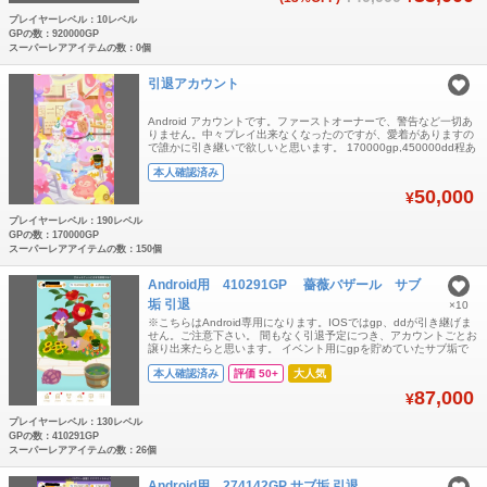
プレイヤーレベル：10レベル
GPの数：920000GP
スーパーレアアイテムの数：0個
引退アカウント
Android アカウントです。ファーストオーナーで、警告など一切あ
りません。中々プレイ出来なくなったのですが、愛着がありますの
で誰かに引き継いで欲しいと思います。 170000gp,450000dd程あ
りますのですぐにプレイを楽しめます。iOS の方は全てガチャなど
本人確認済み
ひいて使いきってお渡しも可能です。 現在10匹のリヴリーいま
す。空きは5です。増加も可能ですし、木の実はかなりありますの
50,000
¥
で大体のリヴリ
プレイヤーレベル：190レベル
GPの数：170000GP
スーパーレアアイテムの数：150個
Android用 410291GP 薔薇バザール サブ
垢 引退
×10
※こちらはAndroid専用になります。IOSではgp、ddが引き継げま
せん。ご注意下さい。 間もなく引退予定につき、アカウントごとお
譲り出来たらと思います。 イベント用にgpを貯めていたサブ垢で
す。 薔薇バザールのジェネレート用にいかがでしょうか？ 添付画
本人確認済み
評価 50+
大人気
像は数日前の物になります。出品時点ではgp、ddともに微増してい
ます。 ホムレベルは130以上です。(アカウント特定防止の為、伏せ
87,000
¥
てい
プレイヤーレベル：130レベル
GPの数：410291GP
スーパーレアアイテムの数：26個
Android用 274142GP サブ垢 引退