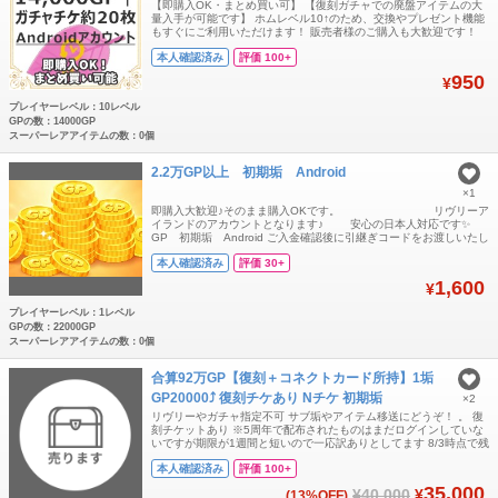
【即購入OK・まとめ買い可】 【復刻ガチャでの廃盤アイテムの大
量入手が可能です】 ホムレベル10↑のため、交換やプレゼント機能
もすぐにご利用いただけます！ 販売者様のご購入も大歓迎です！
【複数購入をご希望の方はコメントまたはご注文受付用ページに
本人確認済み
評価 100+
て、ご希望のアカウント数をお伝えください】 【内容】 ・Android
専用（iOS不可） ・復刻チケット所持（期限残り90日以上） ・
950
¥
14,000GP
プレイヤーレベル：10レベル
GPの数：14000GP
スーパーレアアイテムの数：0個
2.2万GP以上 初期垢 Android
×1
即購入大歓迎♪そのまま購入OKです。 リヴリーア
イランドのアカウントとなります♪ 安心の日本人対応です✨
GP 初期垢 Android ご入金確認後に引継ぎコードをお渡しいたし
ます ※ご不明な点がある場合は購入前に必ずコメントしてご確認、
本人確認済み
評価 30+
納得された上での購入をお願いいたします。
1,600
¥
プレイヤーレベル：1レベル
GPの数：22000GP
スーパーレアアイテムの数：0個
合算92万GP【復刻＋コネクトカード所持】1垢
GP20000⤴ 復刻チケあり Nチケ 初期垢
×2
リヴリーやガチャ指定不可 サブ垢やアイテム移送にどうぞ！ 。 復
刻チケットあり ※5周年で配布されたものはまだログインしていな
いですが期限が1週間と短いので一応訳ありとしてます 8/3時点で残
り6日 。 （1垢につき約50連分のGPがあり、 尚且つNチケも複
本人確認済み
評価 100+
数所持しております） ホムレベル10以上 。 ☆復刻チケ所持 ☆コネ
クトカード所持 。 チートしていませんご安心ください！ Android
35,000
¥40,000
¥
(13%OFF)
版と