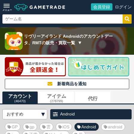
会員登録
ログイン
メニュー
リヴリーアイランド Androidのアカウントデー
タ、RMTの販売・買取一覧
新着商品を通知
アカウント
アイテム
代行
(46470)
(278799)
Android
GP
gp
雲
iOS
Android
android