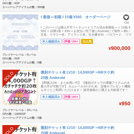
GPの数：0GP
スーパーレアアイテムの数：900個
꒰ 新規 ⑅ 初期 ꒱ 15個 ¥500 オーダーページ
×34
꒰ このページは購入不可 ꒱ ‪⑅ チュートリアル済み初期垢 ⑅ ✧ 15垢 ¥
500 ✧ 以降1垢 + ¥30 ⑅ お支払い完了後にAndroidにて制作 ⑅ 飼い
主名、リヴリー名、アイランド名、引き継ぎID、パスワード、 リヴ
リーの種類、チュートリアルガチャのアイランドorホム 上記の内容
本人確認済み
評価 100+
大人気
はすべて受け渡し後に変更可能なのでご希望が
900,000
¥
プレイヤーレベル：0レベル
GPの数：0GP
スーパーレアアイテムの数：0個
復刻チケット有 LV10↑ 14,000GP↑+NRチケ約
SOLD
20枚 Andoroid
【即購入OK・まとめ買い可】 【復刻ガチャでの廃盤アイテムの大
量入手が可能です】 ホムレベル10↑のため、交換やプレゼント機能
もすぐにご利用いただけます！ 販売者様のご購入も大歓迎です！
【複数購入をご希望の方はコメントまたはご注文受付用ページに
本人確認済み
評価 100+
て、ご希望のアカウント数をお伝えください】 【内容】 ・Android
専用（iOS不可） ・復刻チケット所持（期限残り90日以上） ・
950
¥
14,000GP
プレイヤーレベル：10レベル
GPの数：14000GP
スーパーレアアイテムの数：0個
復刻チケット有 LV10↑ 14,000GP↑+NRチケ約
SOLD
20枚 Andoroid