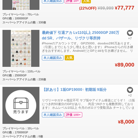
本人確認済み
評価 10+
人気
らめく黄金の林檎の木、きらめく薔薇の木含むバザール🌳全12本中
10本所持！ ハローキティのりんごの木、マイメロディとクロミの
77,777
¥99,999
¥
(22%OFF)
いちごの木含む合計61本🌳 初
プレイヤーレベル：70レベル
GPの数：100000GP
スーパーレアアイテムの数：330個
最終値下 引退アカ Lv110以上 25000GP 280万
dd SR、バザール、リヴクリ等所持
×7
iPhoneのアカウントです。 GP25000、doodoo280万あります。
（引渡しまでにもう少し増えると思います） iPhoneからの引き継
ぎをおすすめします。AndroidだとGPとddを引き継げません。 リ
リース初期から利用していた思い入れのあるアカウントですが、時
本人確認済み
人気
間が取れないため引退することにいたしました。 総額は分かりませ
んがそれなりに課金したと思います。 ファーストオーナー、警告等
89,000
¥
受
プレイヤーレベル：110レベル
GPの数：25000GP
スーパーレアアイテムの数：238個
【訳あり】1垢GP19000↑ 初期垢 9垢分
×2
リヴリーやガチャ指定不可 サブ垢やアイテム移送にどうぞ！ （1垢
につき約50連分のGPがあり、 尚且つNチケも複数所持しており
ます） ホムレベル10以上 今月のボロドウ受取済み チートしていま
せんご安心ください！ Android版となります 〜〜〜 19000GP…4
本人確認済み
評価 100+
垢 20000GP…4垢 21000GP…1垢 〜〜〜
19000*4+20000*4+21000=177000
8,000
¥
プレイヤーレベル：10レベル
GPの数：170000GP
スーパーレアアイテムの数：0個