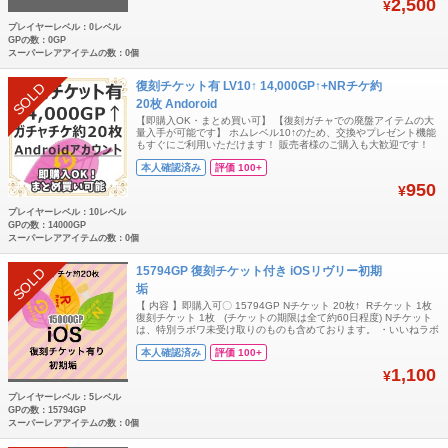
2,500
¥
プレイヤーレベル：0レベル
GPの数：0GP
スーパーレアアイテムの数：0個
復刻チケット有 LV10↑ 14,000GP↑+NRチケ約
SOLD
20枚 Andoroid
【即購入OK・まとめ買い可】 【復刻ガチャでの廃盤アイテムの大
量入手が可能です】 ホムレベル10↑のため、交換やプレゼント機能
もすぐにご利用いただけます！ 販売者様のご購入も大歓迎です！
【複数購入をご希望の方はコメントまたはご注文受付用ページに
本人確認済み
評価 100+
て、ご希望のアカウント数をお伝えください】 【内容】 ・Android
専用（iOS不可） ・復刻チケット所持（期限残り90日以上） ・
950
¥
14,000GP
プレイヤーレベル：10レベル
GPの数：14000GP
スーパーレアアイテムの数：0個
15794GP 復刻チケット付き iOSリヴリー初期
SOLD
垢
【 内容 】即購入可〇 15794GP Nチケット 20枚↑ Rチケット 1枚
復刻チケット 1枚 (チケットの期限は全て約60日程度) Nチケット
は、特別ラボワ未受け取りのものも含めております。 ・いいねラボ
ワ未達成 ・iOS限定(AndroidではGPが消滅) ・GPが多いので、
本人確認済み
評価 100+
好きなものを復刻した後、メイン垢に送る事が可能です〇 ・その
ままメイン垢としてのご利用も〇 全て手作業で管理し
1,100
¥
プレイヤーレベル：5レベル
GPの数：15794GP
スーパーレアアイテムの数：0個