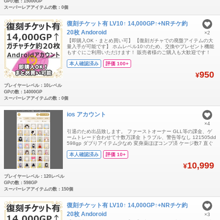
GPの数：15000GP
スーパーレアアイテムの数：0個
復刻チケット有 LV10↑ 14,000GP↑+NRチケ約
20枚 Andoroid
×2
【即購入OK・まとめ買い可】 【復刻ガチャでの廃盤アイテムの大
量入手が可能です】 ホムレベル10↑のため、交換やプレゼント機能
もすぐにご利用いただけます！ 販売者様のご購入も大歓迎です！
【複数購入をご希望の方はコメントまたはご注文受付用ページに
本人確認済み
評価 100+
て、ご希望のアカウント数をお伝えください】 【内容】 ・Android
専用（iOS不可） ・復刻チケット所持（期限残り90日以上） ・
950
¥
14,000GP
プレイヤーレベル：10レベル
GPの数：14000GP
スーパーレアアイテムの数：0個
ios アカウント
×4
引退のため出品致します。 ファーストオーナー GLL等の課金、ゲ
ームトレード合わせて十数万課金 トラブル、警告等なし 121505dd
598gp ダブりアイテム少なめ 変身薬ほぼコンプ済 ケージ数7 直ぐ
に着せ替え楽しみたい方向けです。 リヴクリ、グレショ、コラボ、
本人確認済み
評価 10+
バザール、ナッツ等アイテム有 (冬の本の島、いな子ショップ、
LuminousPrismIsland等寒色系多め) フレンド等そのままに
10,999
¥
プレイヤーレベル：120レベル
GPの数：598GP
スーパーレアアイテムの数：150個
復刻チケット有 LV10↑ 14,000GP↑+NRチケ約
20枚 Andoroid
×3