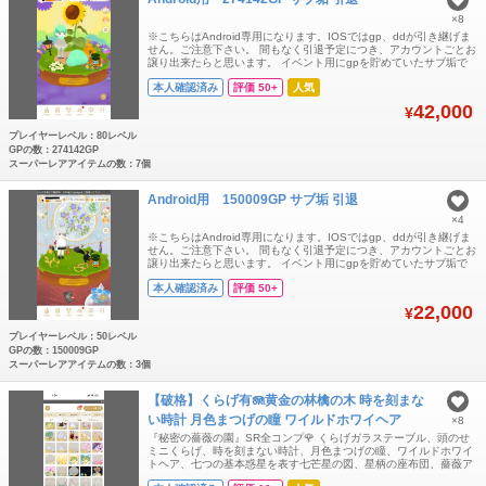
×8
※こちらはAndroid専用になります。IOSではgp、ddが引き継げま
せん。ご注意下さい。 間もなく引退予定につき、アカウントごとお
譲り出来たらと思います。 イベント用にgpを貯めていたサブ垢で
す。 添付画像は数日前の物になります。出品時点ではgp、ddとも
本人確認済み
評価 50+
人気
に微増しています。 ホムレベルは80以上です。(アカウント特定防
止の為、伏せています。) ご質問等ございましたらお気軽にコメン
42,000
¥
ト下さ
プレイヤーレベル：80レベル
GPの数：274142GP
スーパーレアアイテムの数：7個
Android用 150009GP サブ垢 引退
×4
※こちらはAndroid専用になります。IOSではgp、ddが引き継げま
せん。ご注意下さい。 間もなく引退予定につき、アカウントごとお
譲り出来たらと思います。 イベント用にgpを貯めていたサブ垢で
す。 目ぼしいアイテムは有りませんので（バザールSRくらい）GP
本人確認済み
評価 50+
目的のご購入をお願いします。 添付画像は数日前の物になります。
出品時点ではgp、ddともに微増しています。 ホムレベルは50以上
22,000
¥
です
プレイヤーレベル：50レベル
GPの数：150009GP
スーパーレアアイテムの数：3個
【破格】くらげ有🪼黄金の林檎の木 時を刻まな
い時計 月色まつげの瞳 ワイルドホワイヘア
×8
『秘密の薔薇の園』SR全コンプ🌹 くらげガラステーブル、頭のせ
ミニくらげ、時を刻まない時計、月色まつげの瞳、ワイルドホワイ
トヘア、七つの基本惑星を表す七芒星の図、星柄の座布団、薔薇ア
レンジエクステ、花あかりシリーズ含む希少アイテム大量所持。 き