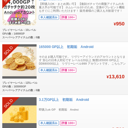
【即購入OK・まとめ買い可】 【復刻ガチャでの廃盤アイテムの大
量入手が可能です】 ホムレベル10↑のため、交換やプレゼント機能
もすぐにご利用いただけます！ 販売者様のご購入も大歓迎です！
【複数購入をご希望の方はコメントまたはご注文受付用ページに
本人確認済み
評価 100+
て、ご希望のアカウント数をお伝えください】 【内容】 ・Android
専用（iOS不可） ・復刻チケット所持（期限残り90日以上） ・
950
¥
14,000GP
プレイヤーレベル：10レベル
GPの数：14000GP
スーパーレアアイテムの数：0個
165000 GP以上 初期垢 Android
SOLD
そのまま購入可能です。 リヴリーアイランドのアカウントとなりま
す 安心の日本人対応です レベル120以上 無償165000 GP以上
DD680000以上 リヴリーレベル999 アカウントです。 こちらアン
ドロイドのみGPの引き継ぎが可能となってます 水やりやログイン
本人確認済み
評価 100+
やラボワなどで貯めたものです。 ボロドウ等では貯めていませ
ん。 業者ではないので在庫に限りあります。 チートなど一切行っ
13,610
¥
ておりませ
プレイヤーレベル：125レベル
GPの数：165000GP
スーパーレアアイテムの数：0個
3.1万GP以上 初期垢 Android
SOLD
即購入ok GP 初期垢 Androi
本人確認済み
評価 100+