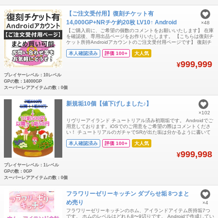
【ご注文受付用】復刻チケット有
14,000GP+NRチケ約20枚 LV10↑ Android
×48
【ご購入前に、ご希望の個数のコメントをお願いいたします】 在庫
を確認後、専用出品ページをお作りいたします。 【こちらは復刻チ
ケット所持Androidアカウントのご注文受付用ページです】 復刻チ
ケット＋GP＋ガチャチケも大量に所持しているため、復刻ガチャ
本人確認済み
評価 100+
大人気
での廃盤アイテムの大量入手が可能です。 ホムレベル10以上のた
め、交換・プレゼント機能がすぐに利用可能です。 販売者様のご購
999,999
¥
入も大歓迎です！ --
プレイヤーレベル：10レベル
GPの数：14000GP
スーパーレアアイテムの数：0個
新規垢10個【値下げしました♪】
×102
リヴリーアイランド チュートリアル済み初期垢です。 Androidでご
用意しております。iOSでのご用意をご希望の際はコメントくださ
い！ チュートリアルのガチャでSRが出た垢は分かるように書いて
います、ご活用ください(*^^*) すべて手作業で作っています。お渡
本人確認済み
評価 100+
大人気
しするのが遅くなってしまう場合もございますので、ご了承いただ
けますと幸いです。 初期リヴリーはシャワー時間の短いパキケにし
999,998
¥
ておりますが
プレイヤーレベル：1レベル
GPの数：0GP
スーパーレアアイテムの数：0個
フラワリーゼリーキッチン ダブらせ垢 8つまと
め売り
×4
フラワリーゼリーキッチンのホム、アイランドアイテム所持垢7つ
です。 ホムのレベルはどれも8〜9辺りです。 Androidで作成してい