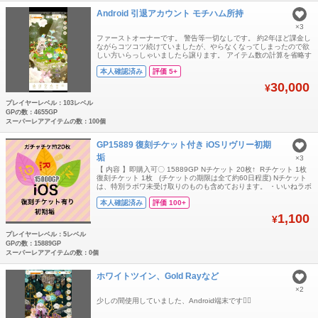
Android 引退アカウント モチハム所持
×3
ファーストオーナーです。 警告等一切なしです。 約2年ほど課金し
ながらコツコツ続けていましたが、やらなくなってしまったので欲
しい方いらっしゃいましたら譲ります。 アイテム数の計算を省略す
るため、スクリーンショットを載せていますので、そちらをご覧く
本人確認済み
評価 5+
ださい。SR品は画像が全てです。 過去にじさんじコラボ、モチハ
ム(オリジナル)、リブクリ品、ナッツ、バザール品多数所持してい
30,000
¥
ます。 複数点所持している
プレイヤーレベル：103レベル
GPの数：4655GP
スーパーレアアイテムの数：100個
GP15889 復刻チケット付き iOSリヴリー初期
垢
×3
【 内容 】即購入可〇 15889GP Nチケット 20枚↑ Rチケット 1枚
復刻チケット 1枚 (チケットの期限は全て約60日程度) Nチケット
は、特別ラボワ未受け取りのものも含めております。 ・いいねラボ
ワ未達成 ・iOS限定(AndroidではGPが消滅) ・GPが多いので、
本人確認済み
評価 100+
好きなものを復刻した後、メイン垢に送る事が可能です〇 ・その
ままメイン垢としてのご利用も〇 全て手作業で管理し
1,100
¥
プレイヤーレベル：5レベル
GPの数：15889GP
スーパーレアアイテムの数：0個
ホワイトツイン、Gold Rayなど
×2
少しの間使用していました、Android端末です🙇‍♀