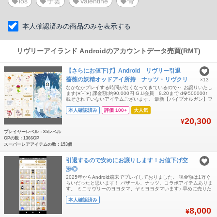
ios
子雲
Valentine
骨
本人確認済みの商品のみを表示する
リヴリーアイランド Androidのアカウントデータ売買(RMT)
【さらにお値下げ】Android リヴリー引退
薔薇の妖精オッドアイ所持 ナッツ・リヴクリ
×13
多数所持
なかなかプレイする時間がなくなってきているので‥ お譲りいたし
ます(∗ˊᵕ`∗) 課金額:約90,000円 G.l.l会員 8.20まで d💎500000↑
載せきれていないアイテムございます。 最新【パイプオルガン】フ
ルコンプ済 リヴリーアクセモチガメ全色 ございます♡ 過去人気
本人確認済み
評価 100+
大人気
アイテムダブりあり クリエイターズアイテムダブりあり 人気のヘ
アや 薔薇の妖精のオッドアイ ミル
20,300
¥
プレイヤーレベル：35レベル
GPの数：1366GP
スーパーレアアイテムの数：153個
引退するので安めにお譲りします！お値下げ交
渉◎
2025年からAndroid端末でプレイしておりました。 課金額は1万ぐ
らいだったと思います！ バザール、ナッツ、コラボアイテムありま
す。 ミニリヴリーのヨヨタマ、ヤミヨヨタマいます♪ 早めに売りた
いので、お値下げ交渉◎ 気になる事があれば、お気軽にどうぞ♪
本人確認済み
8,000
¥