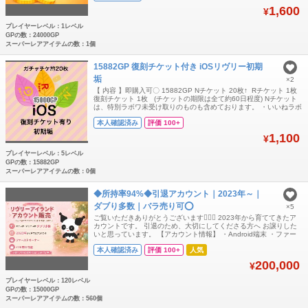
1,600
¥
プレイヤーレベル：1レベル
GPの数：24000GP
スーパーレアアイテムの数：1個
15882GP 復刻チケット付き iOSリヴリー初期
垢
×2
【 内容 】即購入可〇 15882GP Nチケット 20枚↑ Rチケット 1枚
復刻チケット 1枚 (チケットの期限は全て約60日程度) Nチケット
は、特別ラボワ未受け取りのものも含めております。 ・いいねラボ
ワ未達成 ・iOS限定(AndroidではGPが消滅) ・GPが多いので、
本人確認済み
評価 100+
好きなものを復刻した後、メイン垢に送る事が可能です〇 ・その
ままメイン垢としてのご利用も〇 全て手作業で管理し
1,100
¥
プレイヤーレベル：5レベル
GPの数：15882GP
スーパーレアアイテムの数：0個
◆所持率94%◆引退アカウント｜2023年～｜
ダブり多数｜バラ売り可️⭕️
×5
ご覧いただきありがとうございます🙋🏻‍♀️ 2023年から育ててきたア
カウントです。 引退のため、大切にしてくださる方へ お譲りした
いと思っています。 【アカウント情報】 ・Android端末 ・ファー
ストオーナー ・ゲーム内で警告や利用制限歴なし ・2023年より育
本人確認済み
評価 100+
人気
成 ・フレンド整理可能 ※ご希望があれば対応します
━━━━━━━━━━━━━━ 🌸 ガチャ産アイテム 「原生林と電
200,000
¥
気キノコの島」
プレイヤーレベル：120レベル
GPの数：15000GP
スーパーレアアイテムの数：560個