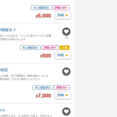
本人確認済み
評価 100+
5,000
詳細
▶︎
¥
 即時取引 ⚡
をご購入いただきます。⚡⚡⚡⚡ 2. 取引ページにて必要
×5
取引場所をお知らせします
本人確認済み
評価 100+
人気
500
詳細
▶︎
¥
時対応
ご入金後、以下の情報をご連絡お願いいたしま
ド（取引場所：ウルダハ都市エーテライト
本人確認済み
評価 50+
7,000
詳細
▶︎
¥
数おｋ
をお聞きします。 2. お支払いのあと、当方のキャ