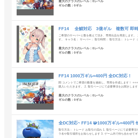
最大のクラスのレベル：0レベル
ギルの数：0ギル
FF14 全鯖対応 3億ギル 複数可 即
ご希望のサーバーと数を教えて頂き、専用出品を用意します。 
す。 キャラ名： サーバー： 取引時間： 取引方法： トレー
最大のクラスのレベル：0レベル
ギルの数：0ギル
FF14 1000万ギル=400円 全DC対応！
💌 コメントでご希望の数量を連絡し、専用を作成します！ ⭐⭐⭐⭐⭐
購入いただきます。 2. 取引ページにて必要事項をお聞きします。
最大のクラスのレベル：0レベル
ギルの数：0ギル
全DC対応~ FF14 🧩1000万ギル=400
取引方法： トレード お取引の流れ 1. 取引ページにて必要事項
ラ名や取引場所をお知らせします 3. ゲーム内で待ち合わせてギ