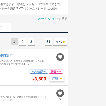
ぐに取引できます！取引はメッセージで簡単にできて、
データ売買(RMT)はゲームトレードにお任せ！
オークション
を見る
行
...
1
2
3
54
次へ
 即時対応
ご入金後、以下の情報をご連絡お願いいたしま
ド（取引場所：ウルダハ都市エーテライト
本人確認済み
評価 50+
3,500
詳細
▶︎
¥
士ギルド前 ） 以下の情報をご連絡お願いいたしま
×1
いいたします。