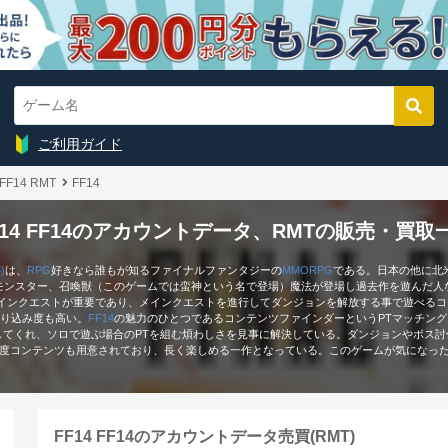
ご利用ガイド
FF14 RMT
FF14
F14 FF14のアカウントデータ、RMTの販売・買取
)
は、
RPG
好きなら誰もが知るファイナルファンタジーの
MMORPG
である。日本の他に北
モンスター、召喚獣（このゲームでは蛮神という名で登場）魔法が登場し過去作を遊んだ人
インクエストが重要であり、メインクエストを進行してダンジョンを解放する事で遊べるコ
り込み度も高い。
FF14
の魅力のひとつであるコンテンツファインダーというPTマッチン
してくれ、ソロで遊ぶ場合のPTを組む煩わしさを見事に解決している。ダンジョンやボス
難度コンテンツも用意されており、長く楽しめる一作となっている。このゲームが気になっ
FF14 FF14のアカウントデータ売買(RMT)