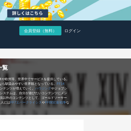
会員登録（無料）
ログイン
一覧
米や欧州等、世界中でサービスを提供している。
なら馴染みやすい世界観となっている。
FF14
ンテンツが増えていく。
ハウジング
やジョブシ
グシステムは、自分が遊びたいコンテンツにメン
討伐以外のコンテンツとして、ゴールドソーサー
た人には
FF7エバークライシス
や
FFBE幻影戦争
な