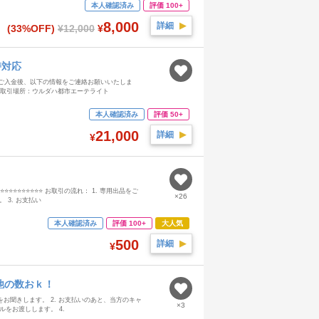
本人確認済み
評価 100+
8,000
詳細
▶︎
(33%OFF)
¥12,000
¥
時対応
ご入金後、以下の情報をご連絡お願いいたしま
ド（取引場所：ウルダハ都市エーテライト
本人確認済み
評価 50+
21,000
詳細
▶︎
¥
⭐⭐⭐⭐⭐⭐⭐⭐ お取引の流れ： 1. 専用出品をご
×26
 3. お支払い
本人確認済み
評価 100+
大人気
500
詳細
▶︎
¥
円 他の数おｋ！
をお聞きします。 2. お支払いのあと、当方のキャ
×3
ルをお渡しします。 4.