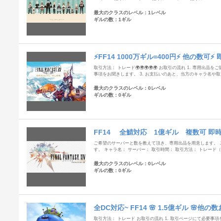
最大のクラスのレベル：1レベル
ギルの数：1ギル
⚡FF14 1000万ギル=400円⚡ 他の数可⚡
取引方法： トレード🌍🌍🌍🌍🌍 お取引の流れ 1. 専用出品
事項をお聞きします。 3. お支払いのあと、当方のキャラ名や
最大のクラスのレベル：0レベル
ギルの数：0ギル
FF14 全鯖対応 1億ギル 複数可 即
ご希望のサーバーと数を教えて頂き、専用出品を用意します。 
す。 キャラ名： サーバー： 取引時間： 取引方法： トレー
最大のクラスのレベル：0レベル
ギルの数：0ギル
全DC対応~ FF14 🌸 1.5億ギル 🌸他の
取引方法： トレード お取引の流れ 1. 取引ページにて必要事項