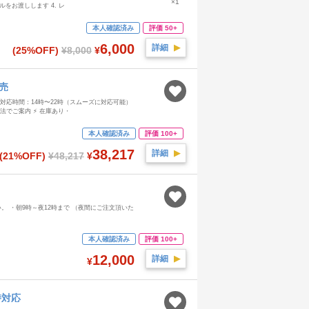
×1
をお渡しします 4. レ
本人確認済み
評価 50+
6,000
詳細
▶︎
(25%OFF)
¥8,000
¥
売
 対応時間：14時〜22時（スムーズに対応可能）
方法でご案内 ⚡ 在庫あり・
本人確認済み
評価 100+
38,217
詳細
▶︎
(21%OFF)
¥48,217
¥
い。 ・朝9時～夜12時まで （夜間にご注文頂いた
本人確認済み
評価 100+
12,000
詳細
▶︎
¥
時対応