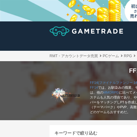
RMT・アカウントデータ売買
PCゲーム
RPG
F
FF14(ファイナルファンジー 14
FF14
では、お馴染みの職業、
は、他の
MMORPG
に比べてメ
ステムも人気の理由であり、や
バーをマッチングしPTを作成
（テーマパーク）やPVP、高
どのゲームもおすすめだ。
キーワードで絞り込む