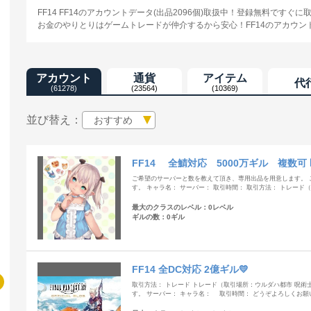
FF14 FF14のアカウントデータ(出品2096個)取扱中！登録無料です
お金のやりとりはゲームトレードが仲介するから安心！FF14のアカウント
アカウント
通貨
アイテム
代
(61278)
(23564)
(10369)
並び替え：
おすすめ
FF14 全鯖対応 5000万ギル 複数可
ご希望のサーバーと数を教えて頂き、専用出品を用意します。 
す。 キャラ名： サーバー： 取引時間： 取引方法： トレー
最大のクラスのレベル：0レベル
ギルの数：0ギル
FF14 全DC対応 2億ギル💛
取引方法： トレード トレード（取引場所：ウルダハ都市 呪術
す。 サーバー： キャラ名： 取引時間： どうぞよろしくお願