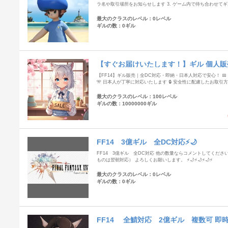
ラ名や取引場所をお知らせします 3. ゲーム内で待ち合わせてギル
最大のクラスのレベル：0レベル
ギルの数：0ギル
【すぐお届けいたします！】ギル 個人販
【FF14】ギル販売｜全DC対応・即納・日本人対応で安心！ 📅
🎌 日本人が丁寧に対応いたします 🔒 安全性に配慮したお取引
最大のクラスのレベル：100レベル
ギルの数：10000000ギル
FF14 3億ギル 全DC対応⚡🌙
FF14 3億ギル 全DC対応 他の数量ならコメントしてくださ
ものは翌朝対応） よろしくお願いします。 ⚡🌙⚡🌙⚡🌙⚡
最大のクラスのレベル：0レベル
ギルの数：0ギル
FF14 全鯖対応 2億ギル 複数可 即