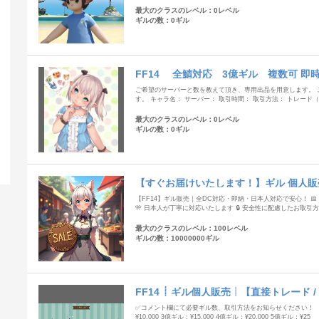
最大のクラスのレベル：0レベル
ギルの数：0ギル
FF14 全鯖対応 3億ギル 複数可 即
ご希望のサーバーと数を教えて頂き、専用出品を用意します。 
す。 キャラ名： サーバー： 取引時間： 取引方法： トレー
最大のクラスのレベル：0レベル
ギルの数：0ギル
【すぐお届けいたします！】ギル 個人販
【FF14】ギル販売｜全DC対応・即納・日本人対応で安心！ 📅
🎌 日本人が丁寧に対応いたします 🔒 安全性に配慮したお取引
最大のクラスのレベル：100レベル
ギルの数：10000000ギル
FF14 ┊ ギル個人販売┊【直接トレード /
～
✅️コメント欄にて必要ギル数、取引方法をお知らせください！ 【 
¥10,000 3億ギル：¥15,000 4億ギル：¥20,000 5億ギル：¥25