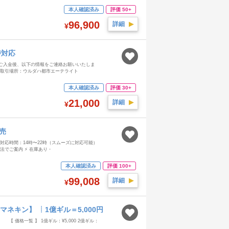
本人確認済み
評価 50+
96,900
詳細
▶︎
¥
時対応
ご入金後、以下の情報をご連絡お願いいたしま
ド（取引場所：ウルダハ都市エーテライト
本人確認済み
評価 30+
21,000
詳細
▶︎
¥
売
 対応時間：14時〜22時（スムーズに対応可能）
方法でご案内 ⚡ 在庫あり・
本人確認済み
評価 100+
99,008
詳細
▶︎
¥
 マネキン】 ┊1億ギル＝5,000円
価格一覧 】 1億ギル：¥5,000 2億ギル：