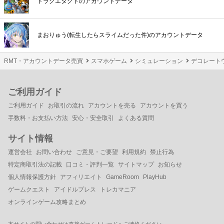
ドラクエタクトのアカウントデータ
まおりゅう(転生したらスライムだった件)のアカウントデータ
RMT・アカウントデータ売買
スマホゲーム
シミュレーション
デコレート
ご利用ガイド
ご利用ガイド
お取引の流れ
アカウントを売る
アカウントを買う
手数料・お支払い方法
安心・安全取引
よくある質問
サイト情報
運営会社
お問い合わせ
ご意見・ご要望
利用規約
禁止行為
特定商取引法の記載
口コミ・評判一覧
サイトマップ
お知らせ
個人情報保護方針
アフィリエイト
GameRoom
PlayHub
ゲームクエスト
アイドルプレス
トレカマニア
オンラインゲーム攻略まとめ
本サイトの問い合わせは直接ゲームトレードへご連絡ください。