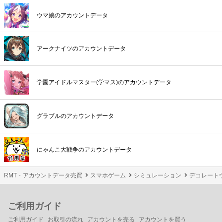
ントデータの引継ぎ情報を教えてもらった後は必ず、正常に引継ぎできるか、出品
内容との相違がないかを確認しましょう。
ウマ娘のアカウントデータ
デコレートウィッチ
てん。さん専用 通常目 2体セット go up ゴーアップ
商品の確認後に出品者、購入者、双方で評価を行うと取引が完了します。取引完了
¥1200
まで代金はゲームトレードが一時的にお預かりさせていただくので
安心安全
な取引
がおこなえます。さらに詳細な
お取引の流れ
をご覧になりたい方はご利用ガイドの
アークナイツのアカウントデータ
データを買う
から確認することもできます。
デコレートウィッチ
fd14様専用
¥820
学園アイドルマスター(学マス)のアカウントデータ
グラブルのアカウントデータ
にゃんこ大戦争のアカウントデータ
RMT・アカウントデータ売買
スマホゲーム
シミュレーション
デコレート
ご利用ガイド
ご利用ガイド
お取引の流れ
アカウントを売る
アカウントを買う