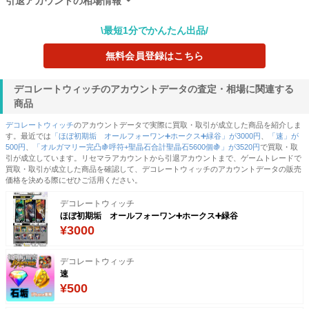
引退アカウントの相場情報
ムトレードで売買されたアカウントデータの価格から作成しています。
最近では、
幻水SP(幻想水滸伝STAR LEAP)
の「
SSR×3 リアン メース フースールー
」が
引退アカウントの販売価格の相場は14537円～17767円です。この相場はゲームトレー
1500円、
サモンズボード
の「
💥破格21💥
」が750円、
妖怪ウォッチ ぷにぷに
の「
39
ドやヤフオク・メルカリなどで売買されたアカウントデータの価格から作成していま
\最短1分でかんたん出品/
SAOコラボセール🌈 極ツチ・98万ワイポ‼️
」が4900円という価格で取引が成立しまし
す。
た。
最近では、
妖怪ウォッチ ぷにぷに
の「
39 SAOコラボセール🌈 極ツチ・98万ワイポ‼️
」
無料会員登録はこちら
リセマラ・初期アカウントの販売価格を決める際にぜひ参考にしてみてください。
が4900円、
モンスト
の「
今日まで‼️マキマアガスティアオーブ3100
」が1600円、
ブロス
タ(ブロウルスターズ)
の「
引退垢
」が500円という価格で取引が成立しました。
リセマラ・初期アカウントの販売価格を決める際にぜひ参考にしてみてください。
デコレートウィッチのアカウントデータの査定・相場に関連する
商品
デコレートウィッチ
のアカウントデータで実際に買取・取引が成立した商品を紹介しま
す。最近では
「ほぼ初期垢 オールフォーワン➕ホークス➕緑谷」が3000円
、
「速」が
500円
、
「オルガマリー完凸🍇呼符+聖晶石合計聖晶石5600個🍇」が3520円
で買取・取
引が成立しています。リセマラアカウントから引退アカウントまで、ゲームトレードで
買取・取引が成立した商品を確認して、デコレートウィッチのアカウントデータの販売
価格を決める際にぜひご活用ください。
デコレートウィッチ
ほぼ初期垢 オールフォーワン➕ホークス➕緑谷
¥3000
デコレートウィッチ
速
¥500