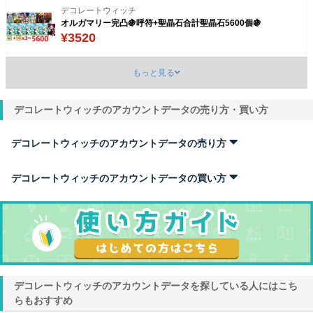
デコレートウィッチ
オルガマリー完凸🍇呼符+聖晶石合計聖晶石5600個🍇
¥3520
もっと見る
デコレートウィッチ
デコレートウィッチのアカウントデータの売り方・買い方
安全18
¥3850
デコレートウィッチのアカウントデータの売り方
デコレートウィッチ
デコレートウィッチ
のアカウントデータを売る時は、出品画面の商品の説明画面で
( ◍´꒳`◍)様専用金ドラゴン
アカウントの内容がわかる商品名と説明文、アカウントの詳細がわかる画像をセッ
デコレートウィッチのアカウントデータの買い方
トし、査定・相場機能で確認した上で希望する販売価格を入力しましょう。アカウ
¥2909
ントの詳細がわかる画像は最大10枚まで載せられるので売りたいアカウントの魅力
デコレートウィッチ
のアカウントデータを買う時は、絞り込み機能を活用すること
を存分に伝えることができます！また、
などの情報をしっかり記載しておくことで
でほしいアカウントデータを見つけやすくなります。やり方は簡単で、
などのアカ
購入者に見つけてもらいやすくなります。
どのようにアカウントデータが出品され
ウントデータの条件や
デコレートウィッチ
欲しいキャラクターの名前やレアなアイテム名などのキーワ
ているのか確認したい場合は、
デコレートウィッチ
のアカウントデータの商品一覧
ードを入力する、購入希望価格帯などから出品商品一覧を絞り込むことができま
ツギハギメルティエプロンx4
から確認できるので参考にしてみてください。購入者が購入・検討しやすいような
す。ほしいアカウントを見つけたら、対象商品にいいねを押すことでマイページの
¥1200
出品情報を記載して、スムーズなお取引を心がけましょう。
検討中リストに追加されます。検討中の商品が値下げがされたら、値下げ通知を受
け取ることもできるので、是非活用して、あなたが欲しいアカウントデータを見つ
購入者から購入申し込みされ、事務局から購入者のお振込確認の連絡が来たら、個
ける役にたててください！
デコレートウィッチ
別メッセージでアカウントデータを引継ぎ、引継ぎが完了した後に評価を行うと取
デコレートウィッチのアカウントデータを探している人にはこち
【ゲンジリーグスキン＆ミシック】PC版OW1所持 Lv 110 DPS
引が完了します。さらに詳しく
お取引の流れ
をご覧になりたい方はご利用ガイドの
購入を希望の場合はアカウント詳細ページから購入手続きへ進み、お支払いを完了
らもおすすめ
ブロンズ5
¥2700
データを売る
から確認することもできます。
後、出品者との個別メッセージが可能になります。個別メッセージを利用しアカウ