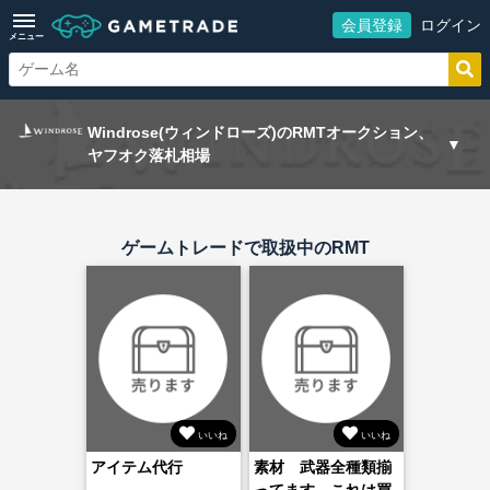
会員登録
ログイン
メニュー
Windrose(ウィンドローズ)のRMTオークション、
ヤフオク落札相場
ゲームトレードで取扱中のRMT
いいね
いいね
アイテム代行
素材 武器全種類揃
ってます これは買