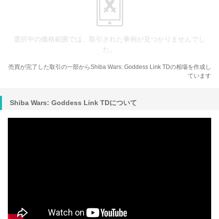
選択中の価格範囲では、取引された事例が見つかりませんでし
た。
売買が完了した取引の一部からShiba Wars: Goddess Link TDの相場を作成し
ています
Shiba Wars: Goddess Link TDについて