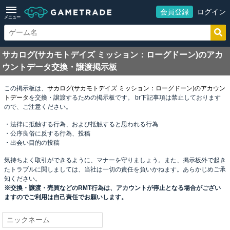
会員登録
ログイン
メニュー
サカログ(サカモトデイズ ミッション：ローグドーン)のアカ
ウントデータ
交換・譲渡掲示板
この掲示板は、
サカログ(サカモトデイズ ミッション：ローグドーン)のアカウン
トデータ
を交換・譲渡するための掲示板です。 br下記事項は禁止しております
ので、ご注意ください。
・法律に抵触する行為、および抵触すると思われる行為
・公序良俗に反する行為、投稿
・出会い目的の投稿
気持ちよく取引ができるように、マナーを守りましょう。また、掲示板外で起き
たトラブルに関しましては、当社は一切の責任を負いかねます。あらかじめご承
知ください。
※交換・譲渡・売買などのRMT行為は、アカウントが停止となる場合がござい
ますのでご利用は自己責任でお願いします。