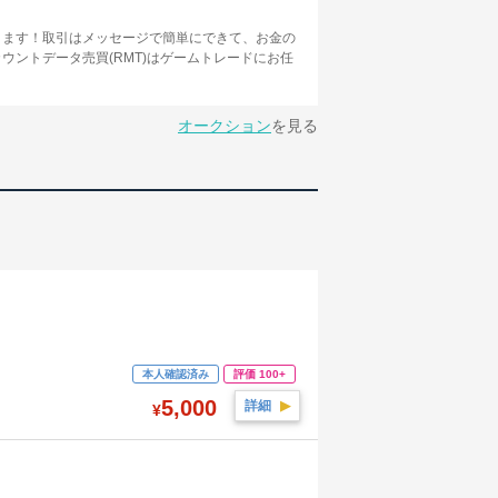
きます！取引はメッセージで簡単にできて、お金の
ントデータ売買(RMT)はゲームトレードにお任
オークション
を見る
本人確認済み
評価 100+
5,000
詳細
▶︎
¥