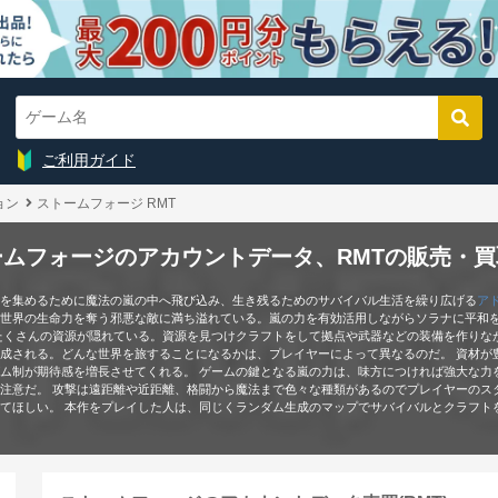
ご利用ガイド
ョン
ストームフォージ RMT
ームフォージのアカウントデータ、RMTの販売・買
を集めるために魔法の嵐の中へ飛び込み、生き残るためのサバイバル生活を繰り広げる
ア
世界の生命力を奪う邪悪な敵に満ち溢れている。嵐の力を有効活用しながらソラナに平和を
たくさんの資源が隠れている。資源を見つけクラフトをして拠点や武器などの装備を作りな
成される。どんな世界を旅することになるかは、プレイヤーによって異なるのだ。 資材が
ム制が期待感を増長させてくれる。 ゲームの鍵となる嵐の力は、味方につければ強大な力
注意だ。 攻撃は遠距離や近距離、格闘から魔法まで色々な種類があるのでプレイヤーのス
てほしい。 本作をプレイした人は、同じくランダム生成のマップでサバイバルとクラフト