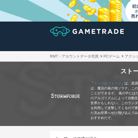
RMT・アカウントデータ売買
PCゲーム
アクシ
スト
「
ストームフォージ
」は、資源
は、魔法の嵐の地ソラナ。この
ことができるぞ。 嵐の中には
のアルゴリズムによって自動生
世界かもしれない。このランダ
を利用して攻撃してくるので要
だ見ぬ世界へぜひ飛び込んでみ
おすすめだぞ。