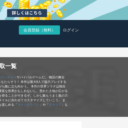
会員登録（無料）
ログイン
取一覧
ドベンチャー
サバイバルゲームだ。 物語の舞台
もたらそう！ 本作は最大8人で協力プレイする
がら敵に立ち向かう。 本作の世界ソラナは独自
豊富な世界かもしれないし、荒れた土地が広がる
を得ることがぞきるぞ。しかし敵もうまく嵐の力
タイルに合わせてカスタマイズしていこう。 ま
を楽しめる「
マインクラフト
」や「
テラリア
」も