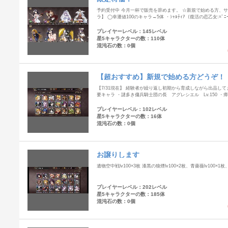
予約受付中 今月一杯で販売を辞めます。 ☆新規で始める方、
ラ】 ◯幸運値100のキャラ→5体 ・ｼｬﾙﾃｨｱ（復活の恋乙女:ﾊﾞ
プレイヤーレベル：145レベル
星5キャラクターの数：110体
混沌石の数：0個
【超おすすめ】新規で始める方どうぞ！
【7/31現在】 経験者が繰り返し初期から育成しながら出品して
要キャラ ・謎多き傭兵騎士団の長 アグレシエル Lv.150 ・
プレイヤーレベル：102レベル
星5キャラクターの数：16体
混沌石の数：0個
お譲りします
遺物空中戦lv100×3枚 漆黒の狼煙lv100×2枚、青薔薇lv100
プレイヤーレベル：202レベル
星5キャラクターの数：185体
混沌石の数：0個