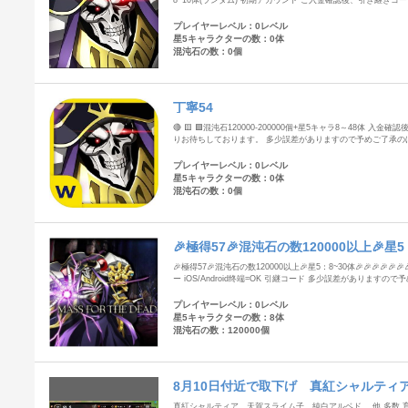
8~10体(ランダム) 初期アカウント ご入金確認後、引き継ぎコ
プレイヤーレベル：0レベル
星5キャラクターの数：0体
混沌石の数：0個
丁寧54
🔴 🟨 🟪混沌石120000-200000個+星5キャラ8～48体
りお待ちしております。 多少誤差がありますので予めご了承の
プレイヤーレベル：0レベル
星5キャラクターの数：0体
混沌石の数：0個
🎉極得57🎉混沌石の数120000以上🎉星5：8~
🎉極得57🎉混沌石の数120000以上🎉星5：8~30体🎉🎉🎉🎉🎉🎉🎉🎉
ー iOS/Android终端=OK 引継コード 多少誤差がありますの
プレイヤーレベル：0レベル
星5キャラクターの数：8体
混沌石の数：120000個
8月10日付近で取下げ 真紅シャルティ
ド 4
真紅シャルティア 天賀スライム子 純白アルベド 他 多数 