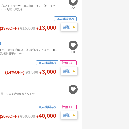
サブ垢としてサポート用に有用です。 【有用キャ
×2
ﾆｰ） ・九狐（瘴気外
本人確認済み
13,000
詳細
▶︎
(13%OFF)
¥15,000
¥
！
ます。 進捗内容により値上げしていきます。 ◼︎主
×3
瘴気外套:忍華衣 ティ
本人確認済み
評価 30+
3,000
詳細
▶︎
(14%OFF)
¥3,500
¥
×1枚、等リジェネ遺物多数有ります
本人確認済み
評価 10+
40,000
詳細
▶︎
(20%OFF)
¥50,000
¥