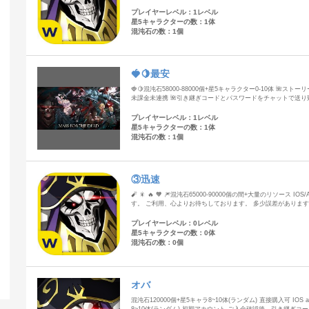
プレイヤーレベル：1レベル
星5キャラクターの数：1体
混沌石の数：1個
🍓🍋最安
🍓🍋混沌石58000-88000個+星5キャラクター0-10体 🌺ストーリー
未課金未連携 🌺引き継ぎコードとパスワードをチャットで送り
プレイヤーレベル：1レベル
星5キャラクターの数：1体
混沌石の数：1個
③迅速
🧨 🎇 🔥 🧡 🎆混沌石65000-90000個の間+大量のリソース
す。 ご利用、心よりお待ちしております。 多少誤差がありま
プレイヤーレベル：0レベル
星5キャラクターの数：0体
混沌石の数：0個
オバ
混沌石120000個+星5キャラ8~10体(ランダム) 直接購入可 IOS