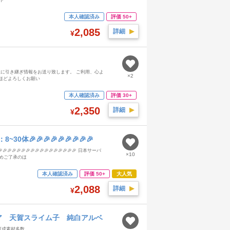
ード
本人確認済み
評価 50+
2,085
詳細
▶︎
¥
 入金確認後に引き継ぎ情報をお送り致します。 ご利用、心よ
×2
ほどよろしくお願い
本人確認済み
評価 30+
2,350
詳細
▶︎
¥
30体🎉🎉🎉🎉🎉🎉🎉🎉🎉
🎉🎉🎉🎉🎉🎉🎉🎉🎉🎉🎉🎉🎉🎉🎉 日本サーバ
×10
で予めご了承のほ
本人確認済み
評価 50+
大人気
2,088
詳細
▶︎
¥
ア 天賀スライム子 純白アルベ
育成素材多数