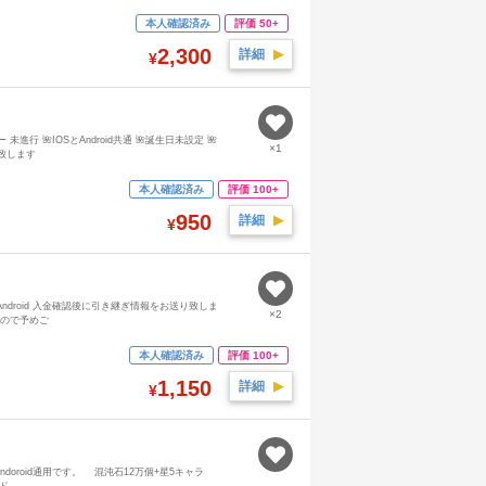
本人確認済み
評価 50+
2,300
詳細
▶︎
¥
 未進行 🌺IOSとAndroid共通 🌺誕生日未設定 🌺
×1
致します
本人確認済み
評価 100+
950
詳細
▶︎
¥
 IOS/Android 入金確認後に引き継ぎ情報をお送り致しま
×2
すので予めご
本人確認済み
評価 100+
1,150
詳細
▶︎
¥
 andoroid通用です。 混沌石12万個+星5キャラ