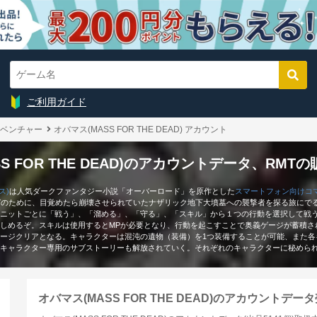
ご利用ガイド
ベンチャー
オバマス(MASS FOR THE DEAD) アカウント
S FOR THE DEAD)のアカウントデータ、RM
ス)
は人気ダークファンタジー小説「オーバーロード」を原作とした
スマートフォン向け
コ
ガのために、目覚めたら崩壊させられていたナザリック地下大墳墓への襲撃者を探る旅にで
ニットごとに「戦う」、「溜める」、「守る」、「スキル」から１つの行動を選択して戦
しめるぞ。スキルは使用するとMPが必要となり、行動を起こすことで奥義ゲージが蓄積さ
ージクリアとなる。キャラクターは混沌の遺物（装備）を1つ装備することが可能、また各
各キャラクター専用のサブストーリーも解放されていく。それぞれのキャラクターに秘めら
オバマス(MASS FOR THE DEAD)のアカウントデータ