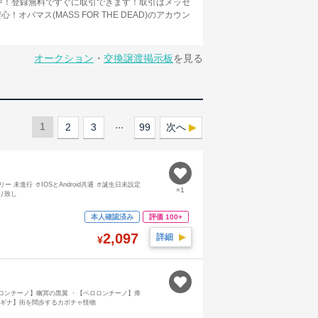
個)取扱中！登録無料ですぐに取引できます！取引はメッセ
マス(MASS FOR THE DEAD)のアカウン
オークション
・
交換譲渡掲示板
を見る
...
1
2
3
99
次へ
ーリー 未進行 🥤IOSとAndroid共通 🥤誕生日未設定
×1
り致し
本人確認済み
評価 100+
2,097
詳細
▶︎
¥
ペロロンチーノ】幽冥の黒翼 ・【ペロロンチーノ】瘴
レギナ】街を闊歩するカボチャ怪物