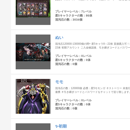
プレイヤーレベル：7レベル
星5キャラクターの数：86体
混沌石の数：3034個
ぬい
混沌石120000-130000個の間+ 星5キャラ8～22体 直接購入可
22体 初期アカウント ご入金確認後、引き継ぎコードとパスワ
プレイヤーレベル：0レベル
星5キャラクターの数：0体
混沌石の数：0個
モモ
混沌石の数：120000個 必携：星5モモンガ 🥤ストーリー 未進行 
連携 🥤引き継ぎコードとパスワードをチャットで送り致します
プレイヤーレベル：0レベル
星5キャラクターの数：0体
混沌石の数：0個
✨初期