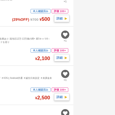
×1
本人確認済み
評価 100+
500
詳細
▶︎
(29%OFF)
¥700
¥
！在庫あり 混沌石12万-13万個の間+ 星5キャラ8～
×1
ードを送り
本人確認済み
評価 100+
2,100
詳細
▶︎
¥
IOSとAndroid共通 🥤誕生日未設定 🥤未課金未
×1
。
本人確認済み
評価 100+
2,500
詳細
▶︎
¥