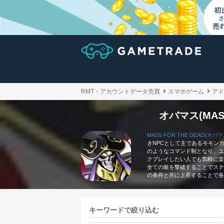
RMT・アカウントデータ売買
スマホゲーム
アド
オバマス(MAS
MASS FOR THE DEAD(オバマ
きNPCとして主であるモモン
のようなコマンド制となり、ユ
クプレイしたい人でも気軽に楽
全ての敵を撃破することでステ
の条件と共に上昇することで
キーワードで絞り込む