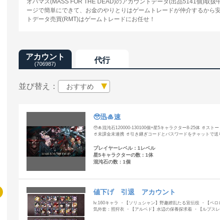
オバマス(MASS FOR THE DEAD)のアカウントデータ(出品5141
ージで簡単にできて、お金のやりとりはゲームトレードが仲介するから安心！オバ
トデータ売買(RMT)はゲームトレードにお任せ！
アカウント
代行
(706987)
並び替え：
おすすめ
🥹迅🎍速
🥹🎍混沌石120000-130100個+星5キャラクター8-25体 🥤スト
🥤未課金未連携 🥤引き継ぎコードとパスワードをチャットで送
プレイヤーレベル：1レベル
星5キャラクターの数：1体
混沌石の数：1個
値下げ 引退 アカウント
lv.160キャラ ・【ソリュシャン】野趣繚乱たる宣伝役 ・【
気外套：照狩衣 ・【アルベド】水辺の保養探求着 ・【ルプス