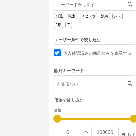
引退
限定
リセマラ
混沌
シズ
2垢
石
ユーザー条件で絞り込む
本人確認済みの商品のみを表示する
除外キーワード
価格で絞り込む
価格
〜
円
以上