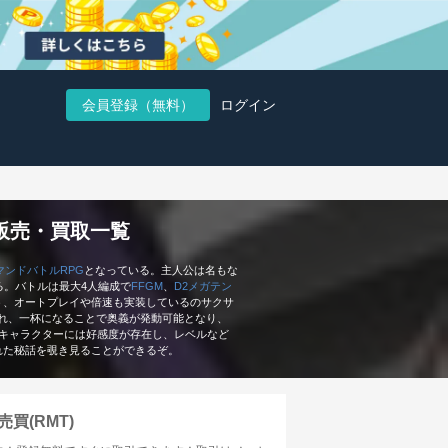
会員登録（無料）
ログイン
Tの販売・買取一覧
マンドバトルRPG
となっている。主人公は名もな
る。バトルは最大4人編成で
FFGM
、
D2メガテン
う、オートプレイや倍速も実装しているのサクサ
れ、一杯になることで奥義が発動可能となり、
キャラクターには好感度が存在し、レベルなど
れた秘話を覗き見ることができるぞ。
売買(RMT)