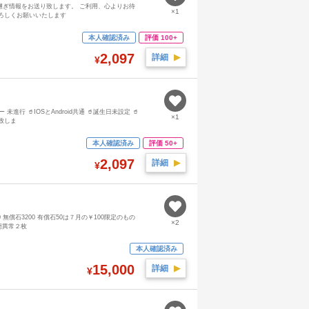
に引き継ぎ情報をお送り致します。 ご利用、心よりお待
×1
ろしくお願いいたします
本人確認済み
評価 100+
2,097
詳細
▶︎
¥
 未進行 🥤IOSとAndroid共通 🥤誕生日未設定 🥤
×1
致しま
本人確認済み
評価 50+
2,097
詳細
▶︎
¥
00 無償石3200 有償石50は７月の￥100限定のもの
×2
態異常２枚
本人確認済み
15,000
詳細
▶︎
¥