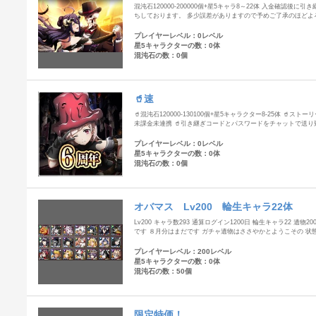
混沌石120000-200000個+星5キャラ8～22体 入金確認後
ちしております。 多少誤差がありますので予めご了承のほどよ
プレイヤーレベル：0レベル
星5キャラクターの数：0体
混沌石の数：0個
🥤速
🥤混沌石120000-130100個+星5キャラクター8-25体 🥤ストーリー
未課金未連携 🥤引き継ぎコードとパスワードをチャットで送り
プレイヤーレベル：0レベル
星5キャラクターの数：0体
混沌石の数：0個
オバマス Lv200 輪生キャラ22体
Lv200 キャラ数293 通算ログイン1200日 輪生キャラ22 遺物2
です ８月分はまだです ガチャ遺物はささやかとようこその 状
プレイヤーレベル：200レベル
星5キャラクターの数：0体
混沌石の数：50個
限定特価！