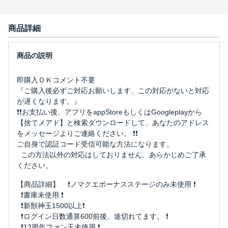
商品詳細
即購入ＯＫコメント不要
『ご購入後必ずご対応お願いします、この対応がないと対応
が遅くなります。』
❗️❗️お支払い後、アプリをappStoreもしくはGoogleplayから
【捨てメアド】と検索ダウンロードして、あなたのアドレス
をメッセージよりご連絡ください。 ❗️❗️
ご自身で認証コード受信可能な方法になります。
この方法以外の対応はしておりません、あらかじめご了承
ください。
【商品詳細】 ❗️ノマクエボーナスステージのみ未使用 ❗️
❗️書庫未使用 ❗️
❗️新獣神玉1500以上❗️
❗️ログイン日数通算600前後、途切れてます。 ❗️
❗️12周年ファン玉未使用 ❗️