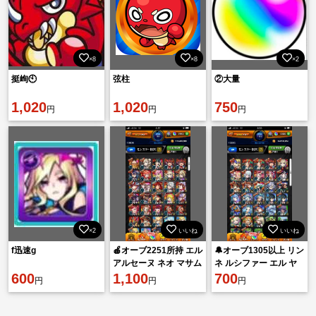
×8
×8
×2
挺峋🕙
弦柱
②大量
1,020
1,020
750
円
円
円
×2
いいね
いいね
f迅速g
🍎オーブ2251所持 エル
🔔オーブ1305以上 リン
アルセーヌ ネオ マサム
ネ ルシファー エル ヤ
600
ネ2体🍎
1,100
クモ所持🔔
700
円
円
円