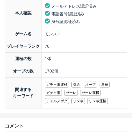
メールアドレス認証済み
本人確認
電話番号認証済み
身分証認証済み
ゲーム名
モンスト
プレイヤーランク
70
運極の数
1体
オーブの数
1702個
ガチャ限運極
引退
オーブ
運極
関連する
ガチャ限
ゼーレ
ゼーレ運極
キーワード
チェルノボグ
リンネ
リンネ運極
コメント