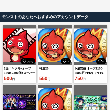
モンストのあなたへおすすめのアカウントデータ
いいね
×2
×2
2垢！ヤクモ+オーブ
特選25
✨最安値 オーブ2100-
1300-2300個+スーパー
3500石+★6キャラ10-
レア6★【10-30個】
500
550
35体[大量資源持ち] 初
750
円
円
円
+6★4★
期垢在庫あり