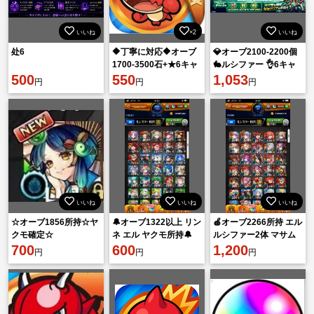
いいね
×2
いいね
处6
🔶丁寧に対応🔶オーブ
💎オーブ2100-2200個
1700-3500石+★6キャ
🐇ルシファー 👌6キャ
500
ラ10-35体[大量資源持
550
ラ10～35体 💥初期アカ
1,053
円
円
円
ち] 初期垢
ウント ☀️i
いいね
いいね
いいね
☆オーブ1856所持☆ヤ
🔔オーブ1322以上 リン
🍎オーブ2266所持 エル
クモ確定☆
ネ エル ヤクモ所持🔔
ルシファー2体 マサム
700
600
ネ2体 ネオ2体🍎
1,200
円
円
円