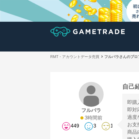
RMT・アカウントデータ売買
フルバラさんのプロ
自己
即購
即対
フルバラ
過度
3時間前
お支
449
3
1
商品