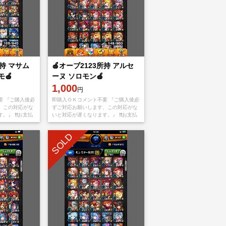
所持 マサム
🍎オーブ2123所持 アルセ
モ🍎
ーヌ ソロモン🍎
1,000
円
要 『ご購入後必
即購入ＯＫコメント不要 『ご購入後必
、この対応がな
ずご対応お願いします、この対応がな
』 ❗️❗️お支払
いと対応が遅くなります。』 ❗️❗️お支払
oreもしくは
い後、アプリをappStoreもしくは
てメアド
Googleplayから【捨てメアド】と
SOLD