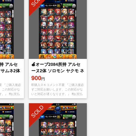
SOLD
所持 アルセ
🍎オーブ2084所持 アルセ
マサムネ2体
ーヌ2体 ソロモン ヤクモ ネ
オ🍎
900
円
要 『ご購入後必
即購入ＯＫコメント不要 『ご購入後必
、この対応がな
ずご対応お願いします、この対応がな
』 ❗️❗️お支払
いと対応が遅くなります。』 ❗️❗️お支払
oreもしくは
い後、アプリをappStoreもしくは
てメアド
Googleplayから【捨てメアド
SOLD