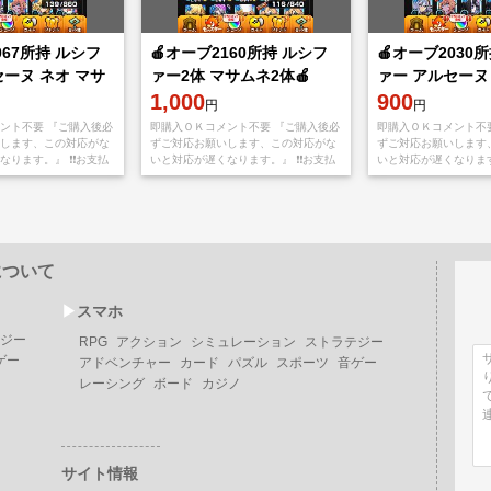
067所持 ルシフ
🍎オーブ2160所持 ルシフ
🍎オーブ2030
セーヌ ネオ マサ
ァー2体 マサムネ2体🍎
ァー アルセーヌ
1,000
🍎
900
円
円
ント不要 『ご購入後必
即購入ＯＫコメント不要 『ご購入後必
即購入ＯＫコメント不
します、この対応がな
ずご対応お願いします、この対応がな
ずご対応お願いします
ります。』 ❗️❗️お支払
いと対応が遅くなります。』 ❗️❗️お支払
いと対応が遅くなります。
ppStoreもしくは
い後、アプリをappStoreもしくは
い後、アプリをappSt
yから【捨てメアド
Googleplayから【捨てメアド
Googleplayから【捨
について
▶︎
スマホ
ジー
RPG
アクション
シミュレーション
ストラテジー
ゲー
アドベンチャー
カード
パズル
スポーツ
音ゲー
レーシング
ボード
カジノ
サイト情報