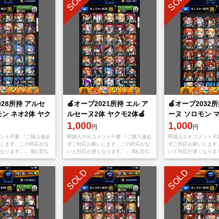
SOLD
SOLD
028所持 アルセ
🍎オーブ2021所持 エル ア
🍎オーブ2032
ン ネオ2体 ヤク
ルセーヌ2体 ヤクモ2体🍎
ーヌ ソロモン 
1,000
ネオ🍎
1,000
円
円
ント不要 『ご購入後必
即購入ＯＫコメント不要 『ご購入後必
即購入ＯＫコメント不
します、この対応がな
ずご対応お願いします、この対応がな
ずご対応お願いします
ります。』 ❗️❗️お支払
いと対応が遅くなります。』 ❗️❗️お支払
いと対応が遅くなります。
ppStoreもしくは
い後、アプリをappStoreもしくは
い後、アプリをappSt
yから【捨てメアド
Googleplayから【捨てメアド
Googleplayから【捨
SOLD
SOLD