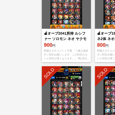
🍎オーブ2041所持 ルシフ
🍎オーブ1
ァー ソロモン ネオ ヤクモ
ネ2体 ネオ
🍎
900
800
円
円
即購入ＯＫコメント不要 『ご購入後必
即購入ＯＫコメ
ずご対応お願いします、この対応がな
ずご対応お願い
いと対応が遅くなります。』 ❗️❗️お支払
いと対応が遅くな
い後、アプリをappStoreもしくは
い後、アプリをa
Googleplayから【捨てメアド
Googlepla
SOLD
SOLD