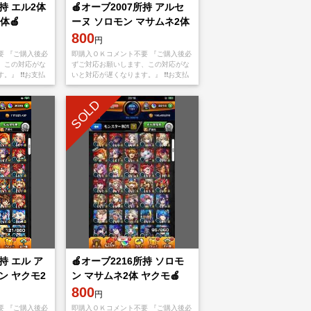
所持 エル2体
🍎オーブ2007所持 アルセ
体🍎
ーヌ ソロモン マサムネ2体
ヤクモ2体🍎
800
円
要 『ご購入後必
即購入ＯＫコメント不要 『ご購入後必
、この対応がな
ずご対応お願いします、この対応がな
』 ❗️❗️お支払
いと対応が遅くなります。』 ❗️❗️お支払
oreもしくは
い後、アプリをappStoreもしくは
てメアド
Googleplayから【捨てメアド】と
SOLD
持 エル ア
🍎オーブ2216所持 ソロモ
ン ヤクモ2
ン マサムネ2体 ヤクモ🍎
800
円
要 『ご購入後必
即購入ＯＫコメント不要 『ご購入後必