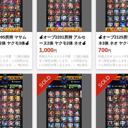
995所持 マサム
🍎オーブ2201所持 アルセ
🍎オーブ2125
2体 ヤクモ3体🍎
ーヌ2体 ヤクモ2体 ネオ🍎
ネ3体 ネオ ヤク
1,000
700
円
円
ント不要 『ご購入後必
即購入ＯＫコメント不要 『ご購入後必
即購入ＯＫコメント不
します、この対応がな
ずご対応お願いします、この対応がな
ずご対応お願いします
ります。』 ❗️❗️お支払
いと対応が遅くなります。』 ❗️❗️お支払
いと対応が遅くなります。
ppStoreもしくは
い後、アプリをappStoreもしくは
い後、アプリをappSt
yから【捨てメアド
Googleplayから【捨てメアド
Googleplayから【捨
SOLD
SOLD