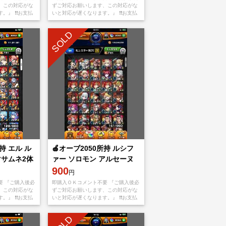
、この対応がな
ずご対応お願いします、この対応がな
』 ❗️❗️お支払
いと対応が遅くなります。』 ❗️❗️お支払
oreもしくは
い後、アプリをappStoreもしくは
てメアド
Googleplayから【捨てメアド
SOLD
持 エル ル
🍎オーブ2050所持 ルシフ
マサムネ2体
ァー ソロモン アルセーヌ
ネオ マサムネ2体🍎
900
円
要 『ご購入後必
即購入ＯＫコメント不要 『ご購入後必
、この対応がな
ずご対応お願いします、この対応がな
』 ❗️❗️お支払
いと対応が遅くなります。』 ❗️❗️お支払
oreもしくは
い後、アプリをappStoreもしくは
てメアド
Googleplayから【捨てメアド