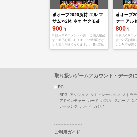
🍎オーブ2020所持 エル マ
🍎オーブ2
サムネ2体 ネオ ヤクモ🍎
ァー アル
900
ムネ🍎
800
円
円
即購入ＯＫコメント不要 『ご購入後必
即購入ＯＫコメ
ずご対応お願いします、この対応がな
ずご対応お願い
いと対応が遅くなります。』 ❗️❗️お支払
いと対応が遅くな
い後、アプリをappStoreもしくは
い後、アプリをa
Googleplayから【捨てメアド
Googlepla
取り扱いゲームアカウント・データ
▶︎
PC
RPG
アクション
シミュレーション
ストラテ
アドベンチャー
カード
パズル
スポーツ
音
レーシング
ボード
カジノ
ご利用ガイド