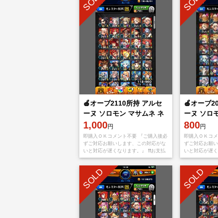
SOLD
SOLD
🍎オーブ2110所持 アルセ
🍎オーブ2
ーヌ ソロモン マサムネ ネ
ーヌ ソロモ
オ🍎
1,000
モ🍎
800
円
円
即購入ＯＫコメント不要 『ご購入後必
即購入ＯＫコメ
ずご対応お願いします、この対応がな
ずご対応お願い
いと対応が遅くなります。』 ❗️❗️お支払
いと対応が遅くな
い後、アプリをappStoreもしくは
い後、アプリをa
Googleplayから【捨てメアド
Googlepla
SOLD
SOLD