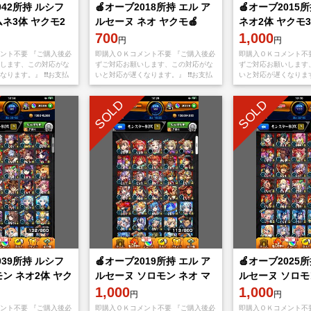
042所持 ルシフ
🍎オーブ2018所持 エル ア
🍎オーブ2015
ネ3体 ヤクモ2
ルセーヌ ネオ ヤクモ🍎
ネオ2体 ヤクモ3
700
1,000
円
円
ント不要 『ご購入後必
即購入ＯＫコメント不要 『ご購入後必
即購入ＯＫコメント不
します、この対応がな
ずご対応お願いします、この対応がな
ずご対応お願いします
ります。』 ❗️❗️お支払
いと対応が遅くなります。』 ❗️❗️お支払
いと対応が遅くなります。
ppStoreもしくは
い後、アプリをappStoreもしくは
い後、アプリをappSt
yから【捨てメアド
Googleplayから【捨てメアド】と
Googleplayから【捨
SOLD
SOLD
039所持 ルシフ
🍎オーブ2019所持 エル ア
🍎オーブ2025所
ン ネオ2体 ヤク
ルセーヌ ソロモン ネオ マ
ルセーヌ ソロモ
サムネ2体🍎
1,000
体🍎
1,000
円
円
ント不要 『ご購入後必
即購入ＯＫコメント不要 『ご購入後必
即購入ＯＫコメント不