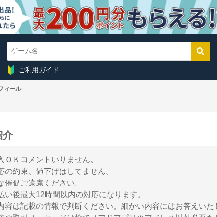
ご利用ガイド
フィール
紹介
入ＯＫコメントいりません。
応の約束、値下げはしてません。
な催促ご遠慮ください。
払い後最大12時間以内の対応になります。
内容は記載の情報で判断ください。細かい内容にはお答えいた