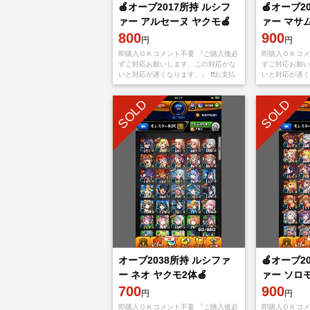
🍎オーブ2017所持 ルシフ
🍎オーブ2
ァー アルセーヌ ヤクモ🍎
ァー マサム
800
体 ネオ🍎
900
円
円
即購入ＯＫコメント不要 『ご購入後必
即購入ＯＫコメ
ずご対応お願いします、この対応がな
ずご対応お願い
いと対応が遅くなります。』 ❗️❗️お支払
いと対応が遅くな
い後、アプリをappStoreもしくは
い後、アプリをa
Googleplayから【捨てメアド
Googlepla
SOLD
SOLD
オーブ2038所持 ルシファ
🍎オーブ2
ー ネオ ヤクモ2体🍎
ァー ソロモ
700
モ2体🍎
900
円
円
即購入ＯＫコメント不要 『ご購入後必
即購入ＯＫコメ