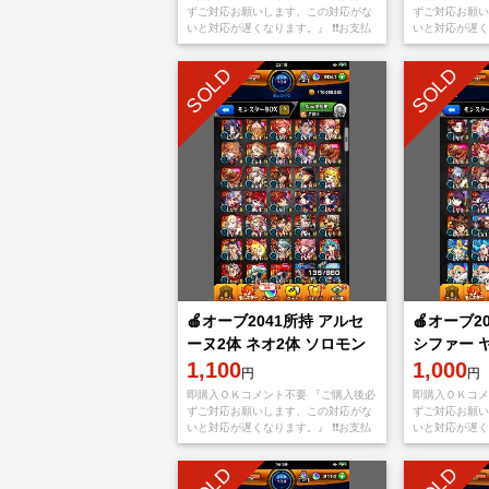
ずご対応お願いします、この対応がな
ずご対応お願い
いと対応が遅くなります。』 ❗️❗️お支払
いと対応が遅くな
い後、アプリをappStoreもしくは
い後、アプリをa
Googleplayから【捨てメアド
Googlepla
SOLD
SOLD
🍎オーブ2041所持 アルセ
🍎オーブ2
ーヌ2体 ネオ2体 ソロモン
シファー 
ヤクモ2体🍎
1,100
ネ2体🍎
1,000
円
円
即購入ＯＫコメント不要 『ご購入後必
即購入ＯＫコメ
ずご対応お願いします、この対応がな
ずご対応お願い
いと対応が遅くなります。』 ❗️❗️お支払
いと対応が遅くな
い後、アプリをappStoreもしくは
い後、アプリをa
Googleplayから【捨てメアド
Googlepla