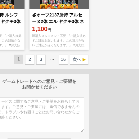
所持 ルシフ
🍎オーブ2137所持 アルセ
 ヤクモ3体
ーヌ2体 エル ヤクモ3体 ネ
オ マサムネ🍎
1,100
円
要 『ご購入後必
即購入ＯＫコメント不要 『ご購入後必
、この対応がな
ずご対応お願いします、この対応がな
』 ❗️❗️お支払
いと対応が遅くなります。』 ❗️❗️お支払
oreもしくは
い後、アプリをappStoreもしくは
てメアド
Googleplayから【捨てメアド
...
1
2
3
16
次へ
ゲームトレードへのご意見・ご要望を
お聞かせください