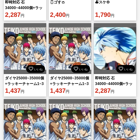
即時対応 石
🩱ゴす👛
🍝スケ🍲
34000~44000個+ラッ
キーチャーム2-4枚 初
2,287
2,400
1,790
円
円
円
期垢 直接購入OK！
いいね
いいね
いいね
ダイヤ25000~35000個
ダイヤ25000~35000個
即時対応 石
+ラッキーチャーム1~3
+ラッキーチャーム1~3
34000~44000個+ラッ
枚 初期垢 直接購入
1,437
枚 初期垢 直接購入
1,437
キーチャーム2-4枚 初
2,287
円
円
円
OK！
OK！
期垢 直接購入OK！