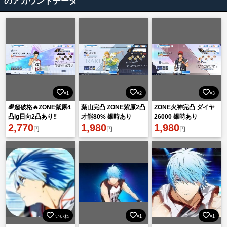
のアカウントデータ
×1
×2
×3
🌈超破格🔥ZONE紫原4
葉山完凸 ZONE紫原2凸
ZONE火神完凸 ダイヤ
凸lg日向2凸あり‼️
才能80% 銀時あり
26000 銀時あり
2,770
1,980
1,980
円
円
円
いいね
×1
×1