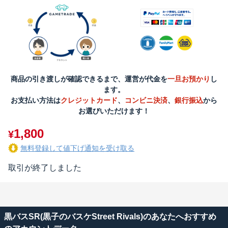
商品の引き渡しが確認できるまで、運営が代金を
一旦お預かり
し
ます。
お支払い方法は
クレジットカード
、
コンビニ決済
、
銀行振込
から
お選びいただけます！
1,800
¥
無料登録して値下げ通知を受け取る
取引が終了しました
黒バスSR(黒子のバスケStreet Rivals)のあなたへおすすめ