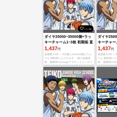
いいね
ダイヤ25000~35000個+ラッ
ダイヤ2500
キーチャーム1~3枚 初期垢 直
キーチャーム
接購入OK！
1,437
接購入OK
1,437
円
円
直接購入OK！ IOS版とAndroid版どちら
直接購入OK！ I
でも 御利用いただけます。 御入金確認
でも 御利用い
後、連携用のGoogleアカウントとパスワ
後、連携用のGo
ードを送りいたします。 不正行為は一切
ードを送りいた
しておりませんので、ご安心くだ
しておりません