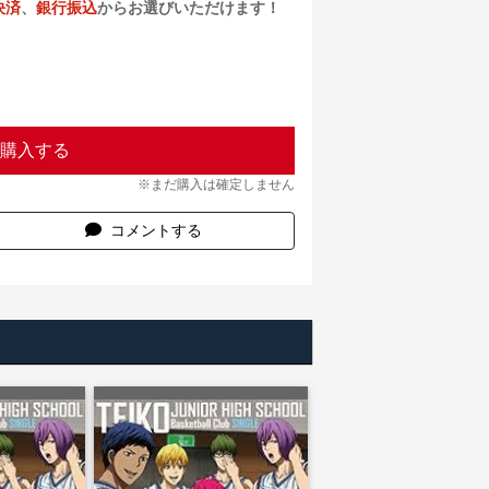
決済
、
銀行振込
からお選びいただけます！
購入する
※まだ購入は確定しません
コメントする