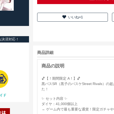
いいね×1
込決済対応！
商品詳細
🏀【！期間限定 A！】🏀
黒バスSR（黒子のバスケStreet Rival
た！
イド
✨ セット内容 ✨
ダイヤ：41,000個以上
→ ゲーム内で最も重要な通貨！限定ガチャ