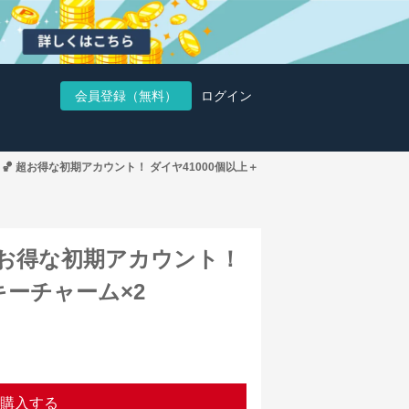
会員登録（無料）
ログイン
】🏀 超お得な初期アカウント！ ダイヤ41000個以上＋
 超お得な初期アカウント！
キーチャーム×2
購入する