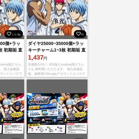
いいね
×1
000個+ラッ
ダイヤ25000~35000個+ラッ
枚 初期垢 直
キーチャーム1~3枚 初期垢 直
接購入OK！
1,437
円
droid版どちら
直接購入OK！ IOS版とAndroid版どちら
。 御入金確認
でも 御利用いただけます。 御入金確認
カウントとパスワ
後、連携用のGoogleアカウントとパスワ
 不正行為は一切
ードを送りいたします。 不正行為は一切
安心くだ
しておりませんので、ご安心くだ