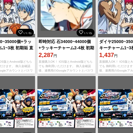
いいね
いいね
0~35000個+ラッ
即時対応 石34000~44000個
ダイヤ25000~35
1~3枚 初期垢 直
+ラッキーチャーム2-4枚 初期
キーチャーム1~3
！
垢 直接購入OK！
2,287
接購入OK！
1,437
円
円
OS版とAndroid版どちら
直接購入OK！ IOS版とAndroid版どちら
直接購入OK！ IOS版とAn
ただけます。 御入金確認
でも 御利用いただけます。 御入金確認
でも 御利用いただけます
ogleアカウントとパスワ
後、連携用のGoogleアカウントとパスワ
後、連携用のGoogleア
します。 不正行為は一切
ードを送りいたします。 不正行為は一切
ードを送りいたします。
ので、ご安心くだ
しておりませんので、ご安心くだ
しておりませんので、ご