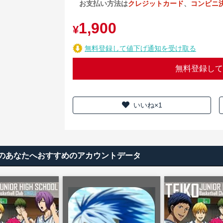
お支払い方法は
クレジットカード
、
コンビニ
1,900
¥
無料登録して値下げ通知を受け取る
無料登録して
いいね×1
vals)のあなたへおすすめのアカウントデータ