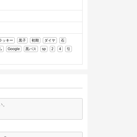
ラッキー
黒子
初期
ダイヤ
石
ム
Google
黒バス
sp
2
4
引
い。