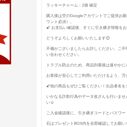
ラッキーチャーム：2個 確定
購入後は空のGoogleアカウントでご提供
ウント必須）。
🌠 お支払い確認後、すぐに引き継ぎ情報を
どうぞよろしくお願いいたします😊
不備がございましたらお許しください。ご不
い合わせください。
トラブル防止のため、商品到着後は速やかに
お客様が安心してご利用いただけるよう、万
🌠他の商品もぜひご覧ください！出品者名
いかなる詐欺行為やデータ改ざんも行いませ
い☺️
ご入金確認後に、引き継ぎコードとパスワー
石はプレゼントBOX内を全部確認してお願い