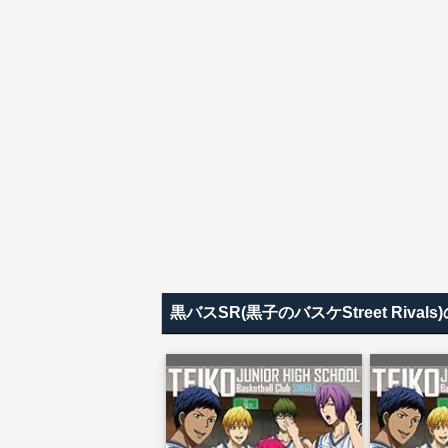
黒バスSR(黒子のバスケStreet Ri