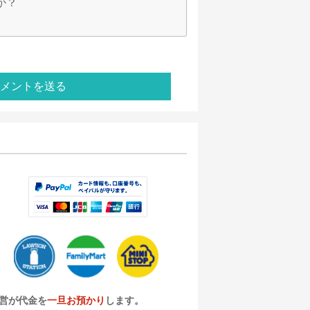
か？
メントを送る
営が代金を
一旦お預かり
します。