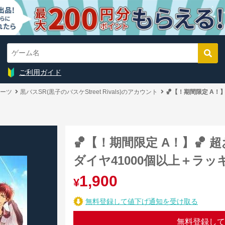
ご利用ガイド
ーツ
黒バスSR(黒子のバスケStreet Rivals)のアカウント
🏀【！期間限定 A！
🏀【！期間限定 A！】🏀
ダイヤ41000個以上＋ラッ
1,900
¥
無料登録して値下げ通知を受け取る
無料登録して