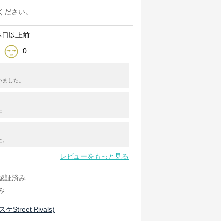
ください。
5日以上前
0
いました。
た
た。
レビューをもっと見る
認証済み
み
treet Rivals)