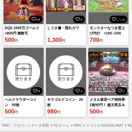
×48
×3
いいね
DQX 1000万ゴールド
しぐさ書・照れカワ
モンスターなつき度上
=800円 複数可
げ代行 +100 +200
500
1,300
+300 ドラクエ10 代
700
円
円
円
行 ロイヤルテーブル
×5
×3
×2
ヘルクラウダーコイ
キラゴルドコイン 20
メタル迷宮ペア招待券
ン 50枚
枚
1枚90円！ 超元気玉＆
500
980
香水付き！ 途中休憩・
500
円
円
円
分割周回OK！ ドラク
エ10
RMT・アカウントデータ売買
PCゲーム
RPG
ドラクエ10(DQX) RMT
V