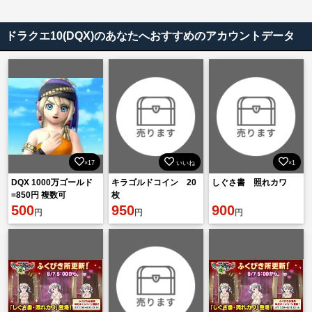
ドラクエ10(DQX)のあなたへおすすめのアカウントデータ
×17
いいね
×1
DQX 1000万ゴールド
キラゴルドコイン 20
しぐさ書 照れカワ
=850円 複数可
枚
500
950
900
円
円
円