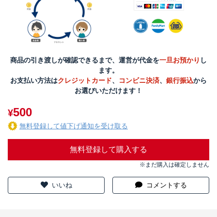
商品の引き渡しが確認できるまで、運営が代金を
一旦お預かり
し
ます。
お支払い方法は
クレジットカード
、
コンビニ決済
、
銀行振込
から
お選びいただけます！
500
¥
無料登録して値下げ通知を受け取る
無料登録して購入する
※まだ購入は確定しません
いいね
コメントする