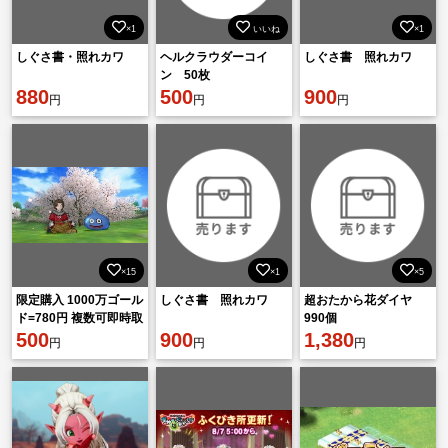
×1
いいね
×1
しぐさ書・照れカワ
ヘルクラウダーコイ
しぐさ書 照れカワ
ン 50枚
880
500
900
円
円
円
×15
×1
×5
限定購入 1000万ゴール
しぐさ書 照れカワ
超おたから花ダイヤ
ド=780円 複数可即時取
990個
引 【職人生産 安全性重
500
900
1,380
円
円
円
視】