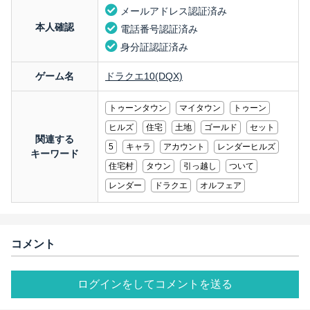
メールアドレス認証済み
本人確認
電話番号認証済み
身分証認証済み
ゲーム名
ドラクエ10(DQX)
トゥーンタウン
マイタウン
トゥーン
ヒルズ
住宅
土地
ゴールド
セット
関連する
5
キャラ
アカウント
レンダーヒルズ
キーワード
住宅村
タウン
引っ越し
ついて
レンダー
ドラクエ
オルフェア
コメント
ログインをしてコメントを送る