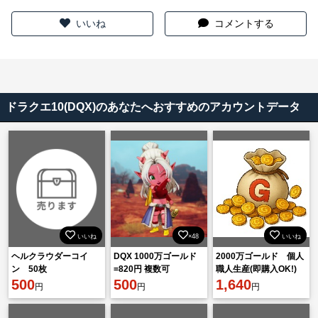
いいね
コメントする
ドラクエ10(DQX)のあなたへおすすめのアカウントデータ
いいね
×48
いいね
ヘルクラウダーコイ
DQX 1000万ゴールド
2000万ゴールド 個人
ン 50枚
=820円 複数可
職人生産(即購入OK!)
500
500
1,640
円
円
円