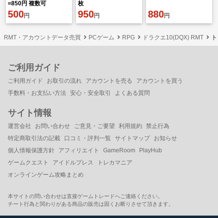
=850円 複数可
枚
500
950
880
円
円
円
RMT・アカウントデータ売買
PCゲーム
RPG
ドラクエ10(DQX) RMT
ト
ご利用ガイド
ご利用ガイド
お取引の流れ
アカウントを売る
アカウントを買う
手数料・お支払い方法
安心・安全取引
よくある質問
サイト情報
運営会社
お問い合わせ
ご意見・ご要望
利用規約
禁止行為
特定商取引法の記載
口コミ・評判一覧
サイトマップ
お知らせ
個人情報保護方針
アフィリエイト
GameRoom
PlayHub
ゲームクエスト
アイドルプレス
トレカマニア
オンラインゲーム攻略まとめ
本サイトの問い合わせは直接ゲームトレードへご連絡ください。
チート行為と関わりがある商品の販売は固くお断りさせて頂きます。