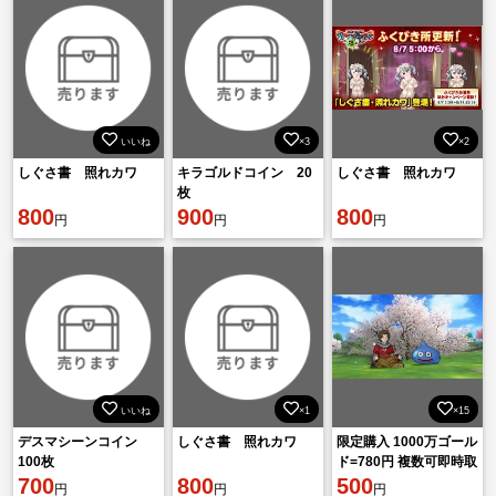
いいね
×3
×2
しぐさ書 照れカワ
キラゴルドコイン 20
しぐさ書 照れカワ
枚
800
900
800
円
円
円
いいね
×1
×15
デスマシーンコイン
しぐさ書 照れカワ
限定購入 1000万ゴール
100枚
ド=780円 複数可即時取
700
800
引
500
円
円
円