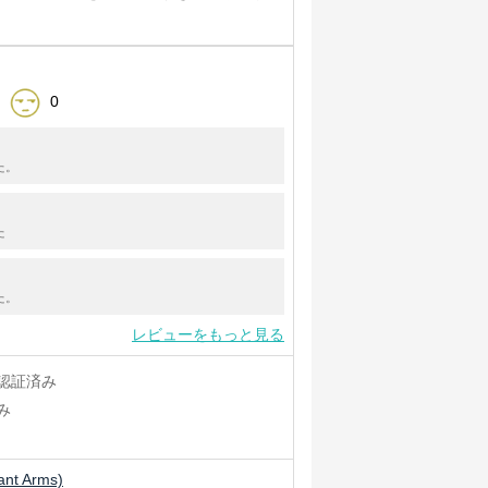
0
た。
た
た。
レビューをもっと見る
認証済み
み
iant Arms)