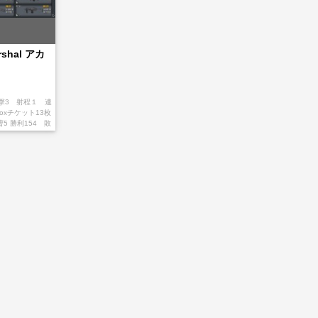
rshal アカ
ion 攻撃3 射程１ 連
 boxチケット13枚
5 勝利154 敗