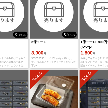
いいね
いいね
5億ユーロ
1億ユーロ1800円で
(o^-^)o
8,000
1,800
円
円
ットの手数料はこちらで
555555555ユーロで出品をお願いしま
不要なアイテムを11111
数料込みの価格で出品し
す。 商品名とキャラクター名をお知らせ
品していただき、取り引
ャットでアカウント名、
下さい。
販売アイテム、キャラク
下さい
せ下さい 手数料が足り
SOLD
SOLD
場合は取り引きチャット
さい。