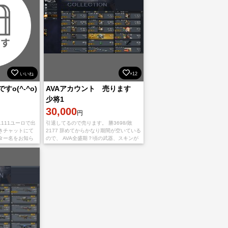
いいね
×12
すo(^-^o)
AVAアカウント 売ります
少将1
30,000
円
1111ユーロで出
引退してるので売ります。 勝3698/敗
きチャットにて
2177 辞めてからかなり期間が空いている
ター名をお知ら
ので、 AVA全盛期？頃の武器、スキンが
ずに出品できない
多いと思います。 (最近の武器等を知らな
にてご相談くだ
い) 写真乗り切らなか