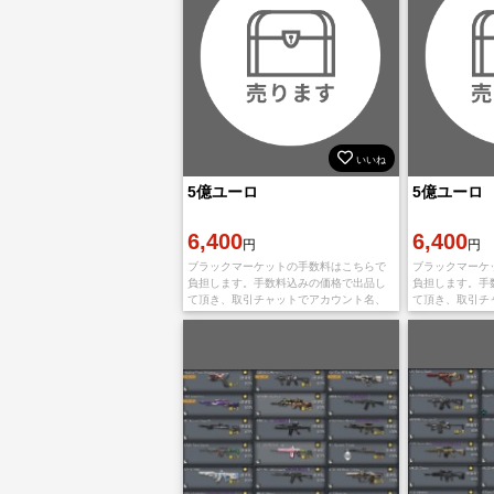
いいね
5億ユーロ
5億ユーロ
6,400
6,400
円
円
ブラックマーケットの手数料はこちらで
ブラックマーケ
負担します。手数料込みの価格で出品し
負担します。手
て頂き、取引チャットでアカウント名、
て頂き、取引チ
武器名をお教え下さい
武器名をお教え