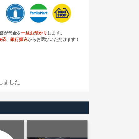
営が代金を
一旦お預かり
します。
決済
、
銀行振込
からお選びいただけます！
しました