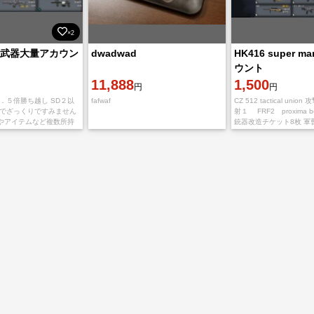
×2
強武器大量アカウン
dwadwad
HK416 super ma
ウント
11,888
1,500
円
円
．５倍勝ち越し SD２以
fafwaf
CZ 512 tactical un
のでざっくりですみません
射１ FRF2 proxima
やアイテムなど複数所持
銃器改造チケット8枚 軍曹
北65 SD2.045