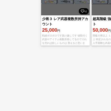
×2
少将３ レア武器複数所持アカ
超高階級 
ウント
ト
25,000
50,000
円
円
戦績ボロボロです負け越しです 値段付く
階級大将以上 １
武器やアイテム複数所持してるのでそれ
上 特定される
を売れば欲しいものは 買えると思いま
入手困難な武器
す。
しています