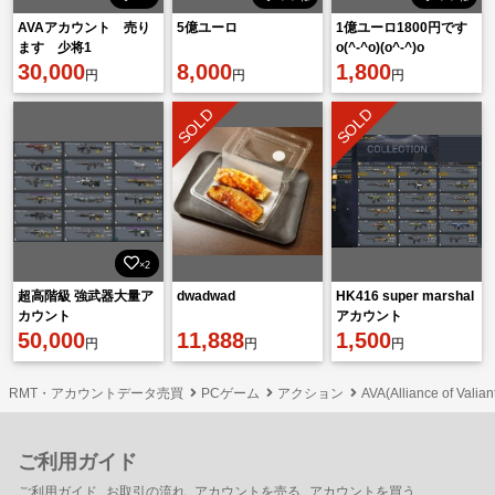
AVAアカウント 売り
5億ユーロ
1億ユーロ1800円です
ます 少将1
o(^-^o)(o^-^)o
30,000
8,000
1,800
円
円
円
SOLD
SOLD
×2
超高階級 強武器大量ア
dwadwad
HK416 super marshal
カウント
アカウント
50,000
11,888
1,500
円
円
円
RMT・アカウントデータ売買
PCゲーム
アクション
AVA(Alliance of Valia
ご利用ガイド
ご利用ガイド
お取引の流れ
アカウントを売る
アカウントを買う