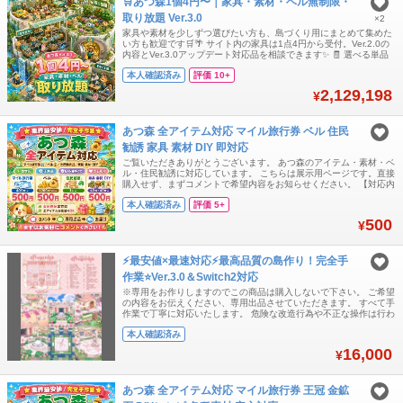
🛒あつ森1個4円〜｜家具・素材・ベル無制限・
取り放題 Ver.3.0
×2
家具や素材を少しずつ選びたい方も、島づくり用にまとめて集めた
い方も歓迎です🛒🌴 サイト内の家具は1点4円から受付。Ver.2.0の
内容とVer.3.0アップデート対応品を相談できます✨ 🧾 選べる単品
オーダー 🪑 家具・服・素材など、希望品をメッセージで指定 📦 商
本人確認済み
評価 10+
品数にかかわらず、配送は一度にまとめて行います 💌 住民を希望
する場合は購入ページで選ばず、名前をメッセージでお知らせくだ
2,129,198
¥
さい 🎨 特
あつ森 全アイテム対応 マイル旅行券 ベル 住民
勧誘 家具 素材 DIY 即対応
ご覧いただきありがとうございます。 あつ森のアイテム・素材・ベ
ル・住民勧誘に対応しています。 こちらは展示用ページです。直接
購入せず、まずコメントで希望内容をお知らせください。 【対応内
容】 ・マイル旅行券 ・ベル ・王冠 / 金鉱石 ・各種素材 ・DIYレシ
本人確認済み
評価 5+
ピ ・家具 / 服 / 植物など各種アイテム ・住民勧誘 【基本メニュ
ー】 マイル旅行券 400枚 = 500円 ベル 1,200万ベル
500
¥
⚡最安値×最速対応⚡最高品質の島作り！完全手
作業⭐Ver.3.0＆Switch2対応
※専用をお作りしますのでこの商品は購入しないで下さい。 ご希望
の内容をお伝えください、専用出品させていただきます。 すべて手
作業で丁寧に対応いたします。 危険な改造行為や不正な操作は行わ
ず、安全性を最優先にして進めます。 本体BANにつながるようなリ
本人確認済み
スクのある作業は一切いたしません。 日本のお客様にも安心してご
相談いただけるよう、正直で誠実な対応を心がけています。
16,000
¥
『Switch2対応可能』『Ve
あつ森 全アイテム対応 マイル旅行券 王冠 金鉱