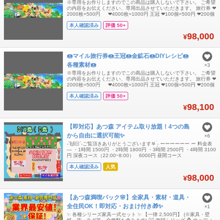
※専用をお作りしますのでこの商品は購入しないで下さい。 ご希望
の内容をお伝えください、専用出品させていただきます。 旅行券 ❤
2000枚=500円 ❤4000枚=1000円 王冠 ❤100個=500円 ❤200個
=1000円 ❤300個=1500円 ❤400個=2000円 金鉱石➢鉄鉱石➢やわ
本人確認済み
評価 50+
らかいもくざい➢かたいもくざい➢もくざい➢ねんど➢いし➢ ❤
3000個=500円 ❤6000個=1
98,000
¥
🍩マイル旅行券🍩王冠🍩金鉱石🍩DIYレシピ🍩
各種素材🍩
×3
※専用をお作りしますのでこの商品は購入しないで下さい。 ご希望
の内容をお伝えください、専用出品させていただきます。 旅行券 ❤
2000枚=500円 ❤4000枚=1000円 王冠 ❤100個=500円 ❤200個
=1000円 ❤300個=1500円 ❤400個=2000円 金鉱石➢鉄鉱石➢やわ
本人確認済み
評価 50+
らかいもくざい➢かたいもくざい➢もくざい➢ねんど➢いし➢ ❤
3000個=500円 ❤6000個=1
98,100
¥
【即対応】あつ森 アイテム取り放題！4つの島
から自由に選択可能✨
×6
-`🙌🏻´-ご覧頂きありがとうございます𖤐 ̖́-‬ ーーーーーー ー 料金表
― ・1時間 1500円 ・2時間 1800円 ・3時間 2500円 ・4時間 3100
円 深夜コース（22:00~8:00） 6000円 昼間コース
（10:00~20:00）6000円 ー ー *️⃣同時に2つの島を開放することも
本人確認済み
人気
可能です😊 その場合、追加の島1つにつき500円の追加料金が発生
いたします。 （例：
98,000
¥
【あつ森満喫パック🌸】全家具・素材・道具・
全住民OK！即対応・おまけ付き🎁✨
×1
✨ 各種シリーズ家具一式セット ✨ 【一律 2,500円】 (※家具・壁