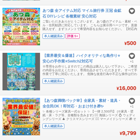
あつ森 全アイテム対応 マイル旅行券 王冠 金鉱
石 DIYレシピ 各種素材 安心対応
ご覧いただきありがとうございます。 あつ森のアイテム・素材・ベ
ル・住民勧誘に対応しています。 こちらは展示用ページです。直接
購入せず、まずコメントで希望内容をお知らせください。 【対応内
容】 ・マイル旅行券 ・ベル ・王冠 / 金鉱石 ・各種素材 ・DIYレシ
本人確認済み
評価 5+
ピ ・家具 / 服 / 植物など各種アイテム ・住民勧誘 【基本メニュ
ー】 マイル旅行券 400枚 = 500円 ベル 1,200万ベル
500
¥
【業界最安＆爆速】ハイクオリティな島作り⭐
安心の手作業⭐Switch2対応可
×1
※専用をお作りしますのでこの商品は購入しないで下さい。 ご希望
の内容をお伝えください、専用出品させていただきます。 すべて手
作業で丁寧に対応いたします。 危険な改造行為や不正な操作は行わ
ず、安全性を最優先にして進めます。 本体BANにつながるようなリ
本人確認済み
スクのある作業は一切いたしません。 日本のお客様にも安心してご
相談いただけるよう、正直で誠実な対応を心がけています。
16,000
¥
『Switch2対応可能』『Ve
【あつ森満喫パック🌸】全家具・素材・道具・
全住民OK！即対応・おまけ付き🎁✨
×1
✨ 各種シリーズ家具一式セット ✨ 【一律 2,500円】 (※家具・壁
紙・床・ラグ等、全種類を含みます) 🏴‍☠️ 海賊シリーズ 💍 ウェディ
ングシリーズ 🎄 クリスマスシリーズ 🧜‍♀️ マーメイドシリーズ 🎁 そ
の他、全シリーズ対応可能です！ 🛠️ 島開拓応援！金道具セット =
本人確認済み
2,000円 現物一式（全6種 × 30セット：合計180個） DIYレシピ一
式（全6种） (※壊れ
9,799
¥