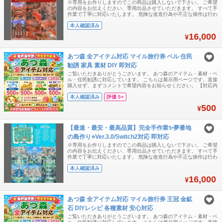
※専用をお作りしますのでこの商品は購入しないで下さい。 ご希望
の内容をお伝えください、専用出品させていただきます。 すべて手
作業で丁寧に対応いたします。 危険な改造行為や不正な操作は行わ
ず、安全性を最優先にして進めます。 本体BANにつながるようなリ
本人確認済み
スクのある作業は一切いたしません。 日本のお客様にも安心してご
相談いただけるよう、正直で誠実な対応を心がけています。
16,000
¥
『Switch2対応可能』『Ve
あつ森 全アイテム対応 マイル旅行券 ベル 住民
勧誘 家具 素材 DIY 即対応
ご覧いただきありがとうございます。 あつ森のアイテム・素材・ベ
ル・住民勧誘に対応しています。 こちらは展示用ページです。直接
購入せず、まずコメントで希望内容をお知らせください。 【対応内
容】 ・マイル旅行券 ・ベル ・王冠 / 金鉱石 ・各種素材 ・DIYレシ
本人確認済み
評価 5+
ピ ・家具 / 服 / 植物など各種アイテム ・住民勧誘 【基本メニュ
ー】 マイル旅行券 400枚 = 500円 ベル 1,200万ベル
500
¥
【最速・最安・最高品質】完全手作業✨夢番地
の島作り⭐Ver.3.0/Switch2対応 即対応
※専用をお作りしますのでこの商品は購入しないで下さい。 ご希望
の内容をお伝えください、専用出品させていただきます。 すべて手
作業で丁寧に対応いたします。 危険な改造行為や不正な操作は行わ
ず、安全性を最優先にして進めます。 本体BANにつながるようなリ
本人確認済み
スクのある作業は一切いたしません。 日本のお客様にも安心してご
相談いただけるよう、正直で誠実な対応を心がけています。
16,000
¥
『Switch2対応可能』『Ve
あつ森 全アイテム対応 マイル旅行券 王冠 金鉱
石 DIYレシピ 各種素材 安心対応
ご覧いただきありがとうございます。 あつ森のアイテム・素材・ベ