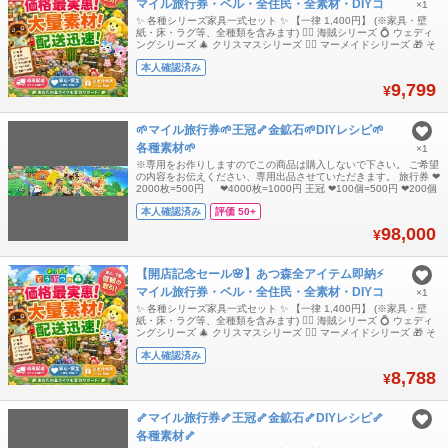
マイル旅行券・ベル・全住民・全素材・DIYコ
×1
ンプ✨爆速
✨ 各種シリーズ家具一式セット ✨ 【一律 1,400円】 (※家具・壁
紙・床・ラグ等、全種類を含みます) 🏴‍☠️ 海賊シリーズ 💍 ウェディ
ングシリーズ 🎄 クリスマスシリーズ 🧜‍♀️ マーメイドシリーズ 🎁 そ
の他、全シリーズ対応可能です！ 🛠️ 島開拓応援！金道具セット =
本人確認済み
1,000円 現物一式（全6種 × 30セット：合計180個） DIYレシピ一
式（全6种） (※壊れ
9,799
¥
🌱マイル旅行券🌱王冠🦴金鉱石🌱DIYレシピ🌱
各種素材🌱
×1
※専用をお作りしますのでこの商品は購入しないで下さい。 ご希望
の内容をお伝えください、専用出品させていただきます。 旅行券 ❤
2000枚=500円 ❤4000枚=1000円 王冠 ❤100個=500円 ❤200個
=1000円 ❤300個=1500円 ❤400個=2000円 金鉱石➢鉄鉱石➢やわ
本人確認済み
評価 50+
らかいもくざい➢かたいもくざい➢もくざい➢ねんど➢いし➢ ❤
3000個=500円 ❤6000個=1
98,000
¥
【開店記念セール🌸】あつ森全アイテム即納⚡️
マイル旅行券・ベル・全住民・全素材・DIYコ
×1
ンプ✨爆速
✨ 各種シリーズ家具一式セット ✨ 【一律 1,400円】 (※家具・壁
紙・床・ラグ等、全種類を含みます) 🏴‍☠️ 海賊シリーズ 💍 ウェディ
ングシリーズ 🎄 クリスマスシリーズ 🧜‍♀️ マーメイドシリーズ 🎁 そ
の他、全シリーズ対応可能です！ 🛠️ 島開拓応援！金道具セット =
本人確認済み
1,000円 現物一式（全6種 × 30セット：合計180個） DIYレシピ一
式（全6种） (※壊れ
8,788
¥
🦴マイル旅行券🦴王冠🦴金鉱石🦴DIYレシピ🦴
各種素材🦴