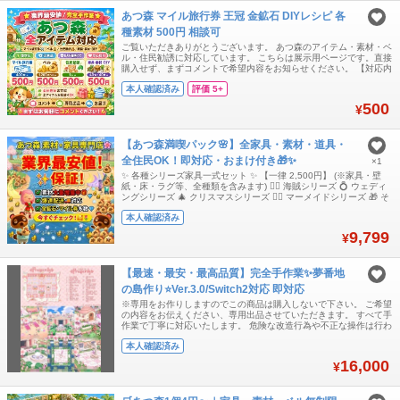
あつ森 マイル旅行券 王冠 金鉱石 DIYレシピ 各
種素材 500円 相談可
ご覧いただきありがとうございます。 あつ森のアイテム・素材・ベ
ル・住民勧誘に対応しています。 こちらは展示用ページです。直接
購入せず、まずコメントで希望内容をお知らせください。 【対応内
容】 ・マイル旅行券 ・ベル ・王冠 / 金鉱石 ・各種素材 ・DIYレシ
本人確認済み
評価 5+
ピ ・家具 / 服 / 植物など各種アイテム ・住民勧誘 【基本メニュ
ー】 マイル旅行券 400枚 = 500円 ベル 1,200万ベル
500
¥
【あつ森満喫パック🌸】全家具・素材・道具・
全住民OK！即対応・おまけ付き🎁✨
×1
✨ 各種シリーズ家具一式セット ✨ 【一律 2,500円】 (※家具・壁
紙・床・ラグ等、全種類を含みます) 🏴‍☠️ 海賊シリーズ 💍 ウェディ
ングシリーズ 🎄 クリスマスシリーズ 🧜‍♀️ マーメイドシリーズ 🎁 そ
の他、全シリーズ対応可能です！ 🛠️ 島開拓応援！金道具セット =
本人確認済み
2,000円 現物一式（全6種 × 30セット：合計180個） DIYレシピ一
式（全6种） (※壊れ
9,799
¥
【最速・最安・最高品質】完全手作業✨夢番地
の島作り⭐Ver.3.0/Switch2対応 即対応
※専用をお作りしますのでこの商品は購入しないで下さい。 ご希望
の内容をお伝えください、専用出品させていただきます。 すべて手
作業で丁寧に対応いたします。 危険な改造行為や不正な操作は行わ
ず、安全性を最優先にして進めます。 本体BANにつながるようなリ
本人確認済み
スクのある作業は一切いたしません。 日本のお客様にも安心してご
相談いただけるよう、正直で誠実な対応を心がけています。
16,000
¥
『Switch2対応可能』『Ve