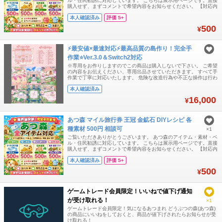
ル・住民勧誘に対応しています。 こちらは展示用ページです。直接
購入せず、まずコメントで希望内容をお知らせください。 【対応内
容】 ・マイル旅行券 ・ベル ・王冠 / 金鉱石 ・各種素材 ・DIYレシ
本人確認済み
評価 5+
ピ ・家具 / 服 / 植物など各種アイテム ・住民勧誘 【基本メニュ
ー】 マイル旅行券 400枚 = 500円 ベル 1,200万ベル
500
¥
⚡最安値×最速対応⚡最高品質の島作り！完全手
作業⭐Ver.3.0＆Switch2対応
※専用をお作りしますのでこの商品は購入しないで下さい。 ご希望
の内容をお伝えください、専用出品させていただきます。 すべて手
作業で丁寧に対応いたします。 危険な改造行為や不正な操作は行わ
ず、安全性を最優先にして進めます。 本体BANにつながるようなリ
本人確認済み
スクのある作業は一切いたしません。 日本のお客様にも安心してご
相談いただけるよう、正直で誠実な対応を心がけています。
16,000
¥
『Switch2対応可能』『Ve
あつ森 マイル旅行券 王冠 金鉱石 DIYレシピ 各
種素材 500円 相談可
×1
ご覧いただきありがとうございます。 あつ森のアイテム・素材・ベ
ル・住民勧誘に対応しています。 こちらは展示用ページです。直接
購入せず、まずコメントで希望内容をお知らせください。 【対応内
容】 ・マイル旅行券 ・ベル ・王冠 / 金鉱石 ・各種素材 ・DIYレシ
本人確認済み
評価 5+
ピ ・家具 / 服 / 植物など各種アイテム ・住民勧誘 【基本メニュ
ー】 マイル旅行券 400枚 = 500円 ベル 1,200万ベル
500
¥
ゲームトレード会員限定！いいねで値下げ通知
が受け取れる！
×1
ゲームトレード会員限定！気になるあつまれ どうぶつの森(あつ森)
の商品にいいねをしておくと、商品が値下げされたらお知らせが受
け取れる！