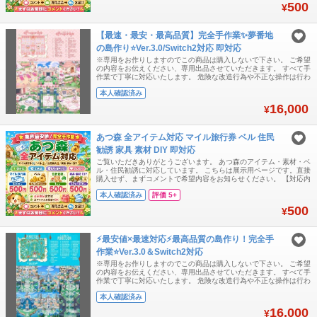
ー】 マイル旅行券 400枚 = 500円 ベル 1,200万ベル
500
¥
【最速・最安・最高品質】完全手作業✨夢番地
の島作り⭐Ver.3.0/Switch2対応 即対応
※専用をお作りしますのでこの商品は購入しないで下さい。 ご希望
の内容をお伝えください、専用出品させていただきます。 すべて手
作業で丁寧に対応いたします。 危険な改造行為や不正な操作は行わ
ず、安全性を最優先にして進めます。 本体BANにつながるようなリ
本人確認済み
スクのある作業は一切いたしません。 日本のお客様にも安心してご
相談いただけるよう、正直で誠実な対応を心がけています。
16,000
¥
『Switch2対応可能』『Ve
あつ森 全アイテム対応 マイル旅行券 ベル 住民
勧誘 家具 素材 DIY 即対応
ご覧いただきありがとうございます。 あつ森のアイテム・素材・ベ
ル・住民勧誘に対応しています。 こちらは展示用ページです。直接
購入せず、まずコメントで希望内容をお知らせください。 【対応内
容】 ・マイル旅行券 ・ベル ・王冠 / 金鉱石 ・各種素材 ・DIYレシ
本人確認済み
評価 5+
ピ ・家具 / 服 / 植物など各種アイテム ・住民勧誘 【基本メニュ
ー】 マイル旅行券 400枚 = 500円 ベル 1,200万ベル
500
¥
⚡最安値×最速対応⚡最高品質の島作り！完全手
作業⭐Ver.3.0＆Switch2対応
※専用をお作りしますのでこの商品は購入しないで下さい。 ご希望
の内容をお伝えください、専用出品させていただきます。 すべて手
作業で丁寧に対応いたします。 危険な改造行為や不正な操作は行わ
ず、安全性を最優先にして進めます。 本体BANにつながるようなリ
本人確認済み
スクのある作業は一切いたしません。 日本のお客様にも安心してご
相談いただけるよう、正直で誠実な対応を心がけています。
16,000
¥
『Switch2対応可能』『Ve