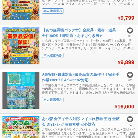
紙・床・ラグ等、全種類を含みます) 🏴‍☠️ 海賊シリーズ 💍 ウェディ
ングシリーズ 🎄 クリスマスシリーズ 🧜‍♀️ マーメイドシリーズ 🎁 そ
の他、全シリーズ対応可能です！ 🛠️ 島開拓応援！金道具セット =
本人確認済み
2,000円 現物一式（全6種 × 30セット：合計180個） DIYレシピ一
式（全6种） (※壊れ
9,799
¥
【あつ森満喫パック🌸】全家具・素材・道具・
全住民OK！即対応・おまけ付き🎁✨
×1
✨ 各種シリーズ家具一式セット ✨ 【一律 2,500円】 (※家具・壁
紙・床・ラグ等、全種類を含みます) 🏴‍☠️ 海賊シリーズ 💍 ウェディ
ングシリーズ 🎄 クリスマスシリーズ 🧜‍♀️ マーメイドシリーズ 🎁 そ
の他、全シリーズ対応可能です！ 🛠️ 島開拓応援！金道具セット =
本人確認済み
2,000円 現物一式（全6種 × 30セット：合計180個） DIYレシピ一
式（全6种） (※壊れ
9,899
¥
⚡最安値×最速対応⚡最高品質の島作り！完全手
作業⭐Ver.3.0＆Switch2対応
×2
※専用をお作りしますのでこの商品は購入しないで下さい。 ご希望
の内容をお伝えください、専用出品させていただきます。 すべて手
作業で丁寧に対応いたします。 危険な改造行為や不正な操作は行わ
ず、安全性を最優先にして進めます。 本体BANにつながるようなリ
本人確認済み
スクのある作業は一切いたしません。 日本のお客様にも安心してご
相談いただけるよう、正直で誠実な対応を心がけています。
16,000
¥
『Switch2対応可能』『Ve
あつ森 全アイテム対応 マイル旅行券 王冠 金鉱
石 DIYレシピ 各種素材 安心対応
×1
ご覧いただきありがとうございます。 あつ森のアイテム・素材・ベ
ル・住民勧誘に対応しています。 こちらは展示用ページです。直接
購入せず、まずコメントで希望内容をお知らせください。 【対応内