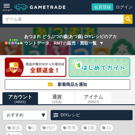
会員登録
ログイン
メニュー
あつまれ どうぶつの森(あつ森) DIYレシピのアカ
ウントデータ、RMTの販売・買取一覧
新着商品を通知
アカウント
通貨
アイテム
(49501)
(2316)
(82827)
DIYレシピ
家具
1
代行
専用
1億
10