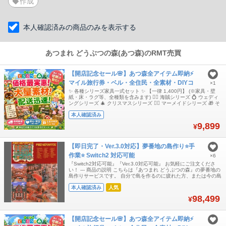
作成
本人確認済みの商品のみを表示する
あつまれ どうぶつの森(あつ森)のRMT売買
【開店記念セール🌸】あつ森全アイテム即納⚡️
マイル旅行券・ベル・全住民・全素材・DIYコ
×1
ンプ✨爆速
✨ 各種シリーズ家具一式セット ✨ 【一律 1,400円】 (※家具・壁
紙・床・ラグ等、全種類を含みます) 🏴‍☠️ 海賊シリーズ 💍 ウェディ
ングシリーズ 🎄 クリスマスシリーズ 🧜‍♀️ マーメイドシリーズ 🎁 そ
の他、全シリーズ対応可能です！ 🛠️ 島開拓応援！金道具セット =
本人確認済み
1,000円 現物一式（全6種 × 30セット：合計180個） DIYレシピ一
式（全6种） (※壊れ
9,899
¥
【即日完了・Ver.3.0対応】夢番地の島作り⭐手
作業⭐ Switch2 対応可能
×6
『Switch2対応可能』『Ver.3.0対応可能』 お気軽にご注文くださ
い！ --- 商品の説明 こちらは『あつまれ どうぶつの森』の夢番地の
島作りサービスです。 自分で島を作るのに疲れた方、または今の島
に満足していない方へ！ 夢番地の島と同じ島を作りたい方は、ぜひ
本人確認済み
人気
コメントしてください！ ご希望の夢番地のコードを教えていただけ
れば、その島とそっくりの島を再現できます。 写真の夢番地だけで
98,499
¥
なく、
【開店記念セール🌸】あつ森全アイテム即納⚡️