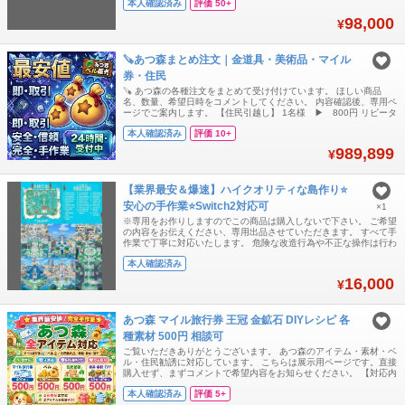
本人確認済み
評価 50+
らかいもくざい➢かたいもくざい➢もくざい➢ねんど➢いし➢ ❤
3000個=500円 ❤6000個=1
98,000
¥
🪚あつ森まとめ注文｜金道具・美術品・マイル
券・住民
🪚 あつ森の各種注文をまとめて受け付けています。 ほしい商品
名、数量、希望日時をコメントしてください。 内容確認後、専用ペ
ージでご案内します。 【住民引越し】 1名様 ▶︎ 800円 リピータ
ー様 ▶︎ 700円 ※全住民対応◎（サンリオキャラは不可） ※未所
本人確認済み
評価 10+
持amiiboは呼び出しにお時間をいただきます 【ベル卸売り】 1000
万ベル ▶︎ 800円 2000万ベル ▶︎ 1,500円 3000万
989,899
¥
【業界最安＆爆速】ハイクオリティな島作り⭐
安心の手作業⭐Switch2対応可
×1
※専用をお作りしますのでこの商品は購入しないで下さい。 ご希望
の内容をお伝えください、専用出品させていただきます。 すべて手
作業で丁寧に対応いたします。 危険な改造行為や不正な操作は行わ
ず、安全性を最優先にして進めます。 本体BANにつながるようなリ
本人確認済み
スクのある作業は一切いたしません。 日本のお客様にも安心してご
相談いただけるよう、正直で誠実な対応を心がけています。
16,000
¥
『Switch2対応可能』『Ve
あつ森 マイル旅行券 王冠 金鉱石 DIYレシピ 各
種素材 500円 相談可
ご覧いただきありがとうございます。 あつ森のアイテム・素材・ベ
ル・住民勧誘に対応しています。 こちらは展示用ページです。直接
購入せず、まずコメントで希望内容をお知らせください。 【対応内
容】 ・マイル旅行券 ・ベル ・王冠 / 金鉱石 ・各種素材 ・DIYレシ
本人確認済み
評価 5+
ピ ・家具 / 服 / 植物など各種アイテム ・住民勧誘 【基本メニュ