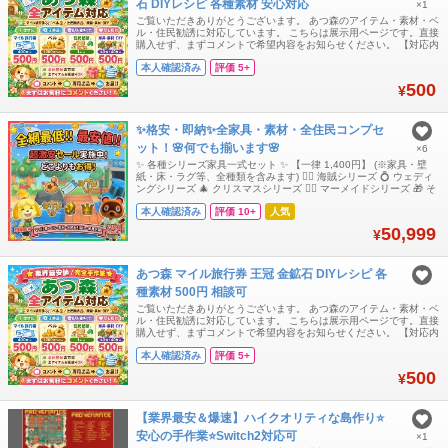
石 DIYレシピ 各種素材 安心対応
×1
ご覧いただきありがとうございます。 あつ森のアイテム・素材・ベ
ル・住民勧誘に対応しています。 こちらは展示用ページです。直接
購入せず、まずコメントで希望内容をお知らせください。 【対応内
容】 ・マイル旅行券 ・ベル ・王冠 / 金鉱石 ・各種素材 ・DIYレシ
本人確認済み
評価 5+
ピ ・家具 / 服 / 植物など各種アイテム ・住民勧誘 【基本メニュ
ー】 マイル旅行券 400枚 = 500円 ベル 1,200万ベル
500
¥
✨格安・即納✨全家具・素材・全住民コンプセ
ット！🌸何でも揃います🌸
×6
✨ 各種シリーズ家具一式セット ✨ 【一律 1,400円】 (※家具・壁
紙・床・ラグ等、全種類を含みます) 🏴‍☠️ 海賊シリーズ 💍 ウェディ
ングシリーズ 🎄 クリスマスシリーズ 🧜‍♀️ マーメイドシリーズ 🎁 そ
の他、全シリーズ対応可能です！ 🛠️ 島開拓応援！金道具セット =
本人確認済み
評価 10+
人気
1,000円 現物一式（全6種 × 30セット：合計180個） DIYレシピ一
式（全6种） (※壊れ
50,999
¥
あつ森 マイル旅行券 王冠 金鉱石 DIYレシピ 各
種素材 500円 相談可
ご覧いただきありがとうございます。 あつ森のアイテム・素材・ベ
ル・住民勧誘に対応しています。 こちらは展示用ページです。直接
購入せず、まずコメントで希望内容をお知らせください。 【対応内
容】 ・マイル旅行券 ・ベル ・王冠 / 金鉱石 ・各種素材 ・DIYレシ
本人確認済み
評価 5+
ピ ・家具 / 服 / 植物など各種アイテム ・住民勧誘 【基本メニュ
ー】 マイル旅行券 400枚 = 500円 ベル 1,200万ベル
500
¥
【業界最安＆爆速】ハイクオリティな島作り⭐
安心の手作業⭐Switch2対応可
×1