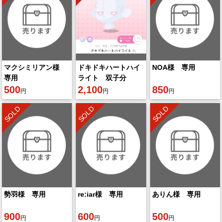
マクシミリアン様
ドキドキハートハイ
NOA様 専用
専用
ライト 双子分
500
2,100
850
円
円
円
SOLD
SOLD
SOLD
勢羽様 専用
re:iar様 専用
ありん様 専用
900
600
500
円
円
円