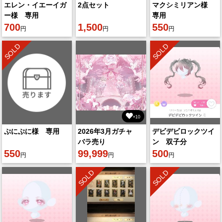
エレン・イエーイガ
2点セット
マクシミリアン様
ー様 専用
専用
700
1,500
550
円
円
円
SOLD
SOLD
×10
ぷにぷに様 専用
2026年3月ガチャ
デビデビロックツイ
バラ売り
ン 双子分
550
99,999
500
円
円
円
SOLD
SOLD