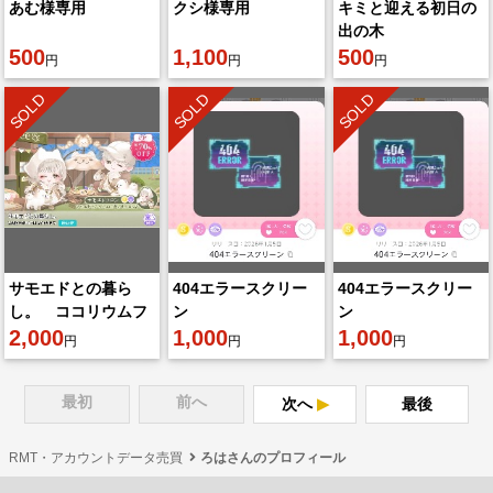
あむ様専用
クシ様専用
キミと迎える初日の
出の木
500
1,100
500
円
円
円
SOLD
SOLD
SOLD
サモエドとの暮ら
404エラースクリー
404エラースクリー
し。 ココリウムフ
ン
ン
ルセット
2,000
1,000
1,000
円
円
円
最初
前へ
次へ
最後
RMT・アカウントデータ売買
ろはさんのプロフィール