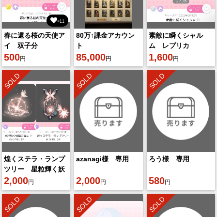
×11
春に還る桜の天使ア
80万↑課金アカウン
素敵に瞬くシャル
イ 双子分
ト
ム レプリカ
500
85,000
1,600
円
円
円
SOLD
SOLD
SOLD
煌くステラ・ランプ
azanagi様 専用
ろう様 専用
ツリー 星粒輝く妖
精の魔法 2点セッ
2,000
2,000
580
円
円
円
ト
SOLD
SOLD
SOLD