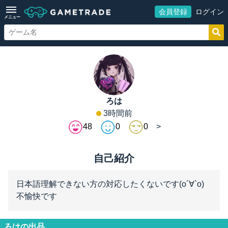
会員登録
ログイン
メニュー
ろは
3時間前
48
0
0
自己紹介
日本語理解できない方の対応したくないです(о´∀`о)
不愉快です
ろはの出品