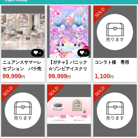
SOLD
×4
×1
ニュアンスサマーレ
【ガチャ】パニック
コンラト様 専用
セプション バラ売
☆ゾンビアイスクリ
り
99,999
ーム
99,999
1,100
円
円
円
SOLD
SOLD
SOLD