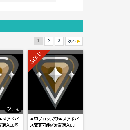
1
2
3
次へ
SOLD
いいね
🔥メアドパ
🔥💥ブロンズ💥🔥メアドパ
入👌🏻即
ス変更可能✅無言購入👌🏻