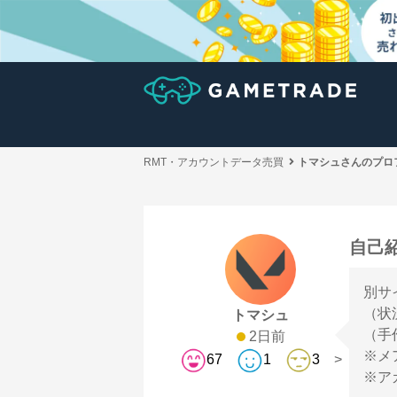
RMT・アカウントデータ売買
トマシュさんのプロ
自己
別サ
（状
トマシュ
（手
2日前
※メ
67
1
3
※ア