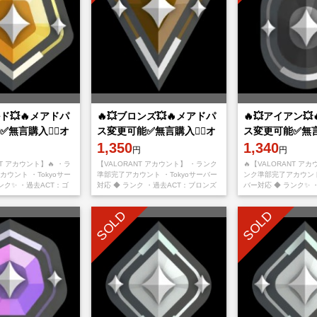
ルド💥🔥メアドパ
🔥💥ブロンズ💥🔥メアドパ
🔥💥アイアン
無言購入👌🏻オ
ス変更可能✅無言購入👌🏻オ
ス変更可能✅無言購
示時即対応可能
ンライン表示時即対応可✅
1,350
ンライン表示時
1,340
円
円
NT アカウント】🔥 ・ラ
【VALORANT アカウント】 ・ランク
🔥【VALORANT アカ
ウント ・Tokyoサー
準部完了アカウント ・Tokyoサーバー
ンク準部完了アカウント 
ンク✨ ・過去ACT：ゴ
対応 ◆ ランク ・過去ACT：ブロンズ
バー対応 ◆ ランク✨ 
ウント詳細✨ ・メール
◆ アカウント詳細 ・メール変更可能
イアン ◆ アカウント
ス
・パスワード変
変更可能 ・パス
SOLD
SOLD