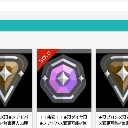
SOLD
ンズ💥🔥メアドパ
！！格安！！🔥💥ダイヤ💥
🔥💥ブロンズ
無言購入👌🏻即
🔥メアドパス変更可能✅無
ス変更可能✅無言購