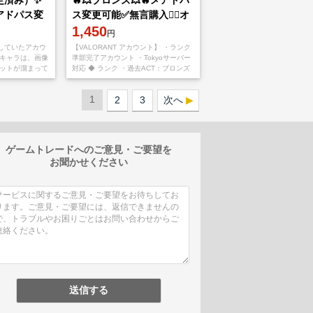
定済み）✨
🔥💥ブロンズ💥🔥メアドパ
アドパス変
ス変更可能✅無言購入👌🏻オ
変更可能✅
ンライン表示時即対応可能
1,450
円
していたアカウ
【VALORANT アカウント】 ・ランク
放キャラは、画像
準部完了アカウント ・Tokyoサーバー
ジットが溜まって
対応 ◆ ランク ・過去ACT：ブロンズ
解放可能です。
◆ アカウント詳細 ・メール変更可能
ウント】🔥 ・ラ
・パスワード変
1
2
3
次へ
ゲームトレードへのご意見・ご要望を
お聞かせください