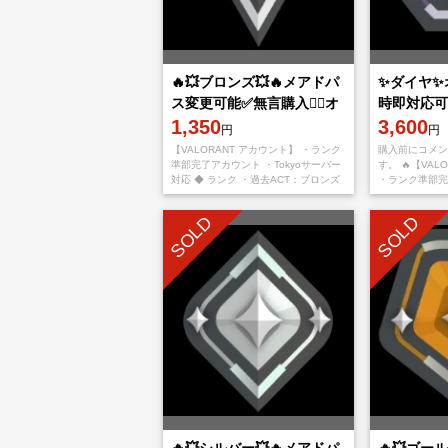
🔥💥ブロンズ💥🔥メアドパ
✨ダイヤ✨
ス変更可能✅無言購入👌🏻オ
時即対応可
ンライン表示時即対応可✅
1,350
更可能✅コ
3,600
円
円
確認お願い
【VALORANT アカウント】 ・ランク
購入前にコメン
準部完了アカウント ・Tokyoサーバー
す。 🔥【VAL
対応 ◆ ランク ・過去ACT：ブロンズ
・ランク準部完了
◆ アカウント詳細 ・メール変更可能
サーバー対応 ◆
・パスワード変
ダイヤ ◆ アカ
SOLD
SOLD