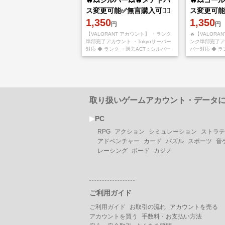
🔥💥シルバー💥🔥メアドパ
🔥💥ゴー
ス変更可能✅無言購入可👌🏻
ス変更可能✅
オンライン表示即対応可能
1,350
対応可能✅
1,350
円
円
【VALORANT アカウント】 ・ランク
🔥【VALORA
準部完了アカウント ・Tokyoサーバー
ンク準部完了アカ
対応 ◆ ランク ・過去ACT：シルバー
バー対応 ◆ ラ
◆ アカウント詳細 ・メール変更可能
ールド ◆ アカ
・パスワード変
変更可能 ・パ
取り扱いゲームアカウント・データ
▶︎
PC
RPG
アクション
シミュレーション
ストラテ
アドベンチャー
カード
パズル
スポーツ
音
レーシング
ボード
カジノ
ご利用ガイド
ご利用ガイド
お取引の流れ
アカウントを売る
アカウントを買う
手数料・お支払い方法