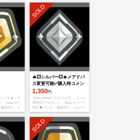
・パスワード変
SOLD
🔥💥シルバー💥🔥メアドパ
ス変更可能✅購入時コメン
トお願いいたします。
1,350
円
ウント】🔥 ・ラ
【VALORANT アカウント】 ・ランク
・Tokyoサー
準部完了アカウント ・Tokyoサーバー
・過去ACT：ゴ
対応 ◆ ランク ・過去ACT：シルバー
詳細✨ ・メール
◆ アカウント詳細 ・メール変更可能
・パスワード変
SOLD