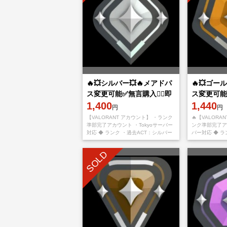
🔥💥シルバー💥🔥メアドパ
🔥💥ゴー
ス変更可能✅無言購入👌🏻即
ス変更可能✅
対応可✅
1,400
ンライン表
1,440
円
円
【VALORANT アカウント】 ・ランク
🔥【VALORA
準部完了アカウント ・Tokyoサーバー
ンク準部完了アカ
対応 ◆ ランク ・過去ACT：シルバー
バー対応 ◆ ラ
◆ アカウント詳細 ・メール変更可能
ールド ◆ アカ
・パスワード変
変更可能 ・パ
SOLD