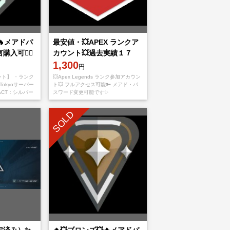
🔥メアドパ
最安値・💥APEX ランクア
入可👌🏻
カウント💥過去実績１７
件！！オンライン表示時即
1,300
円
対応可 無言購入〇！
ウント】 ・ランク
💥Apex Legends ランク参加アカウン
okyoサーバー
ト💥 フルアクセス可能🔑 メアド・パ
ACT：シルバー
スワード変更可能です✨
メール変更可能
━━━━━━━━━━━━━━ 🌟アカウント詳細
🌟 ✅ ランク参加可能 ✅ セカンドオ
SOLD