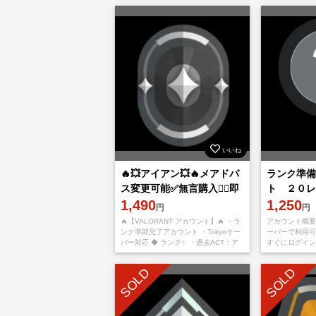
す。 内部レート上がりきっておらず、
・パスワード変
ダイヤプラチナ
いいね
🔥💥アイアン💥🔥メアドパ
ランク準備
ス変更可能✅無言購入👌🏻即
ト ２０レ
対応🔥
1,490
🔥
1,250
円
円
🔥【VALORANT アカウント】🔥 ・ラ
アカウント概要
ンク準部完了アカウント ・Tokyoサー
ーバーで利用可
バー対応 ◆ ランク✨ ・過去ACT：ア
すぐにログイン
イアン ◆ アカウント詳細✨ ・メール
アドレス変更可能 ・P
変更可能 ・パス
Xbox対応
SOLD
SOLD