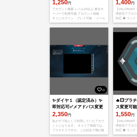
🔥
1,250
対応🔥
1,400
円
円
アカウント概要 レベル20以上 東京サ
【VALORAN
ーバーで利用可能 アカウント情報 ・
準部完了アカウン
すぐにログイン・プレイ可能 ・メール
対応 ◆ ランク
アドレス変更可能 ・PC / PlayStation /
◆ アカウント
Xbox対応
・パスワード変
×3
✨ダイヤ１（認定済み）✨
🔥💥プラ
即対応可✅メアドパス変更
ス変更可能✅
可能✅名前即変更可能✅即
2,350
対応🔥
1,550
円
円
対応🔥即対応🔥
私がサブ垢として利用していたアカウ
【VALORAN
ントになります。 キャリア画面では、
準部完了アカウン
プラチナ２ですが、この試合で飛び級
対応 ◆ ランク
し ランクはダイヤ１の２５になりま
◆ アカウント