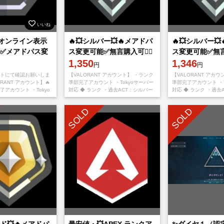
いいね
オンライン表示
🔥💥シルバー💥🔥メアドパ
🔥💥シルバー
✅メアドパス変
ス変更可能✅無言購入可👌🏻
ス変更可能✅無言購
メントにて購入
即対応可✅
1,350
即対応可✅
1,346
円
円
致します。
トにて確認お願いしま
【VALORANT アカウント】 ・ランク
【VALORANT アカ
ORANT アカウント】🔥
準部完了アカウント ・Tokyoサーバー
準部完了アカウント ・T
アカウント ・Tokyo
対応 ◆ ランク ・過去ACT：シルバー
対応 ◆ ランク ・過去
 ランク ・過去ACT：
◆ アカウント詳細 ・メール変更可能
◆ アカウント詳細 ・
・パスワード変
・パスワード変
SOLD
SOLD