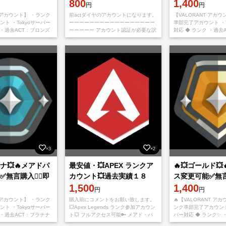
言購入👌🏻即対応🔥認証必要
800
対応🔥
1,400
円
円
T アカウント】 ・ランク
前actダイヤのアカウントになります。
【VALORANT アカ
ト ・Tokyoサーバー
ーーーーーーーーーーーーーーーーー
準部完了アカウント ・T
 ・過去ACT：ブロンズ
ーーーーー アカウント認証が必要な訳
対応 ◆ ランク ・過去
詳細 ・メール変更可能
アリ商品になります。 ーーーーーーー
◆ アカウント詳細 ・
ーーーーーーーーーーーーーーー アカ
・パスワード変
ウント認証が
×3
×2
チナ💥🔥メアドパ
最安値・💥APEX ランクア
🔥💥ゴールド
無言購入👌🏻即
カウント💥過去実績１８
ス変更可能✅無言購
件！！即対応🔥
1,500
対応🔥
1,400
円
円
T アカウント】 ・ランク
購入前にコメントをお願い致します。
🔥【VALORANT アカ
ト ・Tokyoサーバー
💥Apex Legends ランク参加アカウン
ンク準部完了アカウント 
 ・過去ACT：プラチナ
ト💥 フルアクセス可能🔑 メアド・パ
バー対応 ◆ ランク✨ 
詳細 ・メール変更可能
スワード変更可能です✨
ールド ◆ アカウント