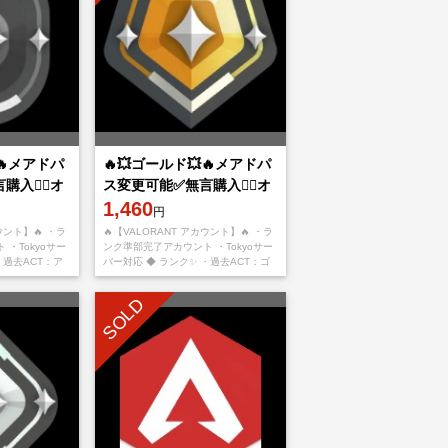
🔥メアドパ
🔥💥ゴールド💥🔥メアドパ
入👌🏻オ
ス変更可能✅無言購入👌🏻オ
即対応可✅
ンライン表示時即対応可能
1,460
円
ウント】🔥 ・ラ
🔥【VALORANT アカウント】🔥 ・ラ
・Tokyoサー
ンク準部完了アカウント ・Tokyoサー
・過去ACT：ア
バー対応 ◆ ランク✨ ・過去ACT：ゴ
詳細✨ ・メール
ールド ◆ アカウント詳細✨ ・メール
変更可能 ・パス
SOLD