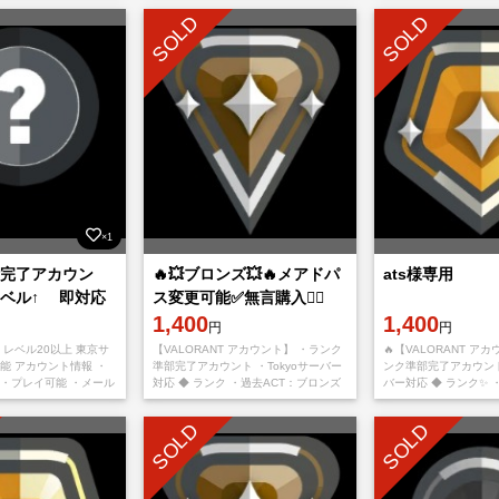
━━━━━━━━━━━━━━ 🌟アカウント
変更可能 ・パス
SOLD
SOLD
×1
完了アカウン
🔥💥ブロンズ💥🔥メアドパ
ats様専用
ベル↑ 即対応
ス変更可能✅無言購入👌🏻
1,400
1,400
円
円
 レベル20以上 東京サ
【VALORANT アカウント】 ・ランク
🔥【VALORANT アカ
能 アカウント情報 ・
準部完了アカウント ・Tokyoサーバー
ンク準部完了アカウント 
・プレイ可能 ・メール
対応 ◆ ランク ・過去ACT：ブロンズ
バー対応 ◆ ランク✨ 
C / PlayStation /
◆ アカウント詳細 ・メール変更可能
ールド ◆ アカウント
・パスワード変
変更可能 ・パス
SOLD
SOLD