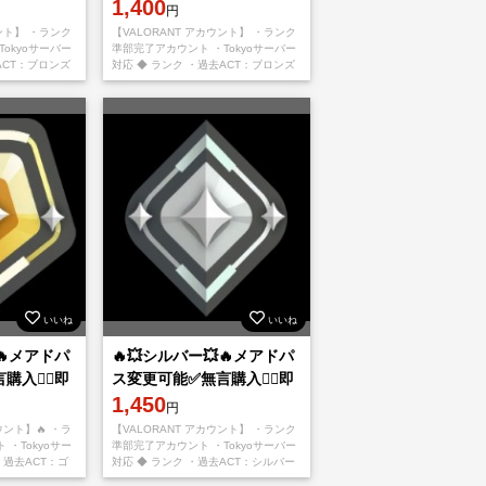
1,400
円
ウント】 ・ランク
【VALORANT アカウント】 ・ランク
okyoサーバー
準部完了アカウント ・Tokyoサーバー
ACT：ブロンズ
対応 ◆ ランク ・過去ACT：ブロンズ
メール変更可能
◆ アカウント詳細 ・メール変更可能
・パスワード変
いいね
いいね
🔥メアドパ
🔥💥シルバー💥🔥メアドパ
入👌🏻即
ス変更可能✅無言購入👌🏻即
対応🔥
1,450
円
ウント】🔥 ・ラ
【VALORANT アカウント】 ・ランク
・Tokyoサー
準部完了アカウント ・Tokyoサーバー
・過去ACT：ゴ
対応 ◆ ランク ・過去ACT：シルバー
詳細✨ ・メール
◆ アカウント詳細 ・メール変更可能