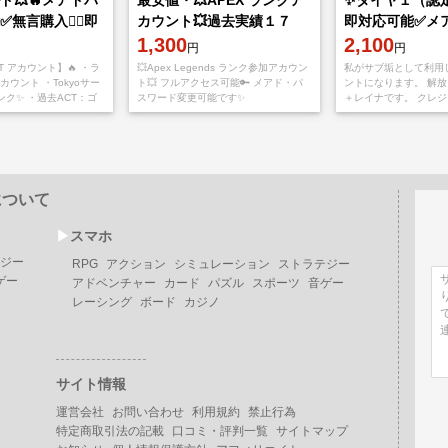
ルド💥🔥メアドパ
最安値・💥APEX ランクア
✨ダイヤ１（認
無言購入👌🏻即
カウント💥過去実績１７
即対応可能✅メ
件！！オンライン表示時即
1,300
更可能✅名前即
2,100
円
円
対応可 無言購入〇！
NT アカウント】🔥 ・ラ
💥Apex Legends ランク参加アカウン
私がサブ垢として利用
ウント ・Tokyoサー
ト💥 フルアクセス可能🔑 メアド・パ
ントになります。 解
ンク✨ ・過去ACT：ゴ
スワード変更可能です✨
＋レイナです。 クレ
ウント詳細✨ ・メール
━━━━━━━━━━━━━━ 🌟アカウント詳細
いるので、１キャラ即
ス
🌟 ✅ ランク参加可能 ✅ セ
🔥【VALORANT アカ
ンク準
について
▶︎
スマホ
ジー
RPG
アクション
シミュレーション
ストラテジー
ゲー
アドベンチャー
カード
パズル
スポーツ
音ゲー
レーシング
ボード
カジノ
サイト情報
運営会社
お問い合わせ
利用規約
禁止行為
特定商取引法の記載
口コミ・評判一覧
サイトマップ