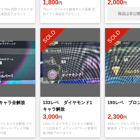
1,800
ント
2,000
円
円
3 50rr 内部プラチナダ
75レベ ゴールド2 解放キャラ画像 現
商品は非公
在未設定アカウント
在メアド未設定アカウント
SOLD
SOLD
 キャラ全解放
133レベ ダイヤモンド1
193レベ ブロ
キャラ解放
3,000
2,300
円
円
バー1 キャラ全解放 スキ
133レベ ダイヤモンド1 キャラ解放ミ
193レベ ブロンズ3 
京サーバープレイ可能
クス以外全て メアドパスワード変更可
解放済 メアドパス変更
可能
能 内部アセ〜ダイヤ