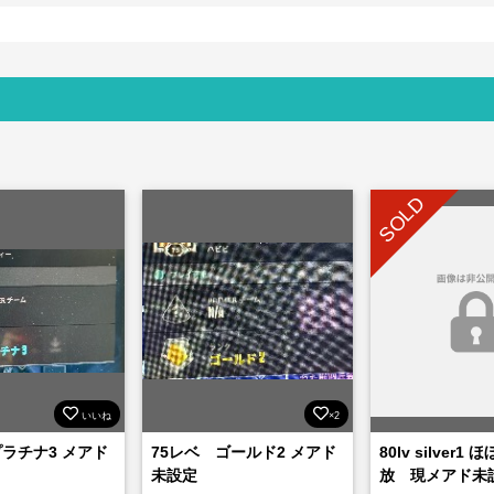
SOLD
いいね
×2
プラチナ3 メアド
75レベ ゴールド2 メアド
80lv silver1
未設定
放 現メアド未