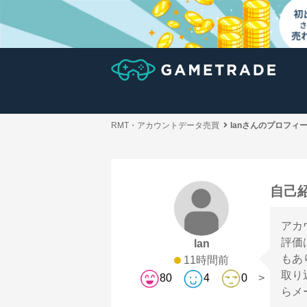
RMT・アカウントデータ売買
lanさんのプロフィ
自己
アカ
評価
lan
もあ
11時間前
取り
80
4
0
らメ