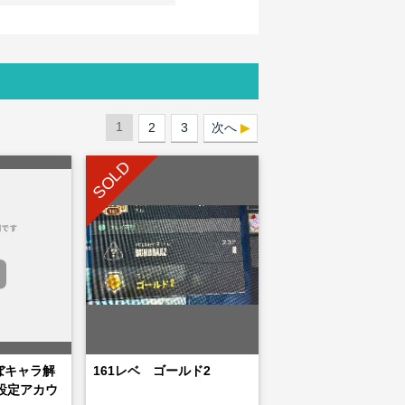
1
2
3
次へ
SOLD
 ほぼキャラ解
161レベ ゴールド2
設定アカウ