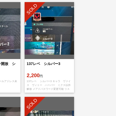
SOLD
ラ開放 シ
137レベ シルバー3
2,200
円
メールアドレス未
137レベ シルバー3 キャラ ヴァイ
ス ヴィトー ハーバー ミクス以外
解放 メアドパスワード変更可能 リス
クのある行動コミュニケーションでの
警告あります。ペナルティなどはあり
SOLD
ません。