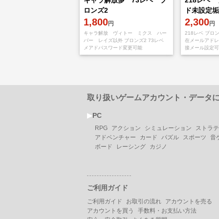
キャラ解放多 73レベ ブ
218レベ 
ロンズ2
ド未設定
1,800
2,300
円
円
キャラ解放 ヴィトー ミクス ハー
218レベ ブロ
バー レイズ以外 ブロンズ2 73レベ
在メールアドレ
メアドパスワード変更可能
接メール設定可
高ランクアカウ
募集に参加する
取り扱いゲームアカウント・データ
▶︎
PC
RPG
アクション
シミュレーション
ストラテ
アドベンチャー
カード
パズル
スポーツ
音
ボード
レーシング
カジノ
ご利用ガイド
ご利用ガイド
お取引の流れ
アカウントを売る
アカウントを買う
手数料・お支払い方法