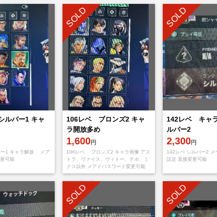
SOLD
SOLD
シルバー1 キャ
106レベ ブロンズ2 キャ
142レベ キャ
ラ開放多め
ルバー2
1,600
2,300
円
円
バー1 キャラ解放 メア
106レベ ブロンズ2 キャラ画像 アス
142レベ シルバー2 
更可能
トラ、ヴァイス、ヴィトー、テホ、ミ
設定 直接変更可能
クス以外 メアドパスワード変更可能
SOLD
SOLD