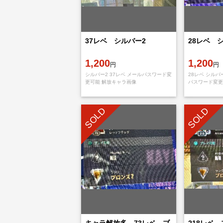
37レベ シルバー2
28レベ 
1,200
1,200
円
円
シルバー2 37レベ メールパスワード変
28レベ シルバ
更可能 解放キャラ画像
パスワード変更
SOLD
SOLD