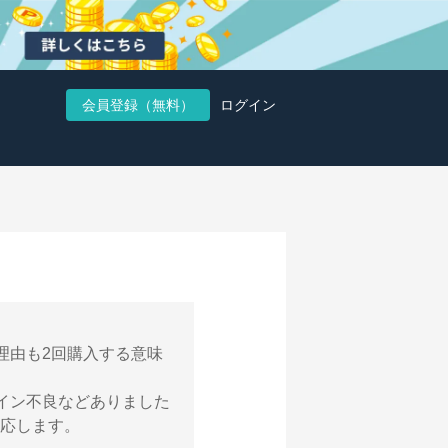
会員登録（無料）
ログイン
理由も2回購入する意味
イン不良などありました
対応します。