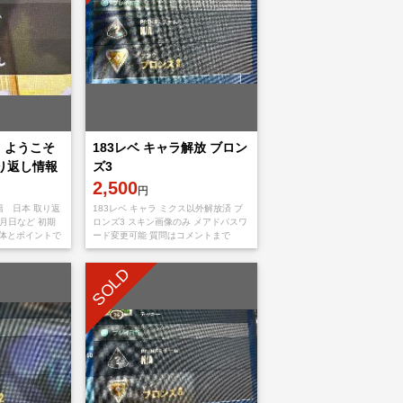
渡 ようこそ
183レベ キャラ解放 ブロン
り返し情報
ズ3
コンペ可能
2,500
円
籍 日本 取り返
183レベ キャラ ミクス以外解放済 ブ
月日など 初期
ロンズ3 スキン画像のみ メアドパスワ
2体とポイントで
ード変更可能 質問はコメントまで
ごと譲渡。ようこそ
メー
SOLD