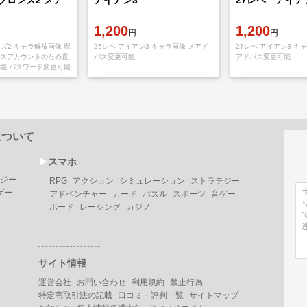
ブロンズ2 メア
アイアン3
27レベ アイア
垢
1,200
1,200
円
円
ンズ2 キャラ解放画像 現
25レベ アイアン3 キャラ画像 メアド
27レベ アイアン3 キ
スアカウントのため直
パス変更可能
アドパス変更可能
能 パスワード変更可能
ントのため本垢として
ことが可能です。
について
▶︎
スマホ
ジー
RPG
アクション
シミュレーション
ストラテジー
ゲー
アドベンチャー
カード
パズル
スポーツ
音ゲー
ボード
レーシング
カジノ
サイト情報
運営会社
お問い合わせ
利用規約
禁止行為
特定商取引法の記載
口コミ・評判一覧
サイトマップ