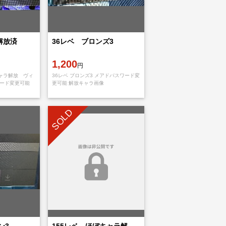
ラ解放済
36レベ ブロンズ3
1,200
円
キャラ解放 ヴィ
36レベ ブロンズ3 メアドパスワード変
ワード変更可能
更可能 解放キャラ画像
SOLD