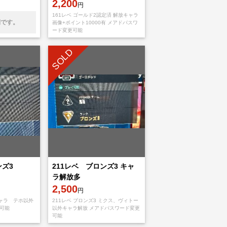
2,200
円
161レベ ゴールド2認定済 解放キャラ
開です。
画像+ポイント10000有 メアドパスワ
ード変更可能
SOLD
ンズ3
211レベ ブロンズ3 キャ
ラ解放多
2,500
円
キャラ テホ以外
211レベ ブロンズ3 ミクス、ヴィトー
可能
以外キャラ解放 メアドパスワード変更
可能