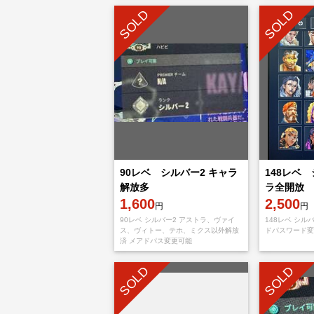
SOLD
SOLD
90レベ シルバー2 キャラ
148レベ 
解放多
ラ全開放
1,600
2,500
円
円
90レベ シルバー2 アストラ、ヴァイ
148レベ シル
ス、ヴィトー、テホ、ミクス以外解放
ドパスワード変
済 メアドパス変更可能
SOLD
SOLD