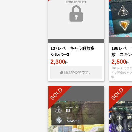
137レベ キャラ解放多
198レベ
シルバー3
放 スキン
2,300
2,500
円
円
198レベ ミク
商品は非公開です。
キン画像のみ 
能
SOLD
SOLD