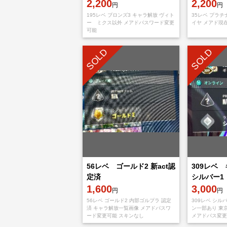
2,200
2,200
円
円
195レベ ブロンズ3 キャラ解放 ヴィト
35レベ プラチナ
ー ミクス以外 メアドパスワード変更
イヤ メアド現
可能
SOLD
SOLD
56レベ ゴールド2 新act認
309レベ
定済
シルバー1
1,600
3,000
円
円
56レベ ゴールド2 内部ゴルプラ 認定
309レベ シル
済 キャラ解放一覧画像 メアドパスワ
ン一部あり 東
ード変更可能 スキンなし
メアドパス変更