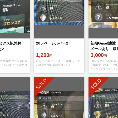
 ミクス以外解
20レベ シルバー2
初期Gmail譲
少
メールあり 取
1,200
あり 日本垢 
3,000
円
円
初期垢
ス以外解放 ブロンズ2 ス
20レベ シルバー2 キャラ画像 メアド
20レベ コンペ可能 国
メアドパスワード変更可
パス変更可能 質問はコメント
し情報すべてあり 生年
キャラ+フリーキャラ
1体解放可能 Gmail
メールあり。 ようこそ
SOLD
SOLD