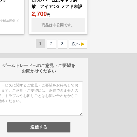
ン3
155レベ ほぼキャラ解
放 アイアン3 メアド未設
定垢
2,700
円
ャラ解放画像 メ
商品は非公開です。
1
2
3
次へ
ゲームトレードへのご意見・ご要望を
お聞かせください