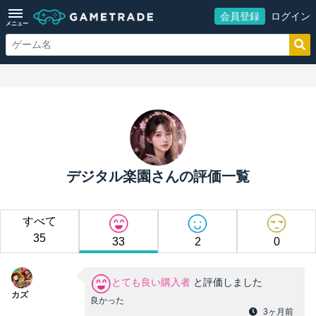
会員登録
ログイン
メニュー
デジタル楽園さんの評価一覧
すべて
35
33
2
0
とても良い購入者
と評価しました
カズ
良かった
3ヶ月前