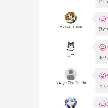
良い
Roxas_shion
迅速
しー
あり
N4kyth7ktzOkuda
とて