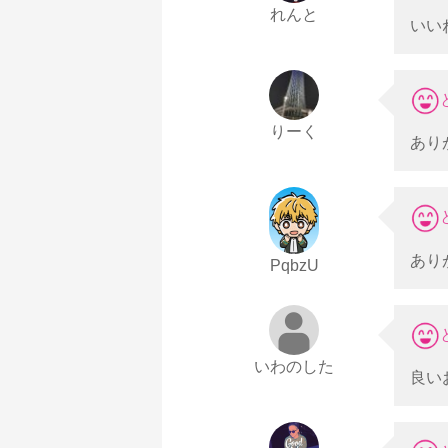
れんと
いい
りーく
あり
あり
PqbzU
いわのした
良い