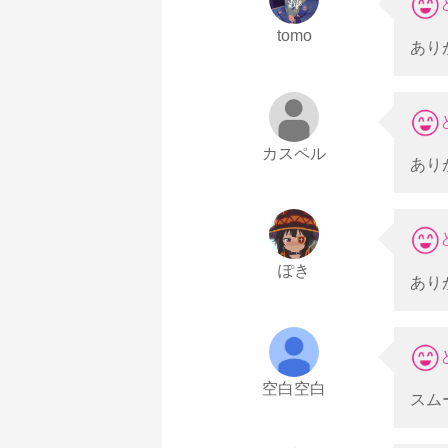
tomo
あり
カスペル
あり
ぽき
あり
空白空白
スム