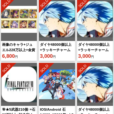
SOLD
SOLD
SOLD
画像のキャラ+ジュ
ダイヤ48000個以上
ダイヤ48000個以上
エル228万以上+金貨
+ラッキーチャーム
+ラッキーチャーム
20000+チケット
6,800
3~8枚
3,000
3~8枚
3,000
円
円
円
4400
SOLD
SOLD
SOLD
🎯★5武器210個↑+石
IOS/Android 石
ダイヤ48000個以上