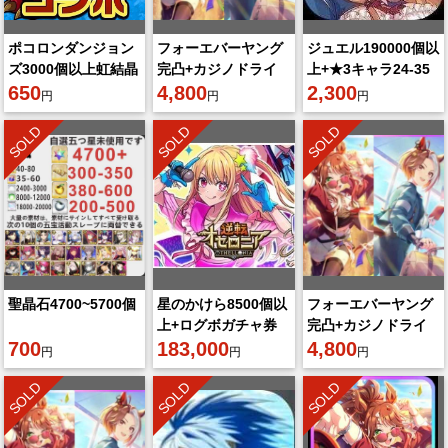
ポコロンダンジョン
フォーエバーヤング
ジュエル190000個以
ズ3000個以上虹結晶
完凸+カジノドライ
上+★3キャラ24-35
650
ヴ完凸+ジュエル
4,800
体！
2,300
円
円
円
195000個以上+3★
SOLD
SOLD
SOLD
ウマの娘5~10体
聖晶石4700~5700個
星のかけら8500個以
フォーエバーヤング
上+ログボガチャ券
完凸+カジノドライ
700
等自体有無ランダム
183,000
ヴ完凸+ジュエル
4,800
円
円
円
ランク2
195000個以上+3★
SOLD
SOLD
SOLD
ウマの娘5~10体