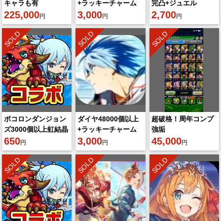
キャラも有
+ラッキーチャーム
完凸+ジュエル
225,000
3~8枚
3,000
200000個以上
2,700
円
円
円
+SSR60-80体
SOLD
SOLD
SOLD
ポコロンダンジョン
ダイヤ48000個以上
超破格！周年コンプ
ズ3000個以上虹結晶
+ラッキーチャーム
強垢
650
3~8枚
3,000
45,000
円
円
円
SOLD
SOLD
SOLD