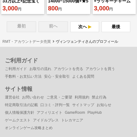
33万以上+記念宝く
14000~15000個+★5
+ラッキーチャーム
じ箱80以上+5★武器
3,000
キャラ45~55体 初期
800
3~8枚
3,000
円
円
円
確認巻40以上+5★引
垢
換券5
最初
前へ
次へ
最後
RMT・アカウントデータ売買
ヴィンツェンティさんのプロフィール
ご利用ガイド
ご利用ガイド
お取引の流れ
アカウントを売る
アカウントを買う
手数料・お支払い方法
安心・安全取引
よくある質問
サイト情報
運営会社
お問い合わせ
ご意見・ご要望
利用規約
禁止行為
特定商取引法の記載
口コミ・評判一覧
サイトマップ
お知らせ
個人情報保護方針
アフィリエイト
GameRoom
PlayHub
ゲームクエスト
アイドルプレス
トレカマニア
オンラインゲーム攻略まとめ