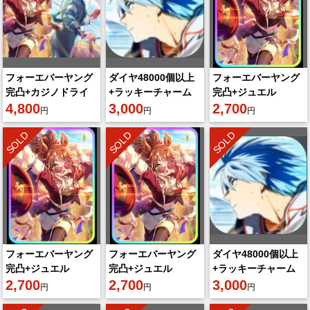
フォーエバーヤング
ダイヤ48000個以上
フォーエバーヤング
完凸+カジノドライ
+ラッキーチャーム
完凸+ジュエル
ヴ完凸+ジュエル
4,800
3~8枚
3,000
200000個以上
2,700
円
円
円
195000個以上+3★
+SSR60-80体
SOLD
SOLD
SOLD
ウマの娘5~10体
フォーエバーヤング
フォーエバーヤング
ダイヤ48000個以上
完凸+ジュエル
完凸+ジュエル
+ラッキーチャーム
200000個以上
2,700
200000個以上
2,700
3~8枚
3,000
円
円
円
+SSR60-80体
+SSR60-80体