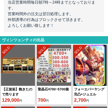
当店営業時間毎日朝7時～24時までとなっておりま
す。
営業時間外の注文は翌日処理します。
外部誘導の行為はブロックさせて頂きます。
よろしくお願い致します！
ヴィンツェンティの出品
SOLD
SOLD
SOLD
【正規垢】飽きたの
聖晶石4700~5700個
フォーエバーヤング
で売ります
完凸+ジュエル
129,000
700
200000個以上
2,700
円
円
円
+SSR60-80体