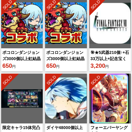
SOLD
SOLD
SOLD
ポコロンダンジョン
ポコロンダンジョン
🎯★5武器210個↑+石
ズ3000個以上虹結晶
ズ3000個以上虹結晶
33万以上+記念宝く
650
650
じ箱80以上+5★武器
3,200
円
円
円
確認巻40以上+5★引
SOLD
SOLD
SOLD
換券5
限定キャラ15体完凸
ダイヤ48000個以上
フォーエバーヤング