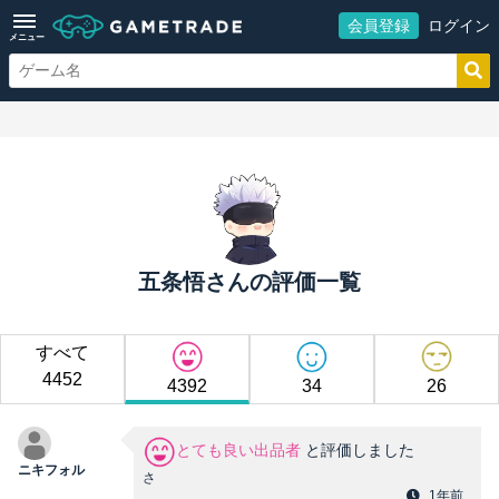
会員登録
ログイン
メニュー
五条悟さんの評価一覧
すべて
4452
4392
34
26
とても良い出品者
と評価しました
ニキフォル
さ
1年前