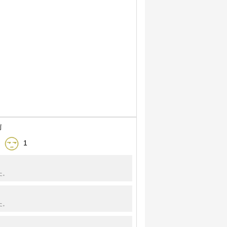
前
1
た。
た。