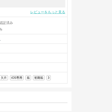
レビューをもっと見る
認証済み
み
ュ
欠片
iOS専用
垢
初期垢
3