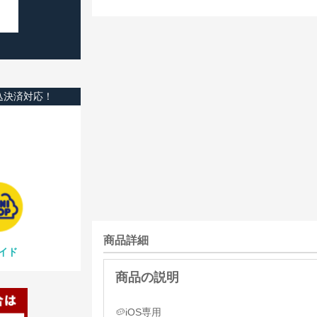
込決済対応！
商品詳細
イド
🥔iOS専用