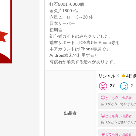
虹石5001~6000個
金欠片1800+個
六星ヒーロー 3～20 体
日本サーバー
初期垢
初心者ガイドのみをクリアした、
端末サポート：IOS専用=IPhone専用
本アカウントはIPhone専属です、
Android端末で利用すると、
有償石が消失する恐れがあります、
リシャルド
4日
27
2
とても良い出品者
ありがとうございまし
出品者
とても良い出品者
ありがとうございまし
とても良い出品者