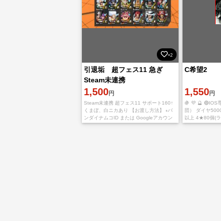
×2
引退垢 超フェス11 急ぎ
C希望2
Steam未連携
1,500
1,550
円
円
Steam未連携 超フェス11 サポート160↑
🍇 💜 🔮 
くまぼ、白ニカあり 【お渡し方法】 ▫️バ
団） ダイヤ5000
ンダイナムコID または Googleアカウン
以上 4★80個(
トにてお渡しします。 ▫️捨てメールアドレ
プライバシーを
ス等は購入者様
キュリティ対策