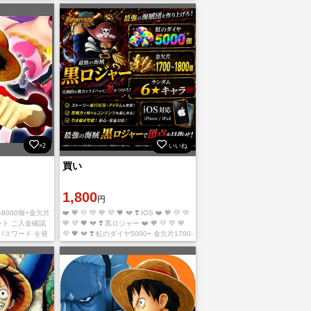
000~6500個
ご利用、心よりお待ちしております。 多
取
少誤差がありますので予めご
×2
いいね
買い
1,800
円
0-8000個+金欠片
❤️ 🧡 💛 💚 💙 💜 🖤 💔 ❣️ IOS ❤️ 🧡 💛 💚
ント ご入金確認
💙 💜 🖤 💔 ❣️ 黒ロジャー ❤️ 🧡 💛 💚 💙
パスワード を発
💜 🖤 💔 ❣️ 虹のダイヤ5000+ 金欠片1700-
よりお待ちしてお
1800 ランダム
ま