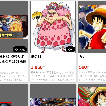
送り致します。 ご利用、
え、厳重なセキュリティ対策を実施しま
IOS初期垢 クザン ダイヤ5
ております
す。 お客様の信頼と安心を大切にし、
金欠片2000~2800枚 【
いいね
×2
強1体】炎帝サボ
親切34
るい
. 金欠片1601機種
1,850
500
円
円
りがとうございます。
💟💟💟Android専用 初期アカウント 水着
Android専用 ダイヤ550
 バウンティラッシュのアカ
ビッグマム ダイヤ4700-7000個 金欠片
600+その他 初期アカウ
ております。 【内容】
6000 6★35個(ランダム) 初期アカウント
後に、引き継ぎコードと
サボ ダイヤ5000~6500個
入金確認後に引き継ぎ情報をお送り致し
送致します ご利用、心
00枚 【
ます。 ご利用、心
ります。 多少誤差があり