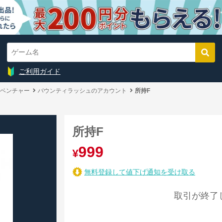
ご利用ガイド
ベンチャー
バウンティラッシュのアカウント
所持F
所持F
999
¥
無料登録して値下げ通知を受け取る
取引が終了