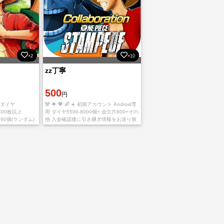
×2
×10
zz丁寧
500
円
用 ダイヤ
🐼 🌟 💖 🌈 ☀️ 初期アカウント Android専
400枚以上
用 ダイヤ5500-8000個+ 金欠片600+その
★60個(ランダム)
他 入金確認後に引き継ぎ情報をお送り致
ˊˎ - 入金確認後に引き
します。 ご利用、心よりお待ちしており
ます。 多少誤差が