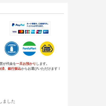
営が代金を
一旦お預かり
します。
決済
、
銀行振込
からお選びいただけます！
しました