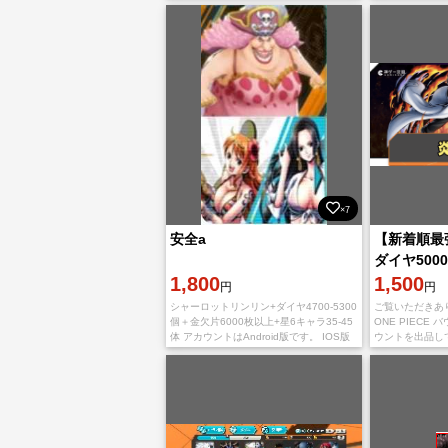
でのご利用の場合、石が引き継ぎ時に消
き継ぎ情報をお
滅します。ゲーム
心よりお待ちし
×7
安全a
【新着順最
ダイヤ5000
1,800
IOS
1,500
円
円
シャーロットリンリン+ダイヤ4700-5300
ご覧いただきあ
個＋金欠片6000枚以上+星6キャラ35-45
ONE PIECE
体 アカウントはAndroid版です。 IOS版
ウントを出品し
でのご利用の場合、石が引き継ぎ時に消
IOS初期垢 炎帝
滅します。 ゲーム内にダイ
金欠片1600~18