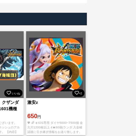
いいね
×2
】クザンダ
激安z
1601機種
650
円
ございます。
💖 🌈 ☀️IOS専用 ダイヤ5000~7500個 金
ィラッシュのアカ
欠片1200枚以上 4★80個(ランダ 入金確
す。 【内容】
認後に引き継ぎ情報をお送り致します。