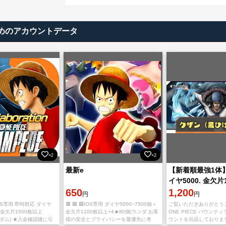
めのアカウントデータ
×2
×2
最新e
【新着順最強1体
イヤ5000. 金欠片
650
IOS
1,200
円
円
 🎈IOS専用 即時対応 ダイヤ
🟥 🟦 🟪IOS専用 ダイヤ5000~7500個＋
ご覧いただきありがとう
個＋金欠片1500枚以上
金欠片1200枚以上+4★80個(ランダ お客
ONE PIECE バウンテ
ンダム) ★入金確認後に引
様の安全とプライバシーを最優先に考
ウントを出品しておりま