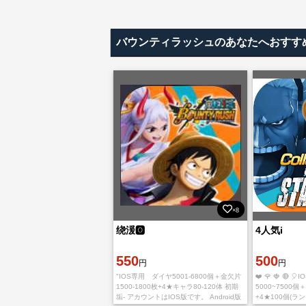
バウンティラッシュのあなたへおすす
×8
绕湲🅾️
4人気i
550
500
円
円
"IOS専用 ダイヤ5001-6800個＋金欠片
❤️ 🌹 🍓 🔴
1500-1800枚+4★キャラ80-120体 初期
5000~7500
垢- アカウントはIOS版です。 Android版
+4★100個(ラ