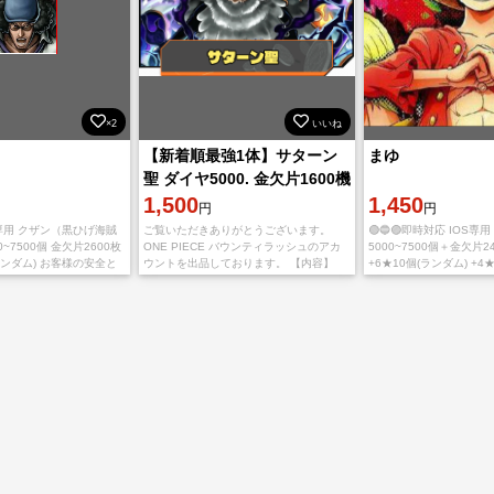
×2
いいね
【新着順最強1体】サターン
まゆ
聖 ダイヤ5000. 金欠片1600機
種IOS
1,500
1,450
円
円
IOS専用 クザン（黒ひげ海賊
ご覧いただきありがとうございます。
🟢🔵🟣即時対応 IOS専
~7500個 金欠片2600枚
ONE PIECE バウンティラッシュのアカ
5000~7500個＋金欠片2
ランダム) お客様の安全と
ウントを出品しております。 【内容】
+6★10個(ランダム) +4
最優先に考え、厳重なセ
IOS初期垢 サターン聖 ダイヤ5000~6500
🐄 യ🥛•₊˚ 📓♡❕*◞ 🛒 
を実施します
個 金欠片1600~1800枚
継ぎ情報をお送