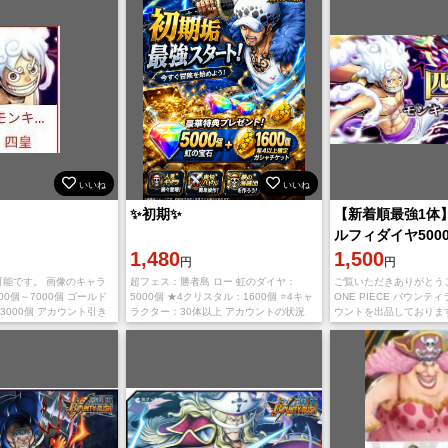
いいね
いいね
✨初期✨
【新着順最強1体
ルフィダイヤ5000
1,480
1601機種 IOS
1,500
円
円
可能です。 画像のキャラ
超フェス：勝者島 ロー 虹のダイヤ：
ご覧いただきありがとう
00個～7000個 ゴールド
5000個 ★4クリスタル：1600個 ⭐4キャ
ONE PIECE バウンテ
～3000個 アカウント引き
ラクター：30体以上 アカウントの状況
ウントを出品しておりま
引き渡します。 購入後、
⬇️⬇️⬇️ サーバー：日本 iOS専用アカウント
IOS初期垢 四皇ニカルフ
ぎを行
プレイヤーランク：1-3
5000~6500個 金欠片160