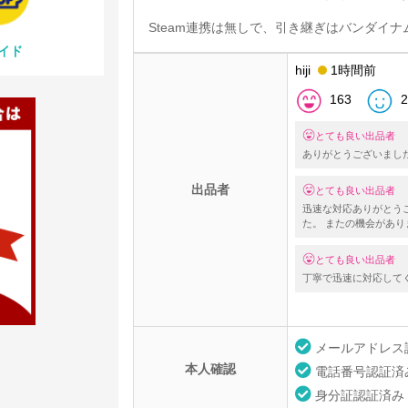
Steam連携は無しで、引き継ぎはバンダイナ
イド
hiji
1時間前
163
2
とても良い出品者
ありがとうございまし
出品者
とても良い出品者
迅速な対応ありがとう
た。 またの機会があ
とても良い出品者
丁寧で迅速に対応して
メールアドレス
本人確認
電話番号認証済
身分証認証済み