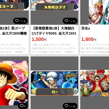
いいね
いいね
強1体】黒ガープ
【新着順最強1体】大海賊白
安全a
. 金欠片1800機種
ひげダイヤ5000. 金欠片1601
機種 IOS
1,500
1,800
円
円
りがとうございます。
ご覧いただきありがとうございます。
シャーロットリンリン+ダイヤ
 バウンティラッシュのアカ
ONE PIECE バウンティラッシュのアカ
個＋金欠片6000枚以上+星
ております。 【内容】
ウントを出品しております。 【内容】
体 アカウントはAndroid
ープ ダイヤ5000~6500個
IOS初期垢 大海賊白ひげ ダイヤ
でのご利用の場合、石が
00枚 【
5000~6500個 金欠片1600~1800枚
滅します。 ゲーム内にダ
×2
いいね