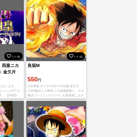
いいね
いいね
】四皇ニカ
良垢M
. 金欠片
550
円
ございます。
IOS専用 ダイヤ5100~7500個 金欠片
ィラッシュのアカ
1500枚以上 4★80ご入金確認後に、引き
す。 【内容】
継ぎコードとパスワード を発送致します
ィ ダイヤ
ご利用、心よりお待ちしております。 多
0~1800
少誤差がありますので予め