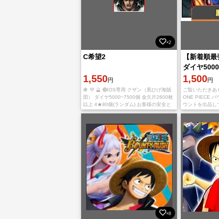
×2
C希望2
【新着順最
ダイヤ5000
1,550
IOS
1,500
円
円
🍇 💜 🔮 🟣IOS専用 クザン（黒ひげ海賊
ご覧いただきあ
団） ダイヤ5000~7500個 金欠片2600枚
ONE PIECE
以上 4★80個(ランダム) お客様の安全と
ウントを出品し
プライバシーを最優先に考え、厳重なセ
IOS初期垢 黒ガ
キュリティ対策を実施します
金欠片2400~35
×8