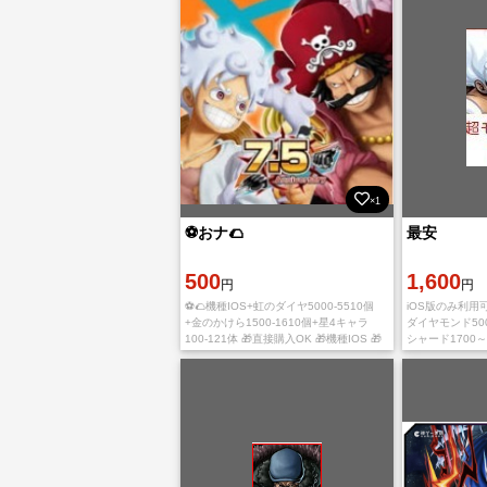
×1
⚽おナ🌮
最安
500
1,600
円
円
⚽🌮機種IOS+虹のダイヤ5000-5510個
iOS版のみ利用
+金のかけら1500-1610個+星4キャラ
ダイヤモンド50
100-121体 🎁直接購入OK 🎁機種IOS 🎁
シャード1700
チュートリアル終了まででシングル・リ
継ぎコードにて
ーグ未進行です。
速やかに引き継