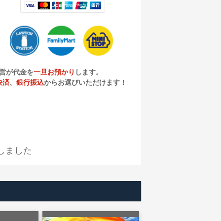
営が代金を
一旦お預かり
します。
決済
、
銀行振込
からお選びいただけます！
しました