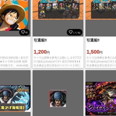
×8
いいね
引退垢‼️
引退垢‼️
1,200
1,500
円
円
ヤ5001-6800個＋金欠片
キャラは画像を参考にお願いします🙇‍♀️🙇‍♀️
キャラは画像を参考にお願いします
+4★キャラ80-120体 初期
🙇‍♀️ 端末はAndroidです‼️ 金欠片800⬆⬆⬆
🙇‍♀️ 端末はAndroidです
OS版です。 Android版
引き継ぎは安心安全のパスワードとIDに
引き継ぎは安心安全のパス
合、石が引き継ぎ時に消
なります😌 値下げ、取り置き、専
なります😌 値下げ、取
ム