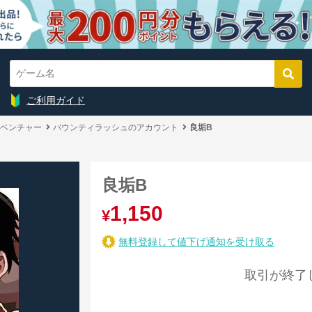
ご利用ガイド
ベンチャー
バウンティラッシュのアカウント
良垢B
良垢B
1,150
¥
無料登録して値下げ通知を受け取る
取引が終了