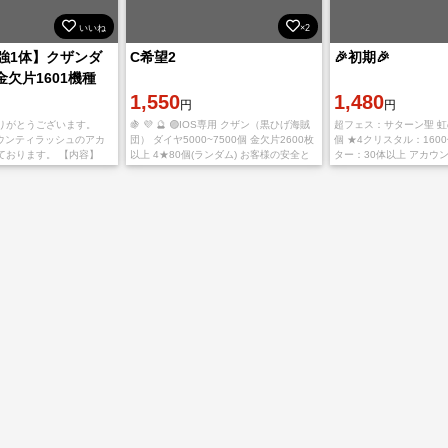
いいね
×2
強1体】クザンダ
C希望2
🎉初期🎉
 金欠片1601機種
1,550
1,480
円
円
りがとうございます。
🍇 💜 🔮 🟣IOS専用 クザン（黒ひげ海賊
超フェス：サターン聖 虹
 バウンティラッシュのアカ
団） ダイヤ5000~7500個 金欠片2600枚
個 ★4クリスタル：1600
ております。 【内容】
以上 4★80個(ランダム) お客様の安全と
ター：30体以上 アカウントの
ン ダイヤ5000~6500個
プライバシーを最優先に考え、厳重なセ
ーバー：日本 iOS専用ア
00枚 【取
キュリティ対策を実施します
ヤーランク：1-3 キ