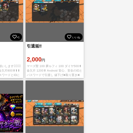
×1
いいね
引退垢‼️
2,000
円
🙇‍♀️🙇‍♀️
マーズ聖 100 夢ルフィ 100 ダイヤ500⬆
‼️ 金欠片800⬆⬆⬆
金欠片 1200⬆ Android 安心、安全のIDと
ワードとIDに
パスワードで引渡し 値下げ❌取り置き❌
り置き、専
即購入🔺（購入後1時間以内にお支払いと
レビ