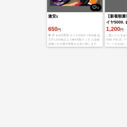
×2
激安z
【新着順最
イヤ5000.
650
IOS
1,200
円
円
💖 🌈 ☀️IOS専用 ダイヤ5000~7500個 金
ご覧いただきあ
欠片1200枚以上 4★80個(ランダ 入金確
ONE PIECE
認後に引き継ぎ情報をお送り致します。
ウントを出品し
ご利用、心よりお待ちしております。 多
IOS初期垢 クザ
少誤差がありますので予めご
金欠片2000~28