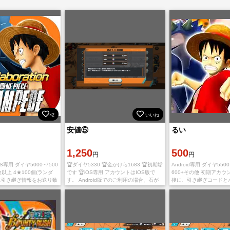
×2
いいね
安値⑤
るい
1,250
500
円
円
🎆IOS専用 ダイヤ5000~7500
🏆ダイヤ5330 🏆金かけら1683 🏆初期垢
Android専用 ダイヤ550
枚以上 4★100個(ランダ
です 🏆iOS専用 アカウントはIOS版で
600+その他 初期アカウ
後に引き継ぎ情報をお送り致
す。 Android版でのご利用の場合、石が
後に、引き継ぎコードと
用、心よりお待ちしており
引き継ぎ時に消滅します 入金確認後、
送致します ご利用、心
差があ
Bandai Namc
ります。 多少誤差があり