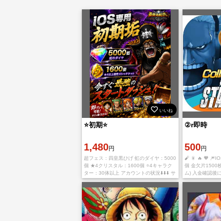
いいね
⭐初期⭐
②r即時
1,480
500
円
円
超フェス：四皇黒ひげ 虹のダイヤ：5000
🧨 🎇 🔥 🧡 
個 ★4クリスタル：1600個 ⭐4キャラク
個 金欠片1500
ター：30体以上 アカウントの状況⬇️⬇️⬇️ サ
ム) 入金確認
ーバー：日本 iOS専用アカウント プレイ
します。 ご利
ヤーランク：1-3 キ
ます。 多少誤