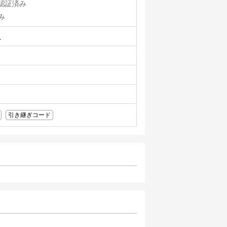
認証済み
み
ュ
引き継ぎコード