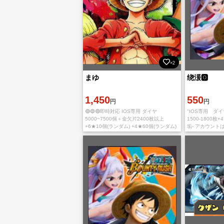
×2
まゆ
绕湲🅾️
1,450
550
円
円
🟢🔵🟣即時対応 IOS専用 ダイヤ
"IOS専用 ダイ
5000~7500個＋金欠片2400枚以上
1500-1800枚
+6★10個(ランダム) +4★60個(ランダム)
垢- アカウントはI
🐄 യ🥛•₊˚ 📓♡❕*◞ 🛒 ˊˎ - 入金確認後に引き
でのご利用の場
継ぎ情報をお送
滅します。ゲー