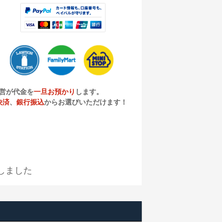
営が代金を
一旦お預かり
します。
決済
、
銀行振込
からお選びいただけます！
しました