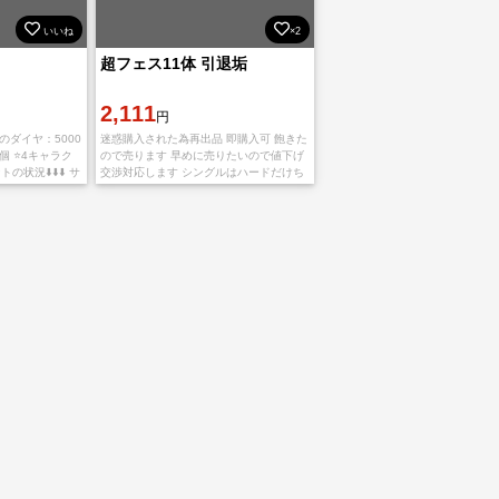
いいね
×2
超フェス11体 引退垢
2,111
円
のダイヤ：5000
迷惑購入された為再出品 即購入可 飽きた
個 ⭐4キャラク
ので売ります 早めに売りたいので値下げ
状況⬇️⬇️⬇️ サ
交渉対応します シングルはハードだけち
カウント プレイ
ょっと残ってます 超フェス 夢ルフィ Sス
ネーク 両翼ゾロサンジ