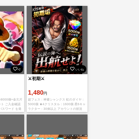
×2
いいね
⚔️初期⚔️
1,480
円
0-8000個+金欠片
超フェス：神避シャンクス 虹のダイヤ：
ント ご入金確認
5000個 ★4クリスタル：1600個 星6キャ
パスワード を発
ラクター：30体以上 アカウントの状況
よりお待ちしてお
⬇️⬇️⬇️ サーバー：日本 iOS専用アカウント
ま
プレイヤーランク：1-3