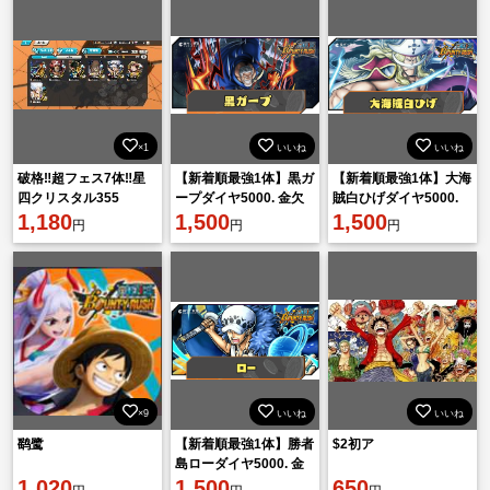
×1
いいね
いいね
破格‼️超フェス7体‼️星
【新着順最強1体】黒ガ
【新着順最強1体】大海
四クリスタル355
ープダイヤ5000. 金欠
賊白ひげダイヤ5000.
1,180
片1800機種IOS
1,500
金欠片1601機種 IOS
1,500
円
円
円
×9
いいね
いいね
鹞鹭
【新着順最強1体】勝者
$2初ア
島ローダイヤ5000. 金
1,020
欠片1601機種 IOS
1,500
650