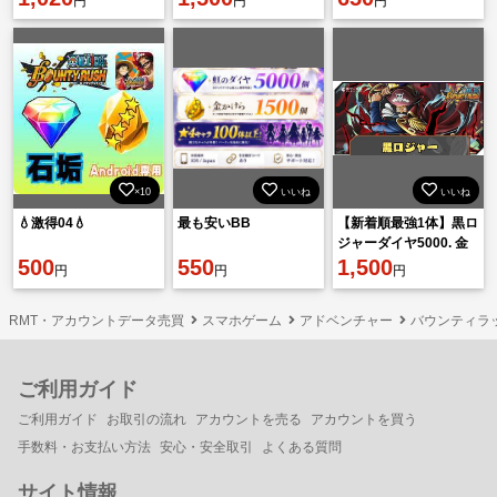
円
円
円
×10
いいね
いいね
💧激得04💧
最も安いBB
【新着順最強1体】黒ロ
ジャーダイヤ5000. 金
500
550
欠片1600機種IOS
1,500
円
円
円
RMT・アカウントデータ売買
スマホゲーム
アドベンチャー
バウンティラ
ご利用ガイド
ご利用ガイド
お取引の流れ
アカウントを売る
アカウントを買う
手数料・お支払い方法
安心・安全取引
よくある質問
サイト情報