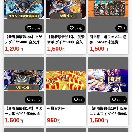
いいね
いいね
×2
【新着順最強1体】クザ
【新着順最強1体】炎帝
引退垢 超フェス11 急
ンダイヤ5000. 金欠片
サボ ダイヤ5000. 金欠
ぎ Steam未連携
1601機種 IOS
1,200
片1601機種 IOS
1,500
1,500
円
円
円
いいね
×10
いいね
【新着順最強1体】サタ
🧈爆安04🧈
【新着順最強1体】四皇
ーン聖 ダイヤ5000. 金
ニカルフィダイヤ5000.
欠片1600機種IOS
1,500
950
金欠片1601機種 IOS
1,500
円
円
円