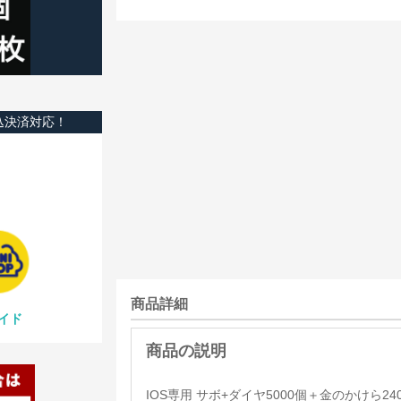
込決済対応！
商品詳細
イド
IOS専用 サボ+ダイヤ5000個＋金のかけら24