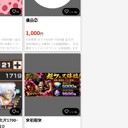
×9
いいね
優品②
1,000
円
01~5500個＋金欠
IOS専用 ダイヤ5100~7500個 金欠片
5-50 水着ビッグ
2600枚以上 4★80ご入金確認後に、引き
です 当アカウン
継ぎコードとパスワード を発送致します
OS版でのご利用の場
ご利用、心よりお待ちしております。 多
少誤差がありますので予め
×5
いいね
片1700･
🛠️初期🛠️
1✩