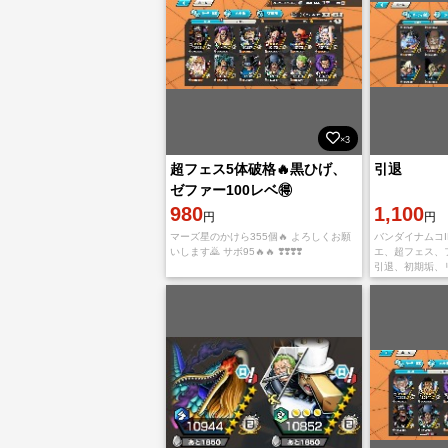
×3
超フェス5体破格🔥黒ひげ、
引退
ゼファー100レベ🉐
980
1,100
円
円
マーズ星のかけら355個🔥 よろしくお願
バンダイナムコI
いします🙇 サボ95🔥🔥 ❣️❣️❣️❣️
エ、超フェス、
引退、初期垢、
iPhone、iOS
ンクス、青シャ