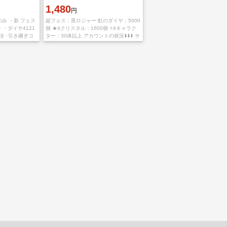
1,480
円
み ・新 フェス
超フェス：黒ロジャー 虹のダイヤ：5000
 ・ダイヤ4121
個 ★4クリスタル：1600個 ⭐4キャラク
方法 ･引き継ぎコ
ター：30体以上 アカウントの状況⬇️⬇️⬇️ サ
※iOSのみ引き継
ーバー：日本 iOS専用アカウント プレイ
ヤーランク：1-3 キ