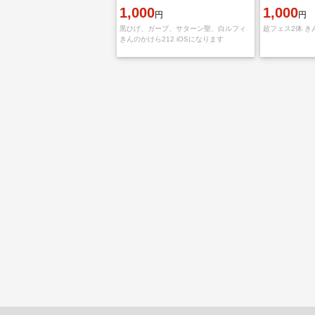
1,000
1,000
円
円
黒ひげ、ガープ、サターン聖、白ルフィ
超フェス2体 き
きんのかけら212 iOSになります