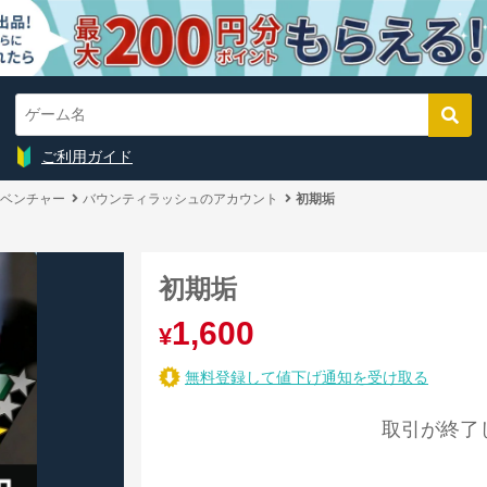
ご利用ガイド
ベンチャー
バウンティラッシュのアカウント
初期垢
初期垢
1,600
¥
無料登録して値下げ通知を受け取る
取引が終了