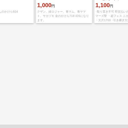
1,000
1,100
円
円
んのかけら924
クザン、緑ロジャー、青マム、青ヤマ
･取り置き不可 即支払いの
ト、サカヅキ 金のかけら718 iOSになり
マーズ聖 ・超フェス ニカ
ます。
・欠片1700 ･引き継ぎ
ード&amp;パスワード 
ぎ可