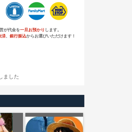
営が代金を
一旦お預かり
します。
決済
、
銀行振込
からお選びいただけます！
しました