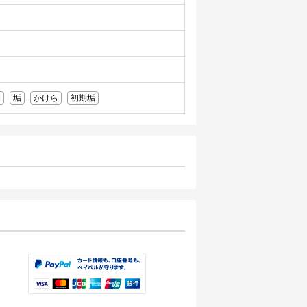
期
垢
かけら
初期垢