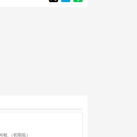
00枚.（初期垢）