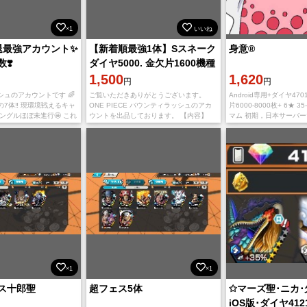
×1
いいね
引退最強アカウント✨
【新着順最強1体】Sスネーク
身意®️
❣️
ダイヤ5000. 金欠片1600機種
IOS
1,500
1,620
円
円
ュのアカウントです 🌈
ご覧いただきありがとうございます。
Android専用+ダイヤ47
7体‼️ 現環境戦えるキャ
ONE PIECE バウンティラッシュのアカ
片6000-8000枚+ 6★ 3
ングルほぼ未進行🤩 これ
ウントを出品しております。 【内容】
マム 初期，日本サーバー
を始めたい 復帰しよう
IOS初期垢 Sスネーク ダイヤ5000~6500
トはAndroid版です I
すすめです‼️ 値下
個 金欠片1600~1800枚
合、石が
×1
×1
ス十郎聖
超フェス5体
✩マーズ聖･ニカ･欠
iOS版･ダイヤ412