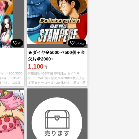
×7
いいね
🔥ダイヤ💎5000~7500個＋金
欠片🪙2000+
1,100
円
4700-5300
詳細説明 IOS専用 即時対応 ダイヤ💎
6キャラ35-45
5000~7500個＋金欠片🪙2000+枚以上必
版です。 IOS版
ず星 6 ヒーロー 3～20 体付き、星 4～星
引き継ぎ時に消
5 ヒーロー 60 体以上。 ご利用、心より
イ
お待ちしており