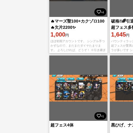
×4
🔥マーズ聖100+カクゾロ100
破格‼️🌈
🔥欠片2200✨️
超フェス多数
1,000
1,645
円
円
ほぼ初期アカウントです。 シングル手つ
バウンティラッシ
かずなので、まだまだダイヤたまりま
超フェスが驚異の
す。 よろしければ、どうぞ！ ※引き継ぎ
ラが多いです シ
はID 、パスワードのお渡しになります。
からバウンティ
としている人にお
×1
超フェス4体
黒ひげ、ナ