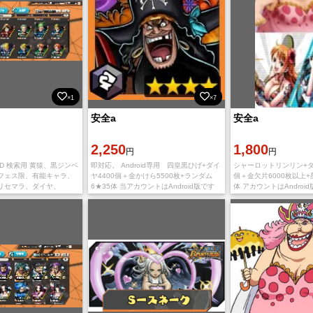
×1
×7
安全a
安全a
2,250
1,800
円
円
D 検索用 黄猿、黒ジンベ
即対応。 Android専用 四皇黒ひげ+ダイ
シャーロットリンリン+ダイヤ
フェス限、有能キャラ、
ヤ4400個＋金かけら5500枚+ランダム
個＋金欠片6000枚以上+星
リセマラ、ダイヤ、
6★35体 当アカウントはAndroid版です
体 アカウントはAndroid
、Android、欠片、REDシャ
IOS版でのご利用の場合、石が引き継ぎ時
でのご利用の場合、石が
ンクス、青カイド
に消滅します。 ゲーム内に
滅します。 ゲーム内にダ