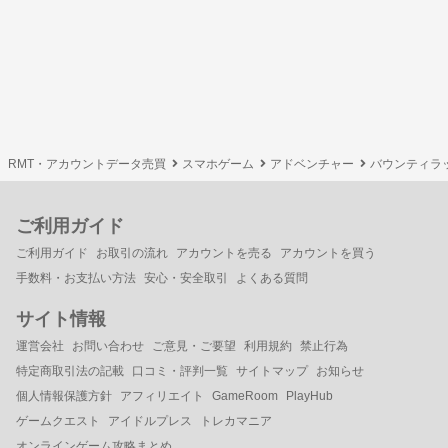
RMT・アカウントデータ売買
スマホゲーム
アドベンチャー
バウンティラ
ご利用ガイド
ご利用ガイド
お取引の流れ
アカウントを売る
アカウントを買う
手数料・お支払い方法
安心・安全取引
よくある質問
サイト情報
運営会社
お問い合わせ
ご意見・ご要望
利用規約
禁止行為
特定商取引法の記載
口コミ・評判一覧
サイトマップ
お知らせ
個人情報保護方針
アフィリエイト
GameRoom
PlayHub
ゲームクエスト
アイドルプレス
トレカマニア
オンラインゲーム攻略まとめ