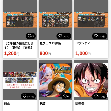
×3
いいね
いいね
【ご希望の値段にしま
超フェス11体垢
バウンティ
す】【最強】【破格】
超フェス8体💖最強垢✨
1,200
800
1,000
円
円
円
💪
いいね
×9
いいね
願🙇
鹞鹭
販売⑤