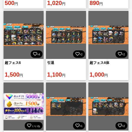
500
1,020
890
円
円
円
×4
×2
×2
超フェス6
引退
超フェス4体
1,500
1,100
1,000
円
円
円
いいね
×1
×2