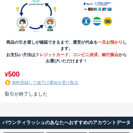
商品の引き渡しが確認できるまで、運営が代金を
一旦お預かり
し
ます。
お支払い方法は
クレジットカード
、
コンビニ決済
、
銀行振込
から
お選びいただけます！
500
¥
無料登録して値下げ通知を受け取る
取引が終了しました
バウンティラッシュのあなたへおすすめのアカウントデータ