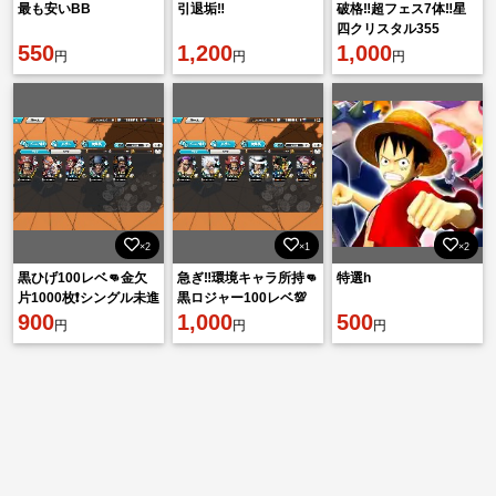
最も安いBB
引退垢‼️
破格‼️超フェス7体‼️星
四クリスタル355
550
1,200
1,000
円
円
円
×2
×1
×2
黒ひげ100レベ👊金欠
急ぎ‼️環境キャラ所持👊
特選h
片1000枚❗️シングル未進
黒ロジャー100レベ💯
行‼️
900
1,000
500
円
円
円