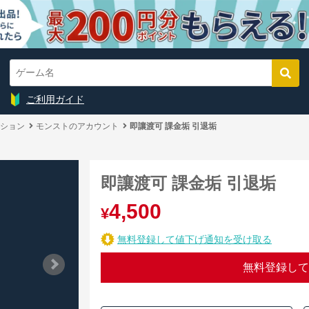
ご利用ガイド
ション
モンストのアカウント
即讓渡可 課金垢 引退垢
即讓渡可 課金垢 引退垢
4,500
¥
無料登録して値下げ通知を受け取る
無料登録して