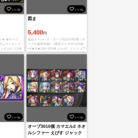
いいね
いいね
図ま
5,400
円
🔥 💎オーブ
逸品 レベル：2 ！オーブ合計4282個《オ
マサムネ＋ルシフ
ーブ引換券30枚》+限定キャラ25-100体
ランダム4～12体
+5★/6★130~350体 エル×2、ナイトメア
～240体 ✨限定
×2、ルシファー×3、マサムネ、マギア、
未招
エクスカリバー、キリン
いいね
いいね
オーブ3010個 カマエル2 ネオ
ルシファー えびす ジャック