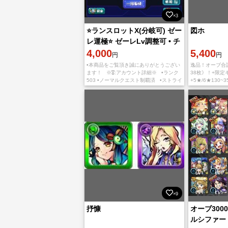
×3
⭐️ランスロットX(分岐可) ゼー
図ホ
レ運極⭐️ ゼーレLv調整可 • チ
ェルノボグチケット25枚
4,000
5,400
円
円
•本商品をご覧頂き誠にありがとうござい
逸品！オーブ合計
ます！ ※🎖️:アカウント詳細※ •ランク
38枚》！+限定キ
503 •ノーマルクエスト制覇済 •ストライ
+5★/6★130~
カー招待招待済 •回収可能オーブ1482個
久遠、アナスタ
•運極14体
ちはや、ネオ、
ラ
×9
抒慷
オーブ300
ルシファー