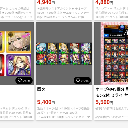
ソロモン 初期アカ
4,940
4,880
円
円
データ こちらの商品は↓
🔥豪華モンストアカウント🔥 💎オーブ
🎏ルシファー 🎏エル 🎏オ
)■ 3000個 ■所持キャラ
4100～4300個以上 👑エル＋ルシファー
個 🎏限定20-40体 🎏星5/
ンネ ヤクモ いろは メモリ
所持 🎁赤枠キャラ ランダム4～12体
🎏初期アカウント 🎏MI
ッパー パンドラ アグナ
⭐★5・★6キャラ合計130～240体 ✨限定
継ぎの際の注意 チュー
キャラ25～35体含む 📱未招待
った、引き継ぎに
いいね
いいね
図タ
オーブ4049個分 
モン2体 ミライ 
5,400
生 御坂2体 アル
5,500
円
円
マサムネ 🎏エルx2 🎏オ
逸品！オーブ合計4419個《オーブ引換券
値下げの質問はお控え下さい -----
個 🎏限定20-40体 🎏星5/
36枚》！+限定キャラ25-100体
--------------------------------
 🎏初期アカウント 🎏MIXI
+5★/6★130~350体 レベル：2 ネオ、マ
品説明欄の下の私のニッ
き継ぎの際の注意 チュート
サムネ、エル×2、ルシファー×2、マギ
ア、エクスカリバー、ソロモン、アリス