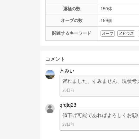
運極の数
150体
オーブの数
159個
関連するキーワード
オーブ
メビウス
コメント
とみい
遅れました、すみません、現状考
20日前
qrqtq23
値下げ可能であればよろしくお願
22日前