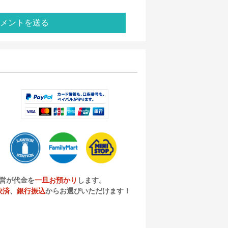
メントを送る
営が代金を
一旦お預かり
します。
決済
、
銀行振込
からお選びいただけます！