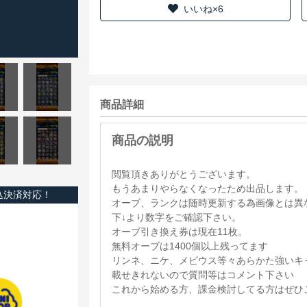
いいね×6
商品詳細
閲覧頂きありがとうございます。
もうあまりやらなくなったため出品します。
込決済対応！
オーブ、ランクは随時更新する為画像とは異
下↓より数字をご確認下さい。
オーブ引き換え券は現在11枚。
無料オーブは1400個以上残ってます
リンネ、ニケ、メビウス等々あらかた強いキ
載せきれないので質問等はコメント下さい
これから始める方、課金検討してる方はぜひ