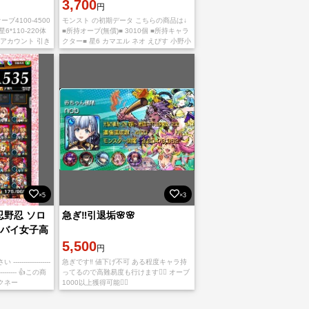
ザリッパー 他 初期アカウン
3,700
円
ト
ーブ4100-4500
モンスト の初期データ こちらの商品は↓
星6*110-220体
■所持オーブ(無償)■ 3010個 ■所持キャラ
XIアカウント 引き
クター■ 星6 カマエル ネオ えびす 小野小
トリアルから始ま
町 ラプラス アナスタシア ジャックザリ
ッパ
×5
×3
忍野忍 ソロ
急ぎ‼️引退垢🌸🌸
ヤバイ女子高
セーヌ
5,500
円
-------------
急ぎです‼️ 値下げ不可 ある程度キャラ持
-------------- 👍この商
ってるので高難易度も行けます🙆‍♀️ オーブ
クネー
1000以上獲得可能🙆‍♀️