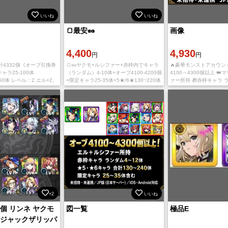
いいね
いいね
🍞最安🥜
画像
4,400
4,930
円
円
4332個《オーブ引換券
🍞🥜ヤクモ+ルシファー+赤枠内でキャラ
🔥豪華モンストアカウント
ャラ25-100体
（ランダム）4-10体+オーブ4100-4200個
4100～4300個以上 
350体 レベル：2 エル×2、
+限定キャラ25-35体+5★/6★130~220体
ァー所持 🎁赤枠キャラ 
シア、ヤクモ、アリス、
🧸即対応！初期アカウント 🧸即購入大歓
⭐★5・★6キャラ合計130
エクスカリバー、パンド
迎です。 ご
キャラ25～35体含む 📱
×2
いいね
0個 リンネ ヤクモ
図一覧
極品E
 ジャックザリッパ