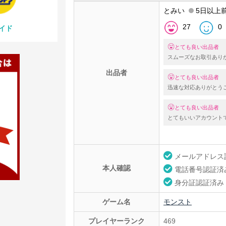
とみい
5日以上
27
0
イド
とても良い出品者
スムーズなお取引あり
出品者
とても良い出品者
迅速な対応ありがとう
とても良い出品者
とてもいいアカウント
メールアドレス
本人確認
電話番号認証済
身分証認証済み
ゲーム名
モンスト
プレイヤーランク
469