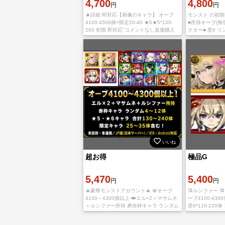
4,700
ー いろは 
4,800
円
円
ウント
★詳細 即対応【画像のキャラ】 オーブ
モンスト の初期
4100-4500個+限定20-40 ★6★5*130-
■所持オーブ(無償
260 初期 即対応"コメントなし直接購入
クター■ 星6 リ
OK！ iOSとAndroidどちらでもご利用い
ー ジャックザリ
ただけます。 ご入
ムー
いいね
超お得
極品G
5,470
5,400
円
円
🔥豪華モンストアカウント🔥 💎オーブ
🎏ルシファー 🎏
4100～4300個以上 👑エル×2＋マサムネ
ーブ4100-4300
＋ルシファー所持 🎁赤枠キャラ ランダム
星6*110-220体
4～12体 ⭐★5・★6キャラ合計130～240
アカウント 引
体 ✨限定キャラ25～35体含
リアルから始ま