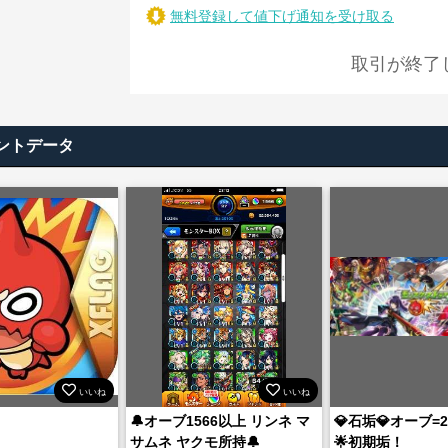
無料登録して値下げ通知を受け取る
取引が終了
ントデータ
いいね
いいね
🔔オーブ1566以上 リンネ マ
💎石垢💎オーブ=
サムネ ヤクモ所持🔔
🌟初期垢！