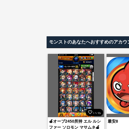
モンストのあなたへおすすめのアカウ
いいね
🍎オーブ2450所持 エル ルシ
最安8
ファー ソロモン マサムネ🍎