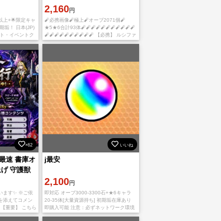
2,160
円
個以上+🌟限定キャ
🧨必携画像🧨極上🧨オーブ2071個🧨
期垢！ 日本(JP)
★5★6合計93体🧨🧨🧨🧨🧨🧨🧨🧨🧨🧨🧨
スト・イベントク
🧨🧨🧨🧨🧨🧨🧨🧨🧨🧨 【必携】 ルシファ
ンテンツ未クリ
ー*2 フリーレン ヤクモ 聖徳太子 包青天
ちはや 中野三玖 ヴェルドラ=テンペス
×62
いいね
最速 書庫オ
j最安
げ 守護獣
テンツ代行受
2,100
円
います✨ ※ご依
即対応 オーブ3000-3300石+★6キャラ
を添えてコメン
20-35体[大量資源持ち] 初期垢在庫あり
️ 【重要】 こちら
即購入可能 注意：必ずネットワーク環境
専用のページを
が良好な場合にMIXIIDに登録してくださ