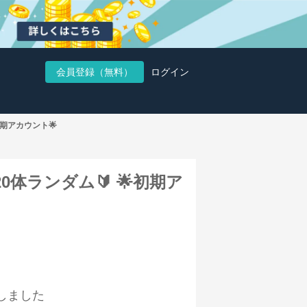
会員登録（無料）
ログイン
初期アカウント🌟
定20体ランダム🔰 🌟初期ア
しました