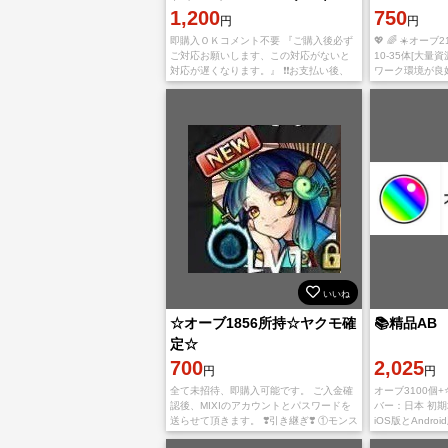
1,200
750
円
円
即購入ＯＫコメント不要 『ご購入後必ず
💖 🌈 ☀️オーブ
ご対応お願いします、この対応がないと
10-35体[大量
対応が遅くなります。』 ❗️❗️お支払い後、
ワーク環境が良好
アプリをappStoreもしくはGoogleplayか
してください。
ら【捨
トが引っ掛かる
いいね
☆オーブ1856所持☆ヤクモ確
📚精品AB
定☆
700
2,025
円
円
全て未招待、即購入可能です。 ご入金確
オーブ3100個+
認後、MIXIのアカウントとパスワードを
バー：日本 初期垢
送らせて頂きます。 ❣️引き継ぎ❣️ ①モンス
iOS版とAndr
ト新規インストール ②こちらの連絡した
だけ。 在庫は