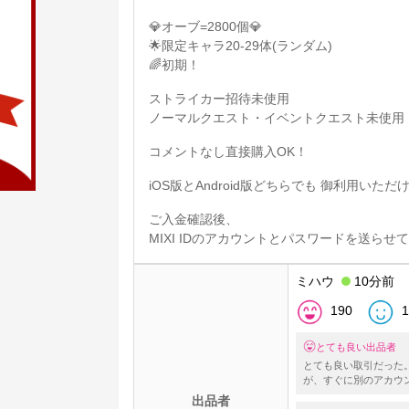
💎オーブ=2800個💎
🌟限定キャラ20-29体(ランダム)
🌈初期！
ストライカー招待未使用
ノーマルクエスト・イベントクエスト未使用
コメントなし直接購入OK！
iOS版とAndroid版どちらでも 御利用いただ
ご入金確認後、
MIXI IDのアカウントとパスワードを送らせ
ミハウ
10分前
190
1
とても良い出品者
とても良い取引だった
が、すぐに別のアカウ
出品者