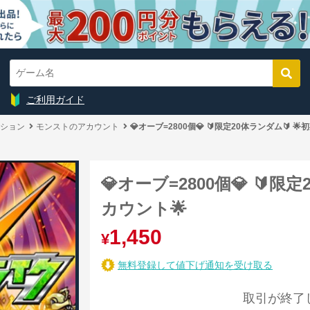
ご利用ガイド
ション
モンストのアカウント
💎オーブ=2800個💎 🔰限定20体ランダム🔰 
💎オーブ=2800個💎 🔰限
カウント🌟
1,450
¥
無料登録して値下げ通知を受け取る
取引が終了