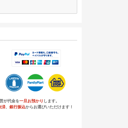
営が代金を
一旦お預かり
します。
決済
、
銀行振込
からお選びいただけます！