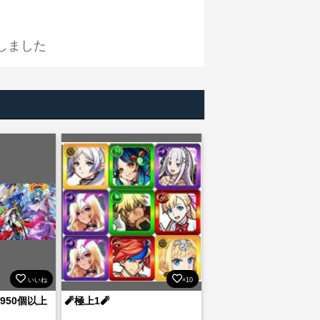
しました
いいね
×10
2950個以上
🧨極上1🧨