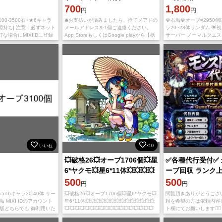
700
1,800
円
円
2100-3500石+★6キャラ
🛎お支払いが済みましたら、捨てメアドの
💎石垢💎オーブ=2950
資源持ち] 注意：必ずネット
メールアドレスを1個ご連絡ください。
ラ20~28体ランダム 🌟初
な場合にMIXIIDに登録
App StoreもしくはGoogle playから【捨
サーバー ノーマルクエ
引き継ぎ途中でアカウン
てメアド】と検索、ダウンロードくださ
エスト・書庫などの全コ
や落とすと、
い。 ダウンロード
ア 不正行為、チ
いいね
×10
💥破格26💥オーブ1706個💥星
✅各種代行受付✅ 
6*ヤクモ💥星6*11体💥💥💥💥
ーブ回収 ランク上
💥💥💥💥💥
500
カケラ 各種コン
500
円
円
付
⭐5⭐6キャラ30-40体 サー
💥破格26💥オーブ1706個💥星6*ヤクモ💥
閲覧頂きありがとうござ
 MIXI IDのアカウント
星6*11体💥💥💥💥💥💥💥💥💥💥💥💥💥💥
頼を希望の方は依頼内容
oid版どちらでも 御利用いた
💥💥💥💥💥💥💥💥💥💥💥💥💥💥💥💥💥💥
ト欄にてお願いします🙇‍♀
豊富です。複数のアカウン
💥💥 初期垢、 日本サーバー、 Lv2~3前
の商品は購入× 取引時に