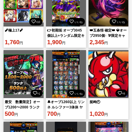
×10
いいね
いいね
🧨極上17🧨
👉初期垢 オーブ3045
👑五条悟 確定👑 💎オー
個以上+ランダム限定キ
ブ2950個↑ 🔰限定キャ
1,760
ャラ20~29体
1,900
ラ20体🔰 初期垢🎯
2,345
円
円
円
×1
いいね
×9
最安 数量限定】オー
🔔オーブ1260以上 リン
挺峋🕙
ブ1200〜2000 ランク
ネ ルシファー3体体 ヤ
500以上 高ランク オー
500
クモ所持🔔
700
1,020
円
円
円
ブ垢 無言購入OK