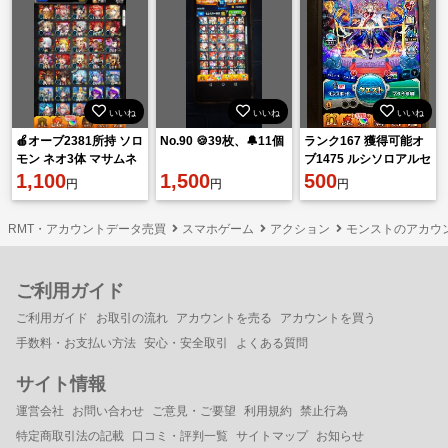
いいね
いいね
いいね
🍎オーブ2381所持 ソロ
No.90 🍪39枚、🔔11個
ランク167 獲得可能オ
モン ネオ3体 マサムネ
ブ1475 ルシソロアルセ
🍎
1,100
1,500
など
500
円
円
円
RMT・アカウントデータ売買
スマホゲーム
アクション
モンストのアカウ
ご利用ガイド
ご利用ガイド
お取引の流れ
アカウントを売る
アカウントを買う
手数料・お支払い方法
安心・安全取引
よくある質問
サイト情報
運営会社
お問い合わせ
ご意見・ご要望
利用規約
禁止行為
特定商取引法の記載
口コミ・評判一覧
サイトマップ
お知らせ