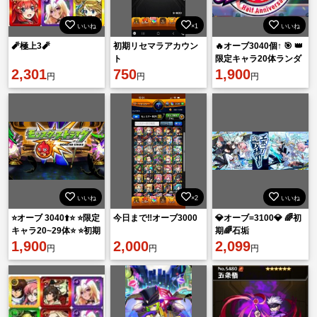
いいね
×1
いいね
🧨極上3🧨
初期リセマラアカウン
🔥オーブ3040個↑ 🎯 👑
ト
限定キャラ20体ランダ
2,301
750
ム↑👑 ‼️初期アカウン
1,900
円
円
円
ト‼️
いいね
×2
いいね
⭐️オーブ 3040⬆️⭐️ ⭐️限定
今日まで‼️オーブ3000
💎オーブ=3100💎 🌈初
キャラ20~29体⭐️ ⭐️初期
期🌈石垢
アカウント⭐️
1,900
2,000
2,099
円
円
円