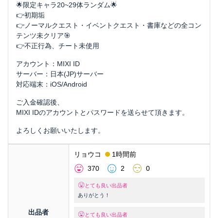
🌟限定キャラ20~29体ランダム🌟
👉初期垢
👉ノーマルクエスト・イベントクエスト・書庫などの全コン
テンツ未クリア🎯
👉不正行為、チート未使用
アカウント：MIXI ID
サーバー：日本(JP)サーバー
対応端末：iOS/Android
ご入金確認後、
MIXI IDのアカウントとパスワードを送らせて頂きます。
よろしくお願いいたします。
リョウコ
1時間前
370
2
0
とても良い出品者
ありがとう！
出品者
とても良い出品者