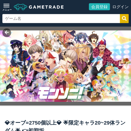
会員登録
ログイン
メニュー
💎オーブ=2750個以上💎 🌟限定キャラ20~29体ラン
ダム🌟 👉初期垢