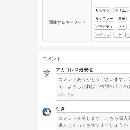
リセマラ
ウリエル
ルシファー
運極
関連するキーワード
グラビティ
マナ
メビウス
ニケ
コメント
アカコレ＠最安値
コメントありがとうございます。
で、よろしければご検討の上この
約2ヶ月前
むぎ
コメント失礼します、こちら購入
進んじゃっても大丈夫でしょうか