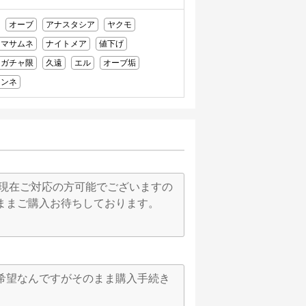
オーブ
アナスタシア
ヤクモ
マサムネ
ナイトメア
値下げ
ガチャ限
久遠
エル
オーブ垢
リンネ
 現在ご対応の方可能でございますの
ままご購入お待ちしております。
希望なんですがそのまま購入手続き