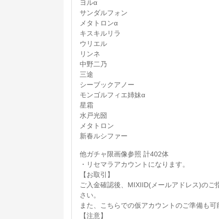
ヨルα
サンダルフォン
メタトロンα
キスキルリラ
ウリエル
リンネ
中野二乃
三途
シーブックアノー
モンゴルフィエ姉妹α
星霜
水戸光圀
メタトロン
新春ルシファー
他ガチャ限画像参照 計402体
・リセマラアカウントになります。
【お取引】
ご入金確認後、MIXIID(メールアドレス)
さい。
また、こちらでの仮アカウントのご準備も可
【注意】