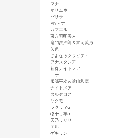
マナ
マサムネ
バサラ
MVマナ
カマエル
東方萌萌美人
竈門炭治郎＆富岡義勇
久遠
さよならグラビティ
アナスタシア
新春ナイトメア
ニケ
服部平次＆遠山和葉
ナイトメア
タルタロス
ヤクモ
ラクリィα
物干し竿α
天乃リリサ
エル
ゲキリン