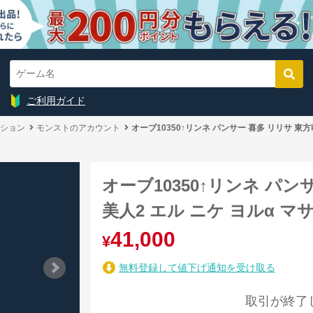
ご利用ガイド
ション
モンストのアカウント
オーブ10350↑リンネ パンサー 喜多 リリサ 東方
オーブ10350↑リンネ パン
美人2 エル ニケ ヨルα マ
41,000
¥
無料登録して値下げ通知を受け取る
取引が終了