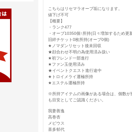
こちらはリセマラオーブ垢になります。
値下げ不可
【概要】
・ランク477
・オーブ10350個↑所持(日々増加するため更
旧絆チケット0枚所持(オーブ0個)
★ノマダンリセット後未回収
★顔合わせ不明の為使用済み扱い
★初フレンド一部進行
★ファン玉使用済み
★イベントクエスト進行途中
★トロイメライ運極所持
★エステル運極所持
※所持アイテムの画像がある場合は、個数が
も目安としてご認識ください。
我妻善逸
高巻杏
メビウス
喜多郁代