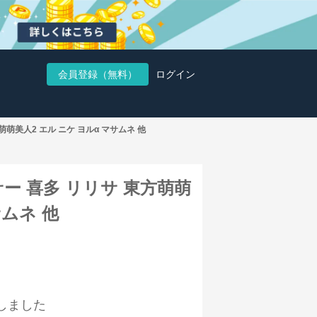
会員登録（無料）
ログイン
萌萌美人2 エル ニケ ヨルα マサムネ 他
サー 喜多 リリサ 東方萌萌
サムネ 他
しました