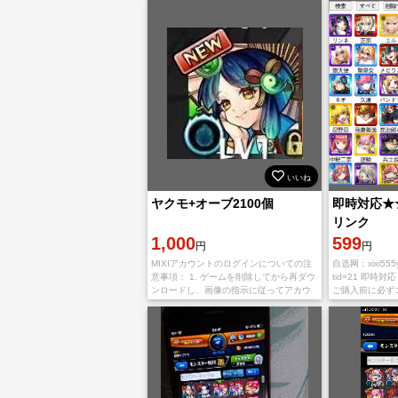
い。引き継ぎ途中でアカウン
ら【捨
いいね
ヤクモ+オーブ2100個
即時対応★
リンク
1,000
599
円
円
MIXIアカウントのログインについての注
自选网：xixi555yui
意事項： 1. ゲームを削除してから再ダウ
tid=21 即時
ンロードし、画像の指示に従ってアカウ
ご購入前に必ず
ントにログインしてください。 2. 必ずネ
在庫確認をお願
ットワーク環境が良好な状態でアカウン
が完了しまし
ト