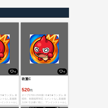
×8
×8
吹篁C
520
円
6★5★ランダム 未
オーブ1700-1500個 +6★5★ランダム 未
メントなし直接購
招待、初期垢即対応 コメントなし直接購
ンインストールし
入OK 引き継ぐ前に、アンインストールし
る必要がありま
て新たにインストールする必要がありま