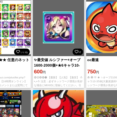
い。 ダウンロード
す。 IOS版とAndroid版
いいね
×2
★★ 任意のネット
✨最安値 ルシファー+オーブ
cc最速
1600-2000個+★6キャラ10-
35体[大量資源持ち] 初期垢
600
750
円
円
.com/plus/list.php?
🔵🟡🔴🟢🟠 【最新】【人気】【激安】 🍅
🧲 🧿 💛 🍀 ✨オーブ21
対応 【24時間オンライン】
•᎔•🍅 注意：必ずネットワーク環境が良好
ャラ10-35体[大量資源持
コメントまたは質問にて
な場合にMIXIIDに登録してください。引
ットワーク環境が良好な場合
いいたします。 在庫確認
き継ぎ途中でアカウントが引っ掛かるや
登録してください。引き
落とすと、自分で公式サイトでア ピール
ウントが引っ掛かるや落
し