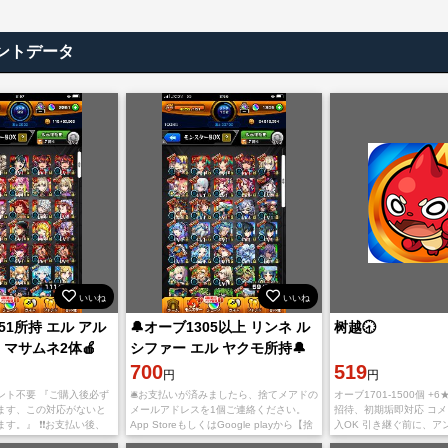
ントデータ
いいね
いいね
251所持 エル アル
🔔オーブ1305以上 リンネ ル
树越🕣
 マサムネ2体🍎
シファー エル ヤクモ所持🔔
700
519
円
円
ント不要 『ご購入後必ず
🛎お支払いが済みましたら、捨てメアドの
オーブ1701-1500個 +
ます、この対応がないと
メールアドレスを1個ご連絡ください。
招待、初期垢即対応 コ
。』 ❗️❗️お支払い後、
App StoreもしくはGoogle playから【捨
入OK 引き継ぐ前に、ア
reもしくはGoogleplayか
てメアド】と検索、ダウンロードくださ
て新たにインストールす