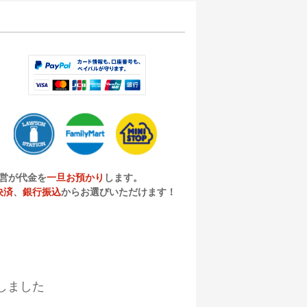
営が代金を
一旦お預かり
します。
決済
、
銀行振込
からお選びいただけます！
しました