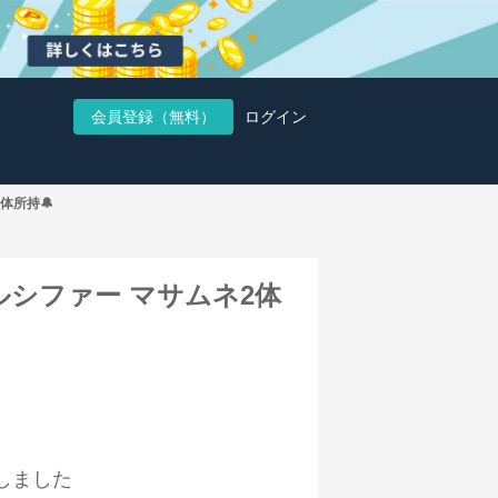
会員登録（無料）
ログイン
体所持🔔
 ルシファー マサムネ2体
しました