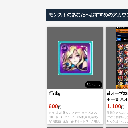
モンストのあなたへおすすめのアカウ
いいね
f迅速g
🍎オーブ2
セーヌ ネオ
600
1,100
円
円
✨ 🦄 🌙 🌌 💟ルシファー+オーブ1600-
即購入ＯＫコメ
2000個+★6キャラ10-35体[大量資源持
ご対応お願いし
ち] 初期垢 注意：必ずネットワーク環境
対応が遅くなります
が良好な場合にMIXIIDに登録してくださ
アプリをappSto