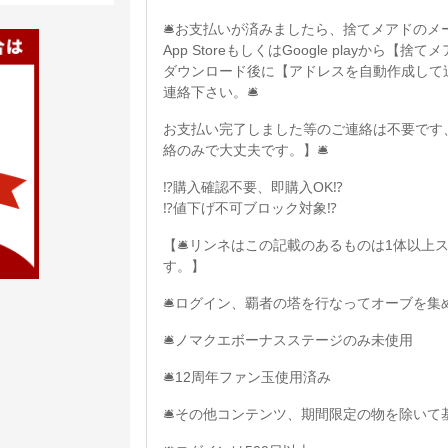
🛎お支払いが済みましたら、捨てメアドのメ
App StoreもしくはGoogle playか
ダウンロード後に【アドレスを自動作成して
連絡下さい。🛎
お支払い完了しました等のご連絡は不要です
絡のみで大丈夫です。】🛎
⁉️購入確認不要、即購入OK⁉️
⁉️値下げ不可ブロック対象⁉️
【🛎リンネはこの記載のあるものは1体以上
す。】
🛎ログイン、覇者の塔を行なってオーブを集
🛎ノマクエボーナスステージのみ未使用
🛎12周年ファン玉使用済み
🛎その他コンテンツ、期間限定の物を除いて