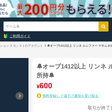
ご利用ガイド
ション
モンストのアカウント
🔔オーブ1412以上 リンネ ルシファー マサムネ2
🔔オーブ1412以上 リンネ
所持🔔
600
¥
無料登録して値下げ通知を受け取る
取引が終了