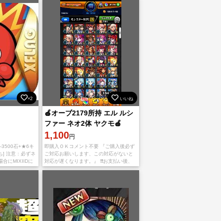
す。 IOS版とAndroid版
×2
いいね
🍎オーブ2179所持 エル ルシ
ファー ネオ2体 ヤクモ🍎
1,100
円
00-3500石+★6キ
即購入ＯＫコメント不要 『ご購入後必ず
ち] 注意：必ずネ
ご対応お願いします、この対応がないと
にMIXIIDに
対応が遅くなります。』 ❗️❗️お支払い後、
継ぎ途中でアカ
アプリをappStoreもしくはGoogleplayか
と
ら【捨