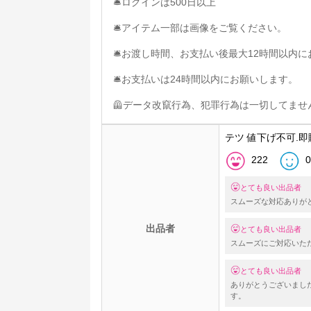
🛎ログインは500日以上
🛎アイテム一部は画像をご覧ください。
🛎お渡し時間、お支払い後最大12時間以内
🛎お支払いは24時間以内にお願いします。
🦺データ改竄行為、犯罪行為は一切してません
テツ 値下げ不可.即
222
0
とても良い出品者
スムーズな対応ありが
出品者
とても良い出品者
スムーズにご対応いた
とても良い出品者
ありがとうございまし
す。