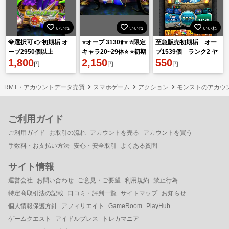
いいね
いいね
いいね
💎選択可 👉初期垢 オ
⭐️オーブ 3130⬆️⭐️ ⭐️限定
至急販売初期垢 オー
ーブ2950個以上
キャラ20~29体⭐️ ⭐️初期
ブ1539個 ランク2 ヤ
1,800
アカウント⭐️
2,150
クモ2体 メタトロン1
550
円
円
円
体
RMT・アカウントデータ売買
スマホゲーム
アクション
モンストのアカウ
ご利用ガイド
ご利用ガイド
お取引の流れ
アカウントを売る
アカウントを買う
手数料・お支払い方法
安心・安全取引
よくある質問
サイト情報
運営会社
お問い合わせ
ご意見・ご要望
利用規約
禁止行為
特定商取引法の記載
口コミ・評判一覧
サイトマップ
お知らせ
個人情報保護方針
アフィリエイト
GameRoom
PlayHub
ゲームクエスト
アイドルプレス
トレカマニア