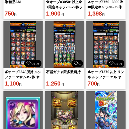
📚精品AM
💎オーブ=3050↑以上💎
🔥オーブ2750~2800🎯
⭐️限定キャラ20~29体ラ
👑限定キャラ20~25体
750
ンダム🌟 👑初期アカウ
1,900
ランダム👑 ‼️初期垢‼️
1,398
円
円
円
ント🎯
いいね
×1
いいね
🍎オーブ2348所持 ルシ
石垢ガチャ限多数所持
🔔オーブ1370以上 リン
ファー マサムネ2体 ヤ
ネ ルシファー エル ヤ
クモ🍎
1,100
1,250
クモ所持🔔
700
円
円
円