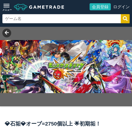
会員登録
ログイン
メニュー
💎石垢💎オーブ=2750個以上 🌟初期垢！