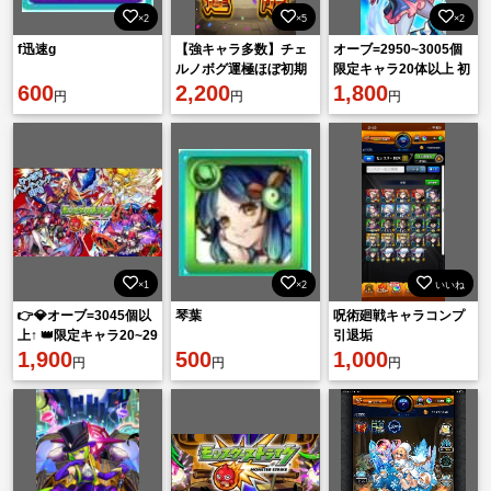
×2
×5
×2
f迅速g
【強キャラ多数】チェ
オーブ=2950~3005個
ルノボグ運極ほぼ初期
限定キャラ20体以上 初
600
アカウント‼️呪術廻戦コ
2,200
期垢
1,800
円
円
円
ンプ
×1
×2
いいね
👉💎オーブ=3045個以
琴葉
呪術廻戦キャラコンプ
上↑ 👑限定キャラ20~29
引退垢
体 🔰初期アカウント
1,900
500
1,000
円
円
円