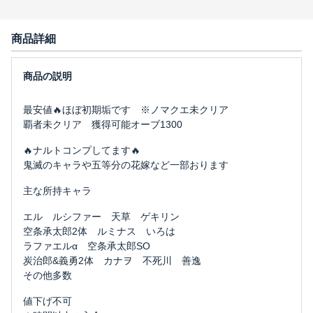
商品詳細
最安値🔥ほぼ初期垢です ※ノマクエ未クリア
覇者未クリア 獲得可能オーブ1300
🔥ナルトコンプしてます🔥
鬼滅のキャラや五等分の花嫁など一部おります
主な所持キャラ
エル ルシファー 天草 ゲキリン
空条承太郎2体 ルミナス いろは
ラファエルα 空条承太郎SO
炭治郎&義勇2体 カナヲ 不死川 善逸
その他多数
値下げ不可