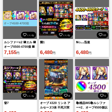
いいね
いいね
×10
ルシファーx2 💾エル 💾
雠1
𝗡𝚘.₁₄迅速
オーブ4500-4700個 💾
限定40-60体 💾星5/星
7,155
6,480
6,480
円
円
円
6*16
いいね
×4
×1
發7
オーブ 4320 リンネ ア
📚精品WG📚ルシファ
ルセーヌ3体 不死川実
ー×2、オーブ4500個以
弥 竈門炭治郎＆富岡義
上