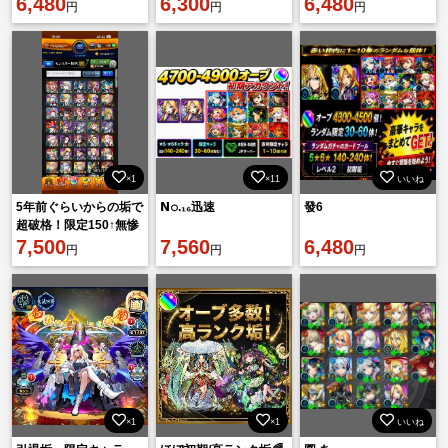
6,480
6,300
6,480
円
円
円
勇 エルリック兄弟
×1
×11
いいね
5年前ぐらいからの垢で
𝗡𝚘.₁₆迅速
發6
超破格！限定150↑無惨
討伐称号有。コラボキ
7,500
7,560
6,480
円
円
円
ャラも豊富
×1
×1
いいね