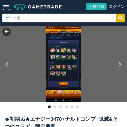
会員登録
ログイン
メニュー
🔥初期垢🔥エナジー3470+ナルトコンプ+鬼滅&そ
の他コラボ 限定豊富