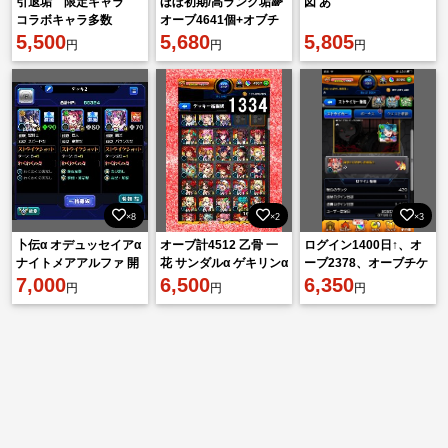
引退垢 限定キャラ
ほぼ初期/高ランク垢🌈
図 あ
コラボキャラ多数
オーブ4641個+オブチ
5,500
ケ35枚🔥
5,680
5,805
円
円
円
×8
×2
×3
卜伝α オデュッセイアα
オーブ計4512 乙骨 一
ログイン1400日↑、オ
ナイトメアアルファ 開
花 サンダルα ゲキリンα
ーブ2378、オーブチケ
運🍀
7,000
ほむらα マナ2体 ルシフ
6,500
ット55枚（275個
6,350
円
円
円
ァー
分）、オリキャラ限定
138