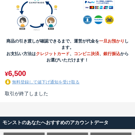
商品の引き渡しが確認できるまで、運営が代金を
一旦お預かり
し
ます。
お支払い方法は
クレジットカード
、
コンビニ決済
、
銀行振込
から
お選びいただけます！
6,500
¥
無料登録して値下げ通知を受け取る
取引が終了しました
モンストのあなたへおすすめのアカウントデータ