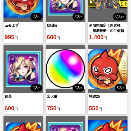
×1
×2
×97
🧢🥨よヺ
f迅速g
※期間限定！超究極
「麗夏映夢」のご依頼
995
600
はこちらへ！
1,400
円
円
円
×2
×3
×2
結菜
②大量
特選25
600
750
550
円
円
円