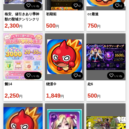
いいね
×2
×2
格安、値引きあり🉐神
初期垢
cc最速
獣の聖域テンリンクリ
ア、運極代行2000円❗️
2,300
500
750
円
円
円
いいね
×8
いいね
雠14
绕湲💠
处6
2,250
1,849
500
円
円
円