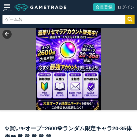
会員登録
ログイン
メニュー
✨買い✨オーブ=2600💎ランダム限定キャラ20-35体
🌟❤️ 🧡 💛 💚 💙 💜