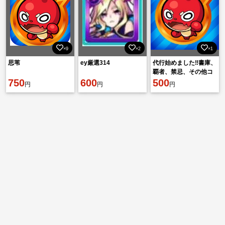
×9
×2
×1
思苇
ey厳選314
代行始めました‼️書庫、
覇者、禁忌、その他コ
750
600
ンテンツ対応！
500
円
円
円