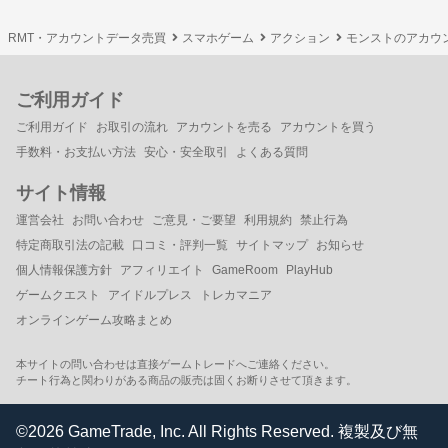
RMT・アカウントデータ売買
スマホゲーム
アクション
モンストのアカウ
ご利用ガイド
ご利用ガイド
お取引の流れ
アカウントを売る
アカウントを買う
手数料・お支払い方法
安心・安全取引
よくある質問
サイト情報
運営会社
お問い合わせ
ご意見・ご要望
利用規約
禁止行為
特定商取引法の記載
口コミ・評判一覧
サイトマップ
お知らせ
個人情報保護方針
アフィリエイト
GameRoom
PlayHub
ゲームクエスト
アイドルプレス
トレカマニア
オンラインゲーム攻略まとめ
本サイトの問い合わせは直接ゲームトレードへご連絡ください。
チート行為と関わりがある商品の販売は固くお断りさせて頂きます。
©2026 GameTrade, Inc. All Rights Reserved. 複製及び無