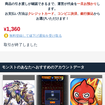
商品の引き渡しが確認できるまで、運営が代金を
一旦お預かり
し
ます。
お支払い方法は
クレジットカード
、
コンビニ決済
、
銀行振込
から
お選びいただけます！
1,360
¥
無料登録して値下げ通知を受け取る
取引が終了しました
モンストのあなたへおすすめのアカウントデータ