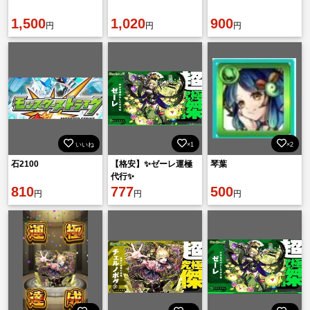
1,500
1,020
900
円
円
円
いいね
×1
×2
石2100
【格安】✨ゼーレ運極
琴葉
代行✨
810
777
500
円
円
円