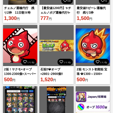
×3
×16
×1
チェルノ運極代行 残
【最安値1200円】✨チ
最安値‼️ゼーレ運極代
り2枠 11日朝９時
ェルノボグ運極代行✨
行 残り3枠
1,300
777
1,500
円
円
円
いいね
いいね
いいね
2垢！ヤクモ+オーブ
石垢‼️💎オーブ
2垢 モンスト初期垢 宝
1300-2300個+スーパー
=2801~2900個‼️
珠 💎1300～1500+
レア6★【10-30個】
500
1,520
500
円
円
円
+6★4★