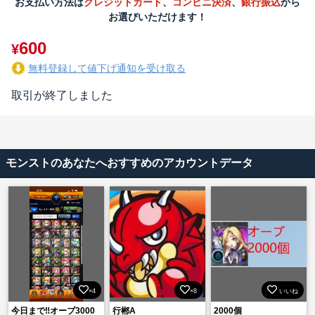
お支払い方法は
クレジットカード
、
コンビニ決済
、
銀行振込
から
お選びいただけます！
600
¥
無料登録して値下げ通知を受け取る
取引が終了しました
モンストのあなたへおすすめのアカウントデータ
×4
×8
いいね
今日まで‼️オーブ3000
行郴A
2000個