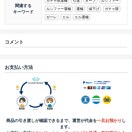
ガチャ限運極
引退
オーブ
ルシファー
関連する
ルシファー運極
運極
値下げ
ガチャ限
キーワード
ゼーレ
エル
エル運極
コメント
お支払い方法
商品の引き渡しが確認できるまで、運営が代金を
一旦お預かり
し
ます。