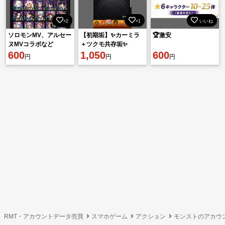
×2
×1
いいね
ソロモンMV、アルセー
【初期垢】✨カーミラ
🏆激安
ヌMVコラボなど
＋ツクモ共存垢✨
600
1,050
600
円
円
円
RMT・アカウントデータ売買
スマホゲーム
アクション
モンストのアカウ