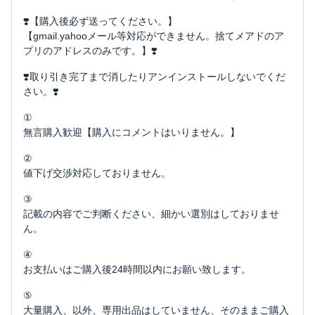
❣️【購入後必ず送ってください。】
【gmail.yahooメール等対応ができません。捨てメアドのア
プリのアドレスのみです。】❣️
❣️取り引き完了まで消したりアンインストールしないでくだ
さい。❣️
①
無言購入歓迎【購入にコメントはいりません。】
②
値下げ交渉対応しておりません。
③
記載の内容でご判断ください、細かい選別はしておりませ
ん。
④
お支払いはご購入後24時間以内にお願い致します。
⑤
大量購入、以外、専用出品はしていません、そのままご購入