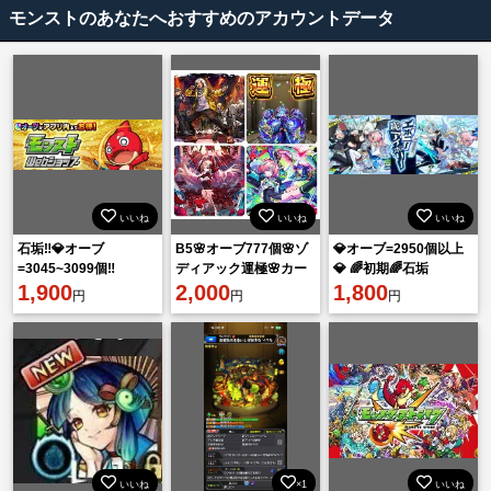
モンストのあなたへおすすめのアカウントデータ
いいね
いいね
いいね
石垢‼️💎オーブ
B5🌸オーブ777個🌸ゾ
💎オーブ=2950個以上
=3045~3099個‼️
ディアック運極🌸カー
💎 🌈初期🌈石垢
1,900
ミラ カルマロックスタ
2,000
1,800
円
円
円
ー
いいね
×1
いいね