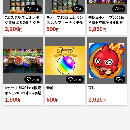
いいね
×1
×10
❣️エステル チェルノボ
🔔オーブ1362以上 リン
初期垢🍀オーブ3001個
グ運極 エル2体 ヤクモ
ネ ルシファー ヤクモ所
所持🍀在庫あり🍀即対
オーブ1784所持 マモル
2,200
持🔔
500
応・無言購入OK
1,850
円
円
円
❣️
いいね
いいね
×9
⭐️オーブ 3040⬆️⭐️ ⭐️限定
最前
弦柱
キャラ20~29体⭐️ ⭐️初期
アカウント⭐️
1,900
500
1,020
円
円
円