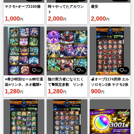
ヤクモ+オーブ2100個
時々やってたアカウン
最安
ト
1,000
2,000
2,000
円
円
円
×12
×1
×1
⭐️希少特別セール🧤引退
陰の実力者になりたく
🍎オーブ2174所持 エル
垢⭐️リンネ、ネオ艦隊×
て🐕限定多数 リンネ
ソロモン2体 ヤクモ2体
マサムネ×ヤクモ×ルシ
1,280
🐉ルシファー2体🧤ジョ
1,280
マサムネ ネオ🍎
900
円
円
円
ファー強キャラ垢💎
ジョコラボ3種フルコン
200
プ垢