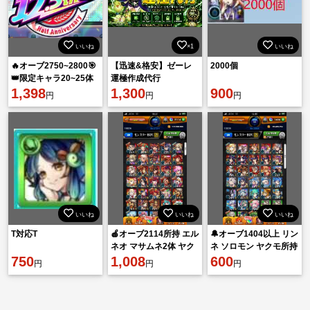
いいね
×1
いいね
🔥オーブ2750~2800🎯
【迅速&格安】ゼーレ
2000個
👑限定キャラ20~25体
運極作成代行
ランダム👑 ‼️初期垢‼️
1,398
1,300
900
円
円
円
いいね
いいね
いいね
T対応T
🍎オーブ2114所持 エル
🔔オーブ1404以上 リン
ネオ マサムネ2体 ヤク
ネ ソロモン ヤクモ所持
750
モ3体🍎
1,008
🔔
600
円
円
円