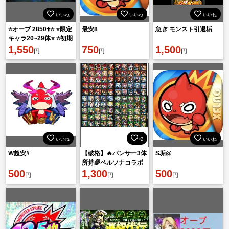
いいね
いいね
いいね
⭐️オーブ 2850⬆️⭐️ ⭐️限定
最安8
急ぎ モンスト引退垢
キャラ20~29体⭐️ ⭐️初期
アカウント⭐️
1,550
750
1,500
円
円
円
いいね
×2
いいね
W超安#
【破格】🔥パンサー3体
S垢@
所持🌈ペルソナコラボ
500
コンプ環境垢✨
1,300
500
円
円
円