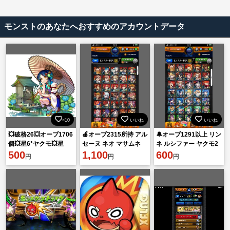
モンストのあなたへおすすめのアカウントデータ
×10
いいね
いいね
💥破格26💥オーブ1706
🍎オーブ2315所持 アル
🔔オーブ1291以上 リン
個💥星6*ヤクモ💥星
セーヌ ネオ マサムネ
ネ ルシファー ヤクモ2
6*11体💥💥💥💥💥💥💥
500
ヤクモ2体🍎
1,100
体所持🔔
600
円
円
円
💥💥