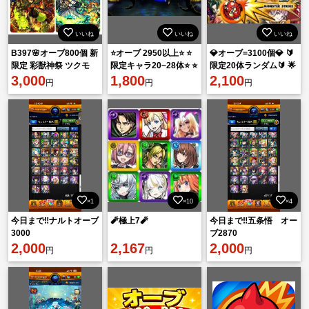
いいね
いいね
いいね
B397🌸オーブ800個 新
⭐️オーブ 2950以上⭐️ ⭐️
💎オーブ=3100個💎 🔰
限定 彩獣神祭 ツクモ
限定キャラ20~28体⭐️ ⭐️
限定20体ランダム🔰 🌟
3,000
初期アカウント⭐️
1,800
初期アカウント🌟
2,100
円
円
円
×1
×10
×4
今日まで‼️ナルトオーブ
🧨極上7🧨
今日まで‼️五条悟 オー
3000
ブ2870
2,000
2,167
2,000
円
円
円