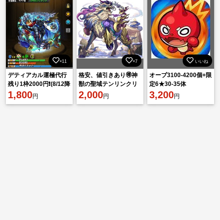
×11
×7
いいね
デティアカル運極代行
格安、値引きあり🉐神
オーブ3100-4200個+限
残り1枠2000円❗️(8/12降
獣の聖域テンリンクリ
定6★30-35体
臨)
1,800
ア、運極代行2000円❗️
2,000
3,200
円
円
円