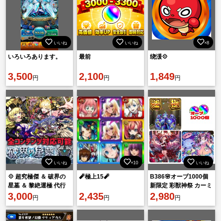
いいね
いいね
×8
いろいろあります。
最前
绕湲💠
3,500
2,100
1,849
円
円
円
いいね
×10
いいね
💠 超究極傑 ＆ 破界の
🧨極上15🧨
B386🌸オーブ1000個
星墓 ＆ 黎絶運極 代行
新限定 彩獣神祭 カーミ
💠 【評価2400件🔺】
3,000
2,435
ラ ゾディアック運極2
2,980
円
円
円
【ゼーレ/神獣】
体