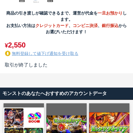
商品の引き渡しが確認できるまで、運営が代金を
一旦お預かり
し
ます。
お支払い方法は
クレジットカード
、
コンビニ決済
、
銀行振込
から
お選びいただけます！
2,550
¥
無料登録して値下げ通知を受け取る
取引が終了しました
モンストのあなたへおすすめのアカウントデータ