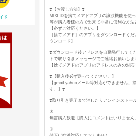
❣️【お渡し方法】❣️
MIXI IDを捨てメアドアプリの譲渡機能を
イド
等が購入者様の方で出来て非常に便利な方法
【必ずご対応ください。】
［捨てメアド］のアプリをダウンロードください。【A
ウンロード】
❣️ダウンロード後アドレスを自動発行してく
トで取り引きメッセージでご連絡お願いしま
【捨てメアドのアプリのアドレスのみの対応で
❣️【購入後必ず送ってください。】
【gmail.yahooメール等対応ができませ
す。】❣️
❣️取り引き完了まで消したりアンインストール
①
無言購入歓迎【購入にコメントはいりません
②
値下げ交渉対応しておりません。