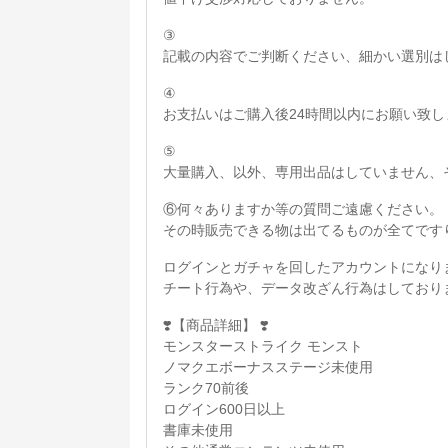
③
記載の内容でご判断ください、細かい選別は
④
お支払いはご購入後24時間以内にお願い致し
⑤
大量購入、以外、専用出品はしていません、
⑥何々ありますか等の質問ご遠慮ください。
その時販売できる物は出てるものが全てです
ログインとガチャを回したアカウントになり
チート行為や、データ改ざん行為はしており
❣️【商品詳細】 ❣️
モンスターストライク モンスト
ノマクエボーナスステージ未使用
ランク70前後
ログイン600日以上
書庫未使用