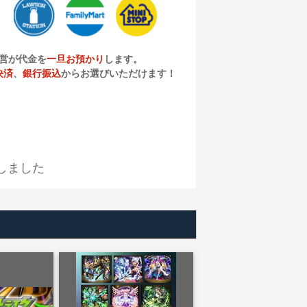
営が代金を
一旦お預かり
します。
決済
、
銀行振込
からお選びいただけます！
しました