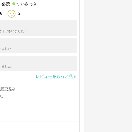
ル必読
ついさっき
6
2
とうございました！
いました
いました
レビューをもっと見る
認証済み
み