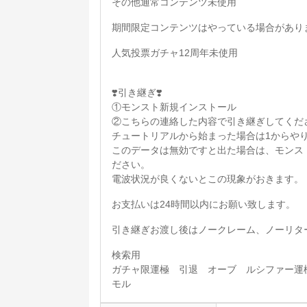
その他通常コンテンツ未使用
期間限定コンテンツはやっている場合があり
人気投票ガチャ12周年未使用
❣️引き継ぎ❣️
①モンスト新規インストール
②こちらの連絡した内容で引き継ぎしてくだ
チュートリアルから始まった場合は1からや
このデータは無効ですと出た場合は、モンス
ださい。
電波状況が良くないとこの現象がおきます。
お支払いは24時間以内にお願い致します。
引き継ぎお渡し後はノークレーム、ノーリタ
検索用
ガチャ限運極 引退 オーブ ルシファー運
モル