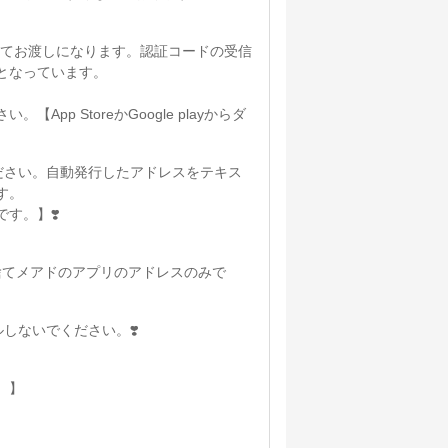
使ってお渡しになります。認証コードの受信
となっています。
pp StoreかGoogle playからダ
ださい。自動発行したアドレスをテキス
す。
す。】❣️
ん。捨てメアドのアプリのアドレスのみで
しないでください。❣️
。】