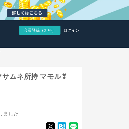
会員登録（無料）
ログイン
❣
モ マサムネ所持 マモル❣
しました