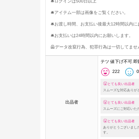
🛎ログインは500日以上
🛎アイテム一部は画像をご覧ください。
🛎お渡し時間、お支払い後最大12時間以内
🛎お支払いは24時間以内にお願いします。
🦺データ改竄行為、犯罪行為は一切してません
テツ 値下げ不可.即
222
0
とても良い出品者
スムーズな対応ありが
出品者
とても良い出品者
スムーズにご対応いた
とても良い出品者
ありがとうございまし
す。