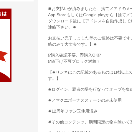
🛎お支払いが済みましたら、捨てメアドのメ
App StoreもしくはGoogle playか
ダウンロード後に【アドレスを自動作成して
連絡下さい。🛎
お支払い完了しました等のご連絡は不要です
絡のみで大丈夫です。】🛎
⁉️購入確認不要、即購入OK⁉️
⁉️値下げ不可ブロック対象⁉️
【🛎リンネはこの記載のあるものは1体以上
す。】
🛎ログイン、覇者の塔を行なってオーブを集
🛎ノマクエボーナスステージのみ未使用
🛎12周年ファン玉使用済み
🛎その他コンテンツ、期間限定の物を除いて