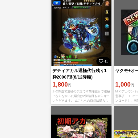
落とすと、自分で公式サイトでア ピール
す。 IOS版とAn
し
×11
デティアカル運極代行残り1
ヤクモ+オー
枠2000円❗️(8/12降臨)
1,800
1,000
円
円
1~2降臨で運極の予定です❗️1降臨目で運極
MIXIアカウン
にならなかった場合は2降臨目もやらせて
意事項： 1. 
いただきます。 ⚠️こちらの商品は購入し
ンロードし、画
ないでください。 コメントで何円分の代
ントにログインし
行を依頼するのか相談した後でこ
ットワーク環境
ト