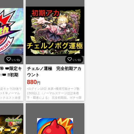
軽にコメントお願いします！ 【イベ
いいね
いいね
🎯 👑限定キ
チェルノ運極 完全初期アカ
 ‼️初期
ウント
880
円
👑限定キャラ20体ラ
▪︎ログイン10日 未満 ▪︎獲得可能オーブ数
ト‼️ 🎯ノーマル
1500以上（ノーマルステージほぼ未着
ントクエスト未使
手・覇者による） 完全初期垢。ガチャ限
未使用 コメントな
は数体いますがランダムです たまに強い
ガチャ限います！ 人気投票は引いて