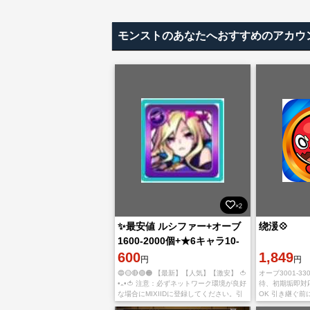
モンストのあなたへおすすめのアカウ
×2
✨最安値 ルシファー+オーブ
绕湲💠
1600-2000個+★6キャラ10-
35体[大量資源持ち] 初期垢
600
1,849
円
円
🔵🟡🔴🟢🟠 【最新】【人気】【激安】 🍅
オーブ3001-33
•᎔•🍅 注意：必ずネットワーク環境が良好
待、初期垢即対
な場合にMIXIIDに登録してください。引
OK 引き継ぐ
き継ぎ途中でアカウントが引っ掛かるや
新たにインスト