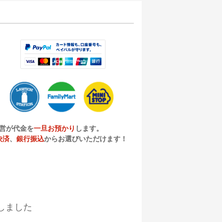
営が代金を
一旦お預かり
します。
決済
、
銀行振込
からお選びいただけます！
しました