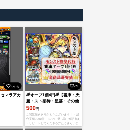
いいね
×74
リセマラアカ
🌈オーブ1個4円🌈【書庫・天
魔・スト招待・星墓・その他
対応】
500
円
ご閲覧頂きありがとうございます！ ・総
合実績3900件 ・BAN、乗っ取り報告無し
・リピートしてくださる方たくさんいま
す！ 値段表に無い物も可能ですのでお気