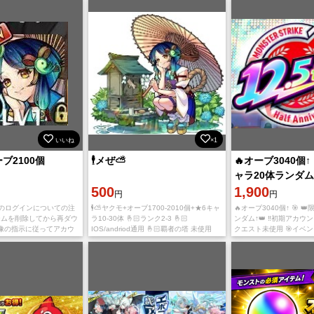
droid版どち
ウントが引っ掛かるや落と
いいね
×1
ブ2100個
🕴メぜ⛅
🔥オーブ3040個↑ 
ャラ20体ランダム↑
500
アカウント‼️
1,900
円
円
トのログインについての注
🕴⛅ヤクモ+オーブ1700-2010個+★6キャ
🔥オーブ3040個↑ 🎯 
ゲームを削除してから再ダウ
ラ10-30体 🤞🏻ランク2-3 🤞🏻
ンダム↑👑 ‼️初期アカウン
像の指示に従ってアカウ
IOS/andriod通用 🤞🏻覇者の塔 未使用
クエスト未使用 🎯イベ
てください。 2. 必ずネ
🤞🏻追憶の書庫未進行 🤞🏻ストーリー 未
用 🎯ストライカー招待
が良好な状態でアカウン
進行 🤞🏻
し