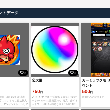
ントデータ
×8
×2
②大量
カーミラツクモ 
ウント
750
500
円
円
00個+限定★20-30 未招
🧨 🎇 🔥 🧡 🎆オーブ2100-3500石+★6キ
画像のみとなります
応 コメントなし直接購入
ャラ10-35体[大量資源持ち] 注意：必ずネ
前に、アンインストールして
ットワーク環境が良好な場合にMIXIIDに
ールする必要がありま
登録してください。引き継ぎ途中でアカ