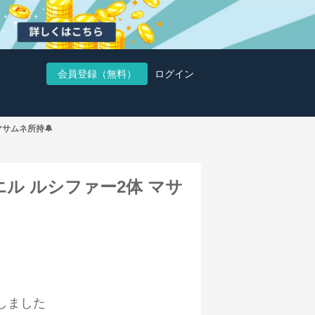
会員登録（無料）
ログイン
マサムネ所持🔔
 エル ルシファー2体 マサ
しました