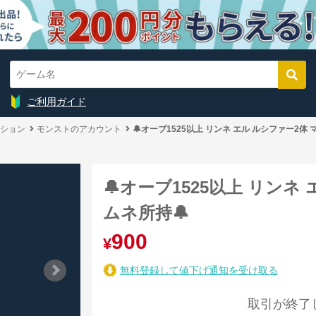
ご利用ガイド
ション
モンストのアカウント
🔔オーブ1525以上 リンネ エル ルシファー2体 
🔔オーブ1525以上 リンネ
ムネ所持🔔
900
¥
無料登録して値下げ通知を受け取る
取引が終了